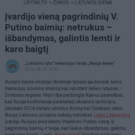
LRYTAS.TV
>
ŽINIOS
>
LIETUVOS DIENA
Įvardijo vieną pagrindinių V.
Putino baimių: netrukus –
išbandymas, galintis lemti ir
karo baigtį
„Lietuvos ryto“ televizijos laida „Nauja diena“
2022-08-23 10:32
Rusijos karinė invazija Ukrainoje tęsiasi jau beveik šešis
mėnesius, kovoms intensyviai vykstant šalies rytuose –
Donbaso regione. Niūri riba peržengta Kijevui paskelbus,
kad Rusija kontroliuoja penktadalį Ukrainos teritorijos,
įskaitant 2014 metais užimtus Krymą bei Donbaso dalis.
Buvęs Lietuvos užsienio reikalų ministras
Linas Linkevičius
įvardijo Rusijos prezidento Vladimiro Putino vieną iš
pagrindinių baimių ir teigė, kad laukia išbandymas, galintis
lemti karo baigtį. Laidą
„Nauja diena“
žiūrėkite kiekvieną