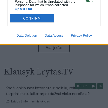
Žinios
Personal Data that Is Unrelated with the
|
Lietuvos diena
Purposes for which it was collected.
Opted Out
00:15:54
V. Zalužno pasisakymą laiko bandymu įsitvirtinti
CONFIRM
Ukrainos politikoje: jis yra neteisus
Laidos
|
Nauja diena
Data Deletion
Data Access
Privacy Policy
Visi įrašai
Klausyk Lrytas.TV
00:10:21
Kodėl apklausos internete ir politikų reitingai
tarprinkiminiu laikotarpiu dažnai nieko nereiškia?
Laidos
|
Informacinis skydas