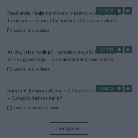
00:15:25
Ruošiantis naujiems mokslo metams – vaikų teisių
tarnybos primena: štai apie ką būtina pasikalbėti
Laidos
|
Nauja diena
00:14:33
Atliekų krizė nedingo – pradėjo skųstis Naujosios
Vilnios gyventojai: I. Budraitė atsakė, kas vyksta
Laidos
|
Nauja diena
00:42:12
Karšta A. Kasparavičiaus ir Ž Pavilionio diskusija: Rusija
– Europos šeimos narė?
Laidos
|
Lietuva tiesiogiai
Visi įrašai