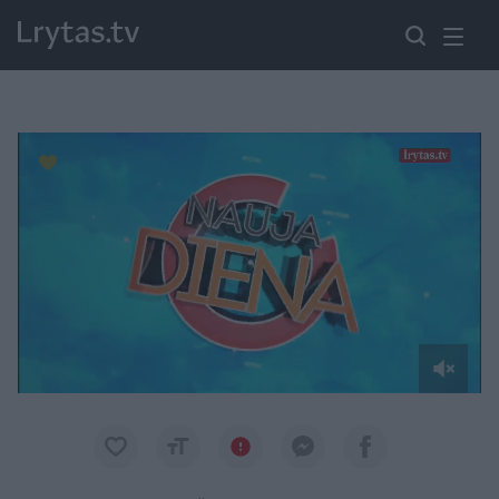
Paremkite Ukrainą