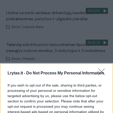
00:03:52
Liūdna vyresnio amžiaus dirbančiųjų kasdienybė –
priekabiavimas, patyčios ir užgaulūs įvardžiai
Žinios
|
Lietuvos diena
00:00:29
Tailandą sukrėtė protu nesuvokiamas išpuolis:
paauglys nušovė senelius, 3 mokytojus ir 3 moksleivius
Žinios
|
Pasaulis
Lrytas.lt -
Do Not Process My Personal Information
00:02:08
Aukštaitijos pučiamųjų orkestras Nyderlanduose
apgynė čempionų vardą
If you wish to opt-out of the sale, sharing to third parties, or
processing of your personal or sensitive information for
Žinios
|
Lietuvos diena
targeted advertising by us, please use the below opt-out
section to confirm your selection. Please note that after your
opt-out request is processed you may continue seeing
Visi įrašai
interest-based ads based on personal information utilized by