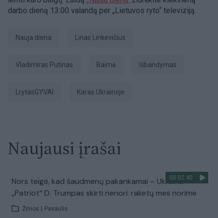
darbo dieną 13:00 valandą per „Lietuvos ryto“ televiziją.
Nauja diena
Linas Linkevičius
Vladimiras Putinas
baimė
išbandymas
LrytasGYVAI
karas Ukrainoje
Naujausi įrašai
00:02:40
Nors teigė, kad šaudmenų pakankamai – Ukrainai
„Patriot“ D. Trumpas skirti nenori: raketų mes norime
Žinios
|
Pasaulis