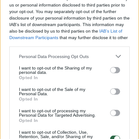
us or personal information disclosed to third parties prior to
your opt-out. You may separately opt-out of the further
disclosure of your personal information by third parties on the
Žiūrimiausi įrašai
IAB’s list of downstream participants. This information may
also be disclosed by us to third parties on the
IAB’s List of
Downstream Participants
that may further disclose it to other
00:00:30
Vaizdai iš tragiškos avarijos Vilniaus r.: dviejų moterų ir
third parties.
vaiko gyvybių išgelbėti nepavyko
Personal Data Processing Opt Outs
Žinios
|
Lietuvos diena
I want to opt-out of the Sharing of my
personal data.
Opted In
00:00:57
Savaitės vidurys nusimato karštas: temperatūra kils iki
I want to opt-out of the Sale of my
32 laipsnių šilumos
Personal Data.
Opted In
Žinios
|
Orai
I want to opt-out of processing my
Personal Data for Targeted Advertising.
Opted In
00:00:59
Nufilmavo, kaip patvino Vilniaus Vakarinis aplinkkelis:
vaizdas pribloškia
I want to opt-out of Collection, Use,
Retention, Sale, and/or Sharing of my