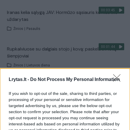
00:03:45
Iranas kelia sąlygą JAV: Hormūzo sąsiauris kol kas liks
uždarytas
Žinios
|
Pasaulis
00:01:44
Rupkalviuose su dalgiais stojo į kovą: paskelbti Metų
šienpjoviai
Žinios
|
Lietuvos diena
Lrytas.lt -
Do Not Process My Personal Information
00:02:40
Danija stiprina gynybą: kariams teks tarnauti ilgiau
If you wish to opt-out of the sale, sharing to third parties, or
Žinios
|
Pasaulis
processing of your personal or sensitive information for
targeted advertising by us, please use the below opt-out
section to confirm your selection. Please note that after your
Visi įrašai
opt-out request is processed you may continue seeing
interest-based ads based on personal information utilized by