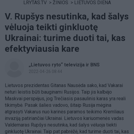
LRYTAS.TV
>
ŽINIOS
>
LIETUVOS DIENA
V. Rupšys nesutinka, kad šalys
vėluoja teikti ginkluotę
Ukrainai: turime duoti tai, kas
efektyviausia kare
„Lietuvos ryto“ televizija ir BNS
2022-04-26 08:44
Lietuvos prezidentas Gitanas Nausėda sako, kad Vakarai
neturi leistis būti bauginami Rusijos. Taip jis kalbėjo
Maskvai perspėjus, jog Trečiasis pasaulinis karas yra reali
tikimybė. Pasak šalies vadovo, šitaip Rusija mėgina
atgrasyti Vakarus nuo karinės paramos teikimo Kremliaus
invaziją patiriančiai Ukrainai. Lietuvos kariuomenės vadas
Valdemaras Rupšys nesutinka, kad šalys vėluoja tiekti
ginkluotę Ukrainai. Taip pat pabrėžė, kad turime duoti tai, kas