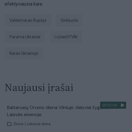
efektyviausia kare.
Valdemaras Rupšys
ginkluotė
parama Ukrainai
LrytasGYVAI
karas Ukrainoje
Naujausi įrašai
00:02:04
Baltarusių Orumo diena Vilniuje: dalyviai žygiavo
Laisvės eisenoje
Žinios
|
Lietuvos diena