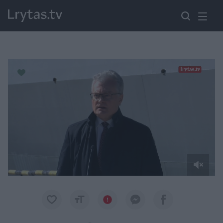
Paremkite Ukrainą