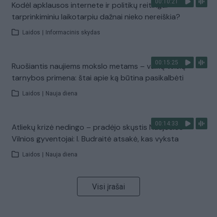
00:10:21
Kodėl apklausos internete ir politikų reitingai
tarprinkiminiu laikotarpiu dažnai nieko nereiškia?
Laidos
|
Informacinis skydas
00:15:25
Ruošiantis naujiems mokslo metams – vaikų teisių
tarnybos primena: štai apie ką būtina pasikalbėti
Laidos
|
Nauja diena
00:14:33
Atliekų krizė nedingo – pradėjo skųstis Naujosios
Vilnios gyventojai: I. Budraitė atsakė, kas vyksta
Laidos
|
Nauja diena
Visi įrašai