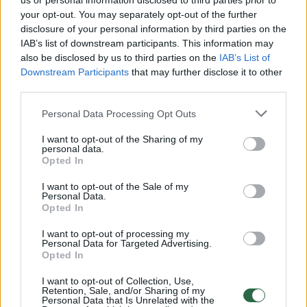
us or personal information disclosed to third parties prior to
your opt-out. You may separately opt-out of the further
Žiūrimiausi įrašai
disclosure of your personal information by third parties on the
IAB’s list of downstream participants. This information may
also be disclosed by us to third parties on the
IAB’s List of
Downstream Participants
that may further disclose it to other
00:00:30
Vaizdai iš tragiškos avarijos Vilniaus r.: dviejų moterų ir
third parties.
vaiko gyvybių išgelbėti nepavyko
Personal Data Processing Opt Outs
Žinios
|
Lietuvos diena
I want to opt-out of the Sharing of my
personal data.
00:00:57
Opted In
Savaitės vidurys nusimato karštas: temperatūra kils iki
32 laipsnių šilumos
I want to opt-out of the Sale of my
Personal Data.
Žinios
|
Orai
Opted In
I want to opt-out of processing my
Personal Data for Targeted Advertising.
00:15:54
V. Zalužno pasisakymą laiko bandymu įsitvirtinti
Opted In
Ukrainos politikoje: jis yra neteisus
I want to opt-out of Collection, Use,
Laidos
|
Nauja diena
Retention, Sale, and/or Sharing of my
Personal Data that Is Unrelated with the