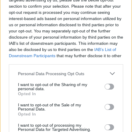
targeted advertising by us, please use the below opt-out
savaitę: karščiai atsitrauks
section to confirm your selection. Please note that after your
opt-out request is processed you may continue seeing
Žinios
|
Orai
interest-based ads based on personal information utilized by
us or personal information disclosed to third parties prior to
your opt-out. You may separately opt-out of the further
Visi įrašai
disclosure of your personal information by third parties on the
IAB’s list of downstream participants. This information may
also be disclosed by us to third parties on the
IAB’s List of
Downstream Participants
that may further disclose it to other
Žiūrimiausi įrašai
third parties.
Personal Data Processing Opt Outs
00:00:30
Vaizdai iš tragiškos avarijos Vilniaus r.: dviejų moterų ir
I want to opt-out of the Sharing of my
personal data.
vaiko gyvybių išgelbėti nepavyko
Opted In
Žinios
|
Lietuvos diena
I want to opt-out of the Sale of my
Personal Data.
Opted In
00:00:57
Savaitės vidurys nusimato karštas: temperatūra kils iki
I want to opt-out of processing my
32 laipsnių šilumos
Personal Data for Targeted Advertising.