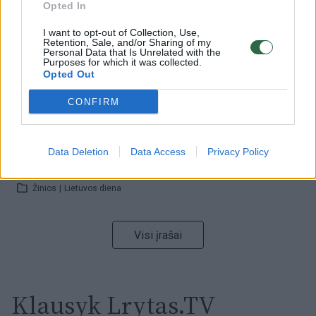
Opted In
Žinios
|
Orai
I want to opt-out of Collection, Use,
Retention, Sale, and/or Sharing of my
Personal Data that Is Unrelated with the
00:00:59
Nufilmavo, kaip patvino Vilniaus Vakarinis aplinkkelis:
Purposes for which it was collected.
Opted Out
vaizdas pribloškia
Žinios
|
Lietuvos diena
CONFIRM
00:00:55
Avarija Vilniuje: į stotelę įsirėžęs automobilis sužalojo
Data Deletion
Data Access
Privacy Policy
dvi moteris
Žinios
|
Lietuvos diena
Visi įrašai
Klausyk Lrytas.TV