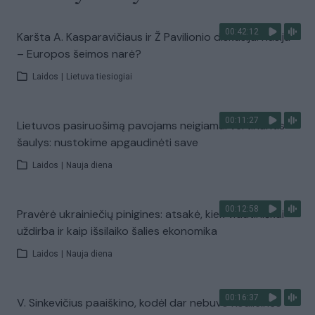
00:42:12
Karšta A. Kasparavičiaus ir Ž Pavilionio diskusija: Rusija
– Europos šeimos narė?
Laidos
|
Lietuva tiesiogiai
00:11:27
Lietuvos pasiruošimą pavojams neigiamai vertinantis
šaulys: nustokime apgaudinėti save
Laidos
|
Nauja diena
00:12:58
Pravėrė ukrainiečių pinigines: atsakė, kiek vidutiniškai
uždirba ir kaip išsilaiko šalies ekonomika
Laidos
|
Nauja diena
00:16:37
V. Sinkevičius paaiškino, kodėl dar nebuvo Koalicinės