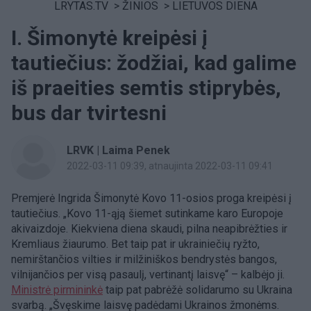
LRYTAS.TV
>
ŽINIOS
>
LIETUVOS DIENA
I. Šimonytė kreipėsi į
tautiečius: žodžiai, kad galime
iš praeities semtis stiprybės,
bus dar tvirtesni
LRVK | Laima Penek
2022-03-11 09:39
, atnaujinta 2022-03-11 09:41
Premjerė Ingrida Šimonytė Kovo 11-osios proga kreipėsi į
tautiečius. „Kovo 11-ąją šiemet sutinkame karo Europoje
akivaizdoje. Kiekviena diena skaudi, pilna neapibrėžties ir
Kremliaus žiaurumo. Bet taip pat ir ukrainiečių ryžto,
nemirštančios vilties ir milžiniškos bendrystės bangos,
vilnijančios per visą pasaulį, vertinantį laisvę“ – kalbėjo ji.
Ministrė pirmininkė
taip pat pabrėžė solidarumo su Ukraina
svarbą. „Švęskime laisvę padėdami Ukrainos žmonėms.