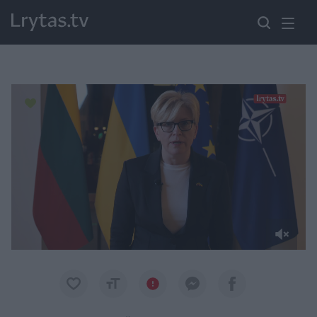
Paremkite Ukrainą