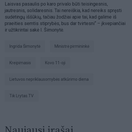
Laisvas pasaulis po karo privalo būti teisingesnis,
jautresnis, solidaresnis. Tai nereiškia, kad nereiks spręsti
sudėtingų iššūkių, tačiau žodžiai apie tai, kad galime iš
praeities semtis stiprybės, bus dar tvirtesni“ – įkvepiančiai
ir užtikrintai sakė I. Šimonytė.
Ingrida Šimonytė
ministrė pirmininkė
kreipimasis
Kovo 11-oji
Lietuvos nepriklausomybės atkūrimo diena
tik Lrytas.TV
Naujausi įrašai