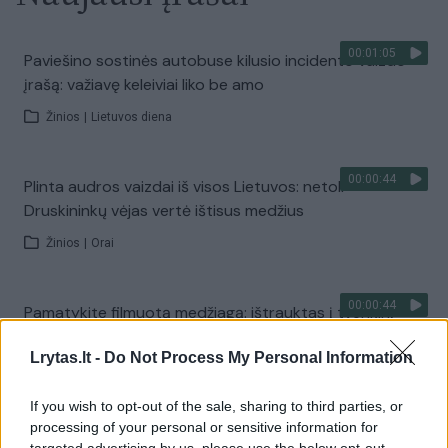
00:01:05
Paviešino sostinės autobuse kilusio incidento vaizdo
įrašą: važiavę keleiviai liko be amo
Žinios
|
Lietuvos diena
00:00:44
Plinta audros vaizdai iš visos Lietuvos: netoli
Druskininkų vėjas vertė ištisus medžius
Žinios
|
Orai
00:00:44
Pamatykite filmuotą medžiagą: ištrauktas į tvenkinį
įskriejęs automobilis
Lrytas.lt -
Do Not Process My Personal Information
Žinios
|
Lietuvos diena
If you wish to opt-out of the sale, sharing to third parties, or
processing of your personal or sensitive information for
00:00:57
Sinoptikai atsakė, kokiais orais užbaigsime darbo