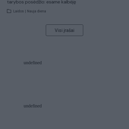
tarybos posėdžio: esame kalbėję
Laidos
|
Nauja diena
Visi įrašai