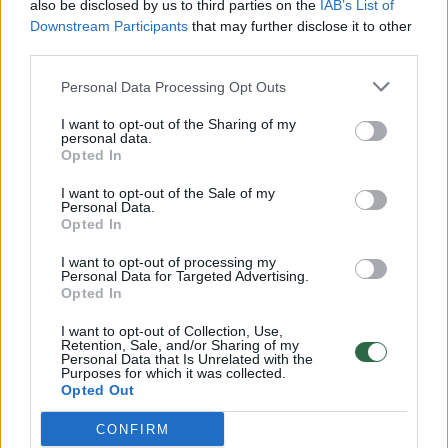
also be disclosed by us to third parties on the
IAB’s List of
Žinios
|
Lietuvos diena
Downstream Participants
that may further disclose it to other
third parties.
00:00:57
Savaitės vidurys nusimato karštas: temperatūra kils iki
Personal Data Processing Opt Outs
32 laipsnių šilumos
I want to opt-out of the Sharing of my
Žinios
personal data.
|
Orai
Opted In
I want to opt-out of the Sale of my
00:15:54
V. Zalužno pasisakymą laiko bandymu įsitvirtinti
Personal Data.
Opted In
Ukrainos politikoje: jis yra neteisus
I want to opt-out of processing my
Laidos
|
Nauja diena
Personal Data for Targeted Advertising.
Opted In
00:00:59
Nufilmavo, kaip patvino Vilniaus Vakarinis aplinkkelis:
I want to opt-out of Collection, Use,
Retention, Sale, and/or Sharing of my
vaizdas pribloškia
Personal Data that Is Unrelated with the
Purposes for which it was collected.
Žinios
Opted Out
|
Lietuvos diena
CONFIRM