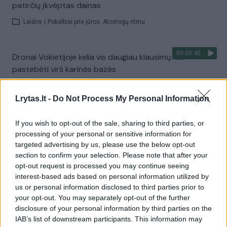
patirčių įkvėptas dainas
Laidos
|
Pokalbiai prie jūros. Atostogų ritmu
00:00:40
Dronai Vokietijoje kelia vis daugiau klausimų: du
pastebėti virš karinės bazės
Žinios
|
Pasaulis
Lrytas.lt -
Do Not Process My Personal Information
Visi įrašai
If you wish to opt-out of the sale, sharing to third parties, or
processing of your personal or sensitive information for
targeted advertising by us, please use the below opt-out
section to confirm your selection. Please note that after your
Žiūrimiausi įrašai
opt-out request is processed you may continue seeing
interest-based ads based on personal information utilized by
us or personal information disclosed to third parties prior to
your opt-out. You may separately opt-out of the further
00:00:30
Vaizdai iš tragiškos avarijos Vilniaus r.: dviejų moterų ir
disclosure of your personal information by third parties on the
vaiko gyvybių išgelbėti nepavyko
IAB’s list of downstream participants. This information may