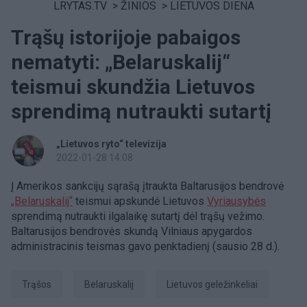
LRYTAS.TV
>
ŽINIOS
>
LIETUVOS DIENA
Trąšų istorijoje pabaigos
nematyti: „Belaruskalij“
teismui skundžia Lietuvos
sprendimą nutraukti sutartį
„Lietuvos ryto“ televizija
2022-01-28 14:08
Į Amerikos sankcijų sąrašą įtraukta Baltarusijos bendrovė
„Belaruskalij“
teismui apskundė Lietuvos
Vyriausybės
sprendimą nutraukti ilgalaikę sutartį dėl trąšų vežimo.
Baltarusijos bendrovės skundą Vilniaus apygardos
administracinis teismas gavo penktadienį (sausio 28 d.).
trąšos
Belaruskalij
Lietuvos geležinkeliai