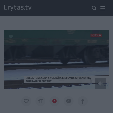
Paremkite Ukrainą