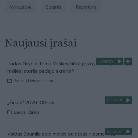
Vyriausybė
sutartis
Reporteris
Naujausi įrašai
00:42:29
Tadas Gryn ir Toma Vaškevičiūtė grįžo į praeitį: kodėl jų
meilės istorija padėjo ekrane?
Žinios
|
Lietuvos diena
00:21:19
„Žinios“ 2026-08-08
Laidos
|
Žinios
00:23:57
Vaidas Baumila apie meilės paieškas ir asmeninių