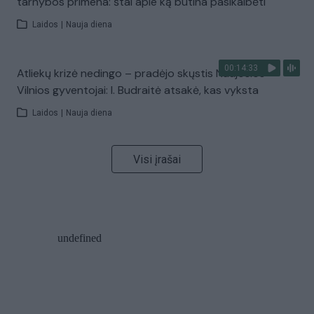
tarnybos primena: štai apie ką būtina pasikalbėti
Laidos
|
Nauja diena
00:14:33
Atliekų krizė nedingo – pradėjo skųstis Naujosios
Vilnios gyventojai: I. Budraitė atsakė, kas vyksta
Laidos
|
Nauja diena
Visi įrašai