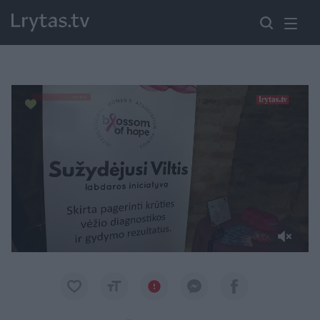
Paremkite Ukrainą