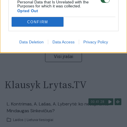
Personal Data that Is Unrelated with the
Žinios
|
Lietuvos diena
Purposes for which it was collected.
Opted Out
00:02:01
„Pagarba pirmajai premjerei“: pasidalijo jautriais
CONFIRM
prisiminimais apie Kazimierą Prunskienę
Žinios
|
Lietuvos diena
Data Deletion
Data Access
Privacy Policy
Visi įrašai
Klausyk Lrytas.TV
00:41:28
L. Kontrimas, A. Lašas, A. Lyberytė: ko nesupranta
Mindaugas Sinkevičius?
Laidos
|
Lietuva tiesiogiai