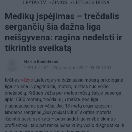
LRYTAS.TV
>
ŽINIOS
>
LIETUVOS DIENA
Medikų įspėjimas – trečdalis
sergančių šia dažna liga
neišgyvena: ragina nedelsti ir
tikrintis sveikatą
Nerija Kaulakienė
2021-09-28 12:39
, atnaujinta 2021-09-28 12:41
Krūties
vėžys
Lietuvoje yra dažniausia moterų onkologinė
liga ir viena iš pagrindinių moterų mirties nuo vėžio
priežasčių. Krūties vėžiu per metus mūsų šalyje suserga
apie 1500 moterų, trečdalis jų miršta, nes liga
diagnozuojama per vėlai. Jau 13 metų organizuojami
labdaros renginiai „Sužydėjusi viltis“ skatina moteris
rūpintis savo sveikata – pasinaudoti galimybe tikrintis
profilaktikai, taip pat renka lėšas krūtų vėžio diagnostikai ir
gydymui onkologinėms šalies ligoninėms.