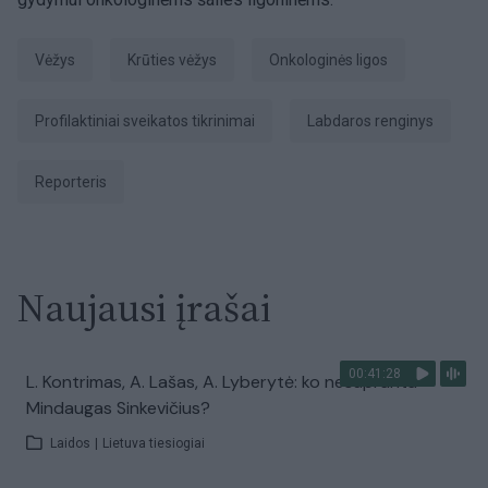
Vėžys
Krūties vėžys
onkologinės ligos
profilaktiniai sveikatos tikrinimai
labdaros renginys
Reporteris
Naujausi įrašai
00:41:28
L. Kontrimas, A. Lašas, A. Lyberytė: ko nesupranta
Mindaugas Sinkevičius?
Laidos
|
Lietuva tiesiogiai