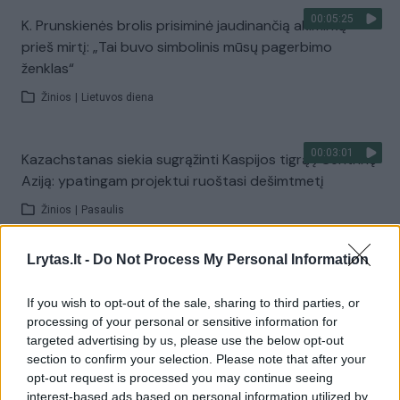
00:05:25
K. Prunskienės brolis prisiminė jaudinančią akimirką
prieš mirtį: „Tai buvo simbolinis mūsų pagerbimo
ženklas“
Žinios
|
Lietuvos diena
00:03:01
Kazachstanas siekia sugrąžinti Kaspijos tigrą į Centrinę
Aziją: ypatingam projektui ruoštasi dešimtmetį
Žinios
|
Pasaulis
Lrytas.lt -
Do Not Process My Personal Information
00:03:41
Mėsainių mėgėjus kviečia nepražiopsoti festivalio
Vilniuje: atskleidė populiariausią paruošimo būdą
If you wish to opt-out of the sale, sharing to third parties, or
processing of your personal or sensitive information for
Žinios
|
Lietuvos diena
targeted advertising by us, please use the below opt-out
section to confirm your selection. Please note that after your
opt-out request is processed you may continue seeing
Visi įrašai
interest-based ads based on personal information utilized by