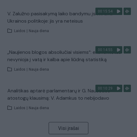
00:15:54
V. Zalužno pasisakymą laiko bandymu įsitvirtinti
Ukrainos politikoje: jis yra neteisus
Laidos
|
Nauja diena
00:14:55
„Naujienos blogos absoliučiai visiems“: ekonomistas
nevynioja į vatą ir kalba apie liūdną statistiką
Laidos
|
Nauja diena
00:10:29
Analitikas aptarė parlamentarų ir G. Nausėdos
atostogų klausimą: V. Adamkus to nebijodavo
Laidos
|
Nauja diena
Visi įrašai