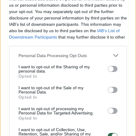
us or personal information disclosed to third parties prior to
your opt-out. You may separately opt-out of the further
disclosure of your personal information by third parties on the
Žiūrimiausi įrašai
IAB’s list of downstream participants. This information may
also be disclosed by us to third parties on the
IAB’s List of
Downstream Participants
that may further disclose it to other
00:00:49
third parties.
Pateikė daugiau detalių apie iš tėvų paimtus šešis
vaikus: jiems kilusi grėsmė
Personal Data Processing Opt Outs
Žinios
|
Lietuvos diena
I want to opt-out of the Sharing of my
personal data.
Opted In
00:00:30
Vaizdai iš tragiškos avarijos Vilniaus r.: dviejų moterų ir
I want to opt-out of the Sale of my
vaiko gyvybių išgelbėti nepavyko
Personal Data.
Opted In
Žinios
|
Lietuvos diena
I want to opt-out of processing my
Personal Data for Targeted Advertising.
Opted In
00:00:59
Nufilmavo, kaip patvino Vilniaus Vakarinis aplinkkelis:
vaizdas pribloškia
I want to opt-out of Collection, Use,
Retention, Sale, and/or Sharing of my