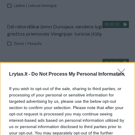
Laidos
|
Lietuva tiesiogiai
00:02:33
Dėl rekordiškai žemo Dunojaus vandens lygio –
griežtos priemonės Vengrijoje: turistai įtūžę
Žinios
|
Pasaulis
00:04:00
Kuprines pasvėrę specialistai įspėja apie pavojingą
įprotį: tą daro daugiau nei pusė pradinukų
Lrytas.lt -
Do Not Process My Personal Information
Žinios
|
Lietuvos diena
If you wish to opt-out of the sale, sharing to third parties, or
processing of your personal or sensitive information for
Visi įrašai
targeted advertising by us, please use the below opt-out
section to confirm your selection. Please note that after your
opt-out request is processed you may continue seeing
interest-based ads based on personal information utilized by
Žiūrimiausi įrašai
us or personal information disclosed to third parties prior to
your opt-out. You may separately opt-out of the further