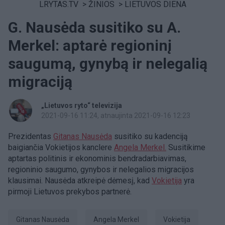
LRYTAS.TV
>
ŽINIOS
>
LIETUVOS DIENA
G. Nausėda susitiko su A.
Merkel: aptarė regioninį
saugumą, gynybą ir nelegalią
migraciją
„Lietuvos ryto“ televizija
2021-09-16 11:24
, atnaujinta 2021-09-16 12:23
Prezidentas
Gitanas Nausėda
susitiko su kadenciją
baigiančia Vokietijos kanclere
Angela Merkel.
Susitikime
aptartas politinis ir ekonominis bendradarbiavimas,
regioninio saugumo, gynybos ir nelegalios migracijos
klausimai. Nausėda atkreipė dėmesį, kad
Vokietija
yra
pirmoji Lietuvos prekybos partnerė.
Gitanas Nausėda
Angela Merkel
Vokietija