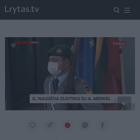
Paremkite Ukrainą