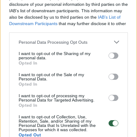
disclosure of your personal information by third parties on the
IAB’s list of downstream participants. This information may
00:00:30
Vaizdai iš tragiškos avarijos Vilniaus r.: dviejų moterų ir
also be disclosed by us to third parties on the
IAB’s List of
Downstream Participants
that may further disclose it to other
vaiko gyvybių išgelbėti nepavyko
third parties.
Žinios
|
Lietuvos diena
Personal Data Processing Opt Outs
I want to opt-out of the Sharing of my
00:00:57
Savaitės vidurys nusimato karštas: temperatūra kils iki
personal data.
32 laipsnių šilumos
Opted In
Žinios
|
Orai
I want to opt-out of the Sale of my
Personal Data.
Opted In
00:00:59
Nufilmavo, kaip patvino Vilniaus Vakarinis aplinkkelis:
I want to opt-out of processing my
Personal Data for Targeted Advertising.
vaizdas pribloškia
Opted In
Žinios
|
Lietuvos diena
I want to opt-out of Collection, Use,
Retention, Sale, and/or Sharing of my
Personal Data that Is Unrelated with the
Purposes for which it was collected.
00:02:01
„Pagarba pirmajai premjerei“: pasidalijo jautriais
Opted Out