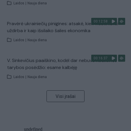
Laidos
|
Nauja diena
00:12:58
Pravėrė ukrainiečių pinigines: atsakė, kiek vidutiniškai
uždirba ir kaip išsilaiko šalies ekonomika
Laidos
|
Nauja diena
00:16:37
V. Sinkevičius paaiškino, kodėl dar nebuvo Koalicinės
tarybos posėdžio: esame kalbėję
Laidos
|
Nauja diena
Visi įrašai