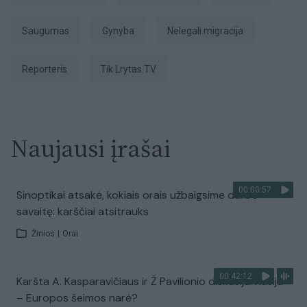
Saugumas
gynyba
nelegali migracija
Reporteris
tik Lrytas.TV
Naujausi įrašai
00:00:57
Sinoptikai atsakė, kokiais orais užbaigsime darbo
savaitę: karščiai atsitrauks
Žinios
|
Orai
00:42:12
Karšta A. Kasparavičiaus ir Ž Pavilionio diskusija: Rusija
– Europos šeimos narė?