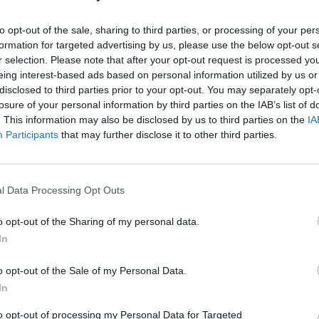
ras LITEXPO parodų rūmuose. Specialistai sako,
Nuf
Vak
to opt-out of the sale, sharing to third parties, or processing of your per
sys ir Lietuvos ekonomikos atsigavimas.
formation for targeted advertising by us, please use the below opt-out s
r selection. Please note that after your opt-out request is processed y
oronavirusas
Koronavirusas Lietuvoje
eing interest-based ads based on personal information utilized by us or
disclosed to third parties prior to your opt-out. You may separately opt-
losure of your personal information by third parties on the IAB’s list of
avirusas (Uhano virusas)
Reporteris
. This information may also be disclosed by us to third parties on the
IA
Participants
that may further disclose it to other third parties.
l Data Processing Opt Outs
Visi įrašai
o opt-out of the Sharing of my personal data.
In
2:15
00:00:34
ta
Kyjivas po naktinės atakos: liepsnos
 žūklė
apėmė pastatus
o opt-out of the Sale of my Personal Data.
Žinios
|
Pasaulis
In
to opt-out of processing my Personal Data for Targeted