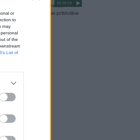
00:00:59
ilmavo, kaip patvino Vilniaus
arinis aplinkkelis: vaizdas pribloškia
sonal or
ection to
Žinios
|
Lietuvos diena
ou may
 personal
out of the
 downstream
B’s List of