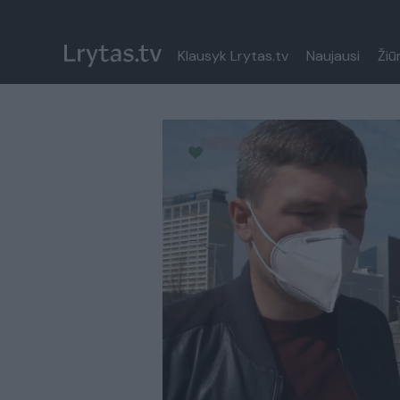
Klausyk Lrytas.tv
Naujausi
Žiū
Paremkite Ukrainą