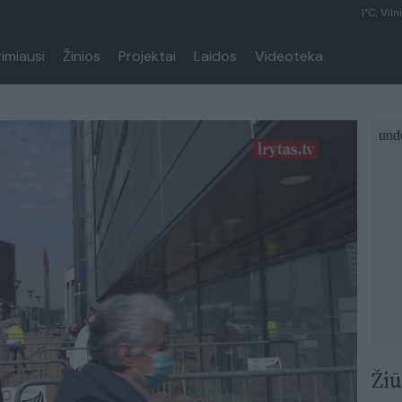
1°C, Viln
rimiausi
Žinios
Projektai
Laidos
Videoteka
Žiū