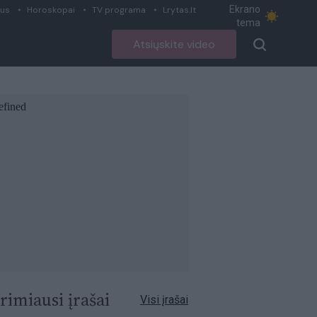
Ekrano
ius
Horoskopai
TV programa
Lrytas.lt
tema
Atsiųskite video
rimiausi įrašai
Visi įrašai