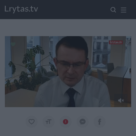
Paremkite Ukrainą