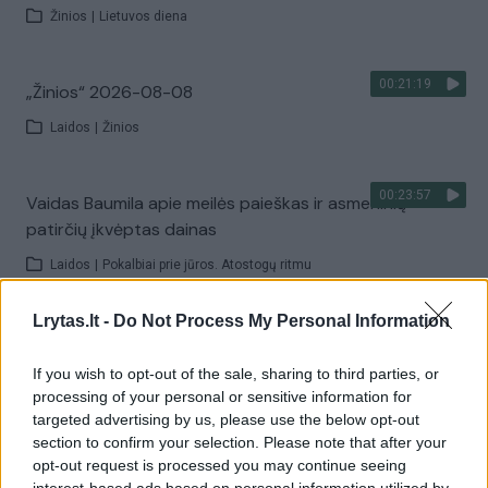
Žinios
|
Lietuvos diena
00:21:19
„Žinios“ 2026-08-08
Laidos
|
Žinios
00:23:57
Vaidas Baumila apie meilės paieškas ir asmeninių
patirčių įkvėptas dainas
Laidos
|
Pokalbiai prie jūros. Atostogų ritmu
Lrytas.lt -
Do Not Process My Personal Information
00:00:40
Dronai Vokietijoje kelia vis daugiau klausimų: du
pastebėti virš karinės bazės
If you wish to opt-out of the sale, sharing to third parties, or
processing of your personal or sensitive information for
Žinios
|
Pasaulis
targeted advertising by us, please use the below opt-out
section to confirm your selection. Please note that after your
opt-out request is processed you may continue seeing
Visi įrašai