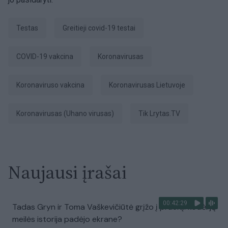
Testas
greitieji covid-19 testai
COVID-19 vakcina
koronavirusas
Koronaviruso vakcina
Koronavirusas Lietuvoje
koronavirusas (Uhano virusas)
tik Lrytas.TV
Naujausi įrašai
00:42:29
Tadas Gryn ir Toma Vaškevičiūtė grįžo į praeitį: kodėl jų
meilės istorija padėjo ekrane?