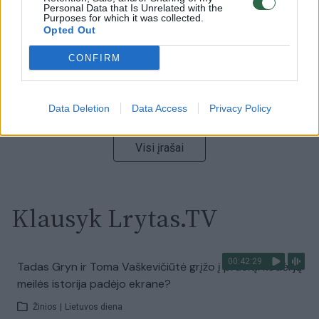
Personal Data that Is Unrelated with the
Laidos
|
Nauja diena
Purposes for which it was collected.
Opted Out
00:00:59
CONFIRM
Nufilmavo, kaip patvino Vilniaus Vakarinis aplinkkelis:
vaizdas pribloškia
Žinios
|
Lietuvos diena
Data Deletion
Data Access
Privacy Policy
Visi įrašai
Klausyk Lrytas.TV
00:42:29
Tadas Gryn ir Toma Vaškevičiūtė grįžo į praeitį: kodėl jų
meilės istorija padėjo ekrane?
Žinios
|
Lietuvos diena