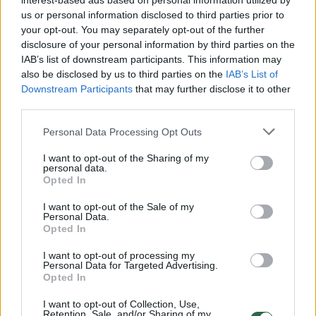
interest-based ads based on personal information utilized by
us or personal information disclosed to third parties prior to
your opt-out. You may separately opt-out of the further
disclosure of your personal information by third parties on the
Žiūrimiausi įrašai
IAB’s list of downstream participants. This information may
also be disclosed by us to third parties on the
IAB’s List of
Downstream Participants
that may further disclose it to other
third parties.
00:00:30
Vaizdai iš tragiškos avarijos Vilniaus r.: dviejų moterų ir
vaiko gyvybių išgelbėti nepavyko
Personal Data Processing Opt Outs
Žinios
|
Lietuvos diena
I want to opt-out of the Sharing of my
personal data.
Opted In
00:00:57
Savaitės vidurys nusimato karštas: temperatūra kils iki
I want to opt-out of the Sale of my
32 laipsnių šilumos
Personal Data.
Opted In
Žinios
|
Orai
I want to opt-out of processing my
Personal Data for Targeted Advertising.
Opted In
00:15:54
V. Zalužno pasisakymą laiko bandymu įsitvirtinti
Ukrainos politikoje: jis yra neteisus
I want to opt-out of Collection, Use,
Retention, Sale, and/or Sharing of my