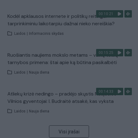
00:10:21
Kodėl apklausos internete ir politikų reitingai
tarprinkiminiu laikotarpiu dažnai nieko nereiškia?
Laidos
|
Informacinis skydas
00:15:25
Ruošiantis naujiems mokslo metams – vaikų teisių
tarnybos primena: štai apie ką būtina pasikalbėti
Laidos
|
Nauja diena
00:14:33
Atliekų krizė nedingo – pradėjo skųstis Naujosios
Vilnios gyventojai: I. Budraitė atsakė, kas vyksta
Laidos
|
Nauja diena
Visi įrašai