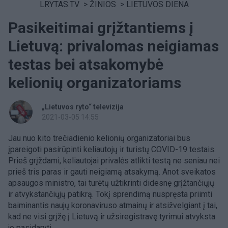
LRYTAS.TV
>
ŽINIOS
>
LIETUVOS DIENA
Pasikeitimai grįžtantiems į
Lietuvą: privalomas neigiamas
testas bei atsakomybė
kelionių organizatoriams
„Lietuvos ryto“ televizija
2021-03-05 14:55
Jau nuo kito trečiadienio kelionių organizatoriai bus
įpareigoti pasirūpinti keliautojų ir turistų COVID-19 testais.
Prieš grįždami, keliautojai privalės atlikti testą ne seniau nei
prieš tris paras ir gauti neigiamą atsakymą. Anot sveikatos
apsaugos ministro, tai turėtų užtikrinti didesnę grįžtančiųjų
ir atvykstančiųjų patikrą. Tokį sprendimą nuspręsta priimti
baiminantis naujų koronaviruso atmainų ir atsižvelgiant į tai,
kad ne visi grįžę į Lietuvą ir užsiregistravę tyrimui atvyksta
jo pasidaryti.