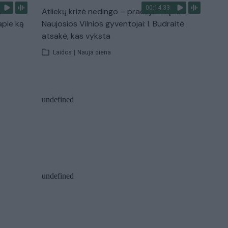
00:14:33
s –
Atliekų krizė nedingo – pradėjo skųstis
apie ką
Naujosios Vilnios gyventojai: I. Budraitė
atsakė, kas vyksta
Laidos
|
Nauja diena