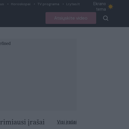
Ekrano
ius
Horoskopai
TV programa
Lrytas.lt
tema
Atsiųskite video
rimiausi įrašai
Visi įrašai