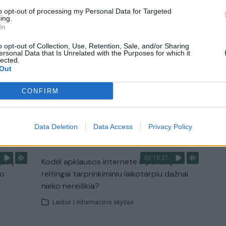
to opt-out of processing my Personal Data for Targeted
ing.
In
o opt-out of Collection, Use, Retention, Sale, and/or Sharing
3:57
00:00:40
 ir
Dronai Vokietijoje kelia vis daugiau
ersonal Data that Is Unrelated with the Purposes for which it
lected.
klausimų: du pastebėti virš karinės bazės
Out
u
Žinios
|
Pasaulis
CONFIRM
TV
Visi įrašai
Data Deletion
Data Access
Privacy Policy
00:10:21
žo į
Kodėl apklausos internete ir politikų
jo
reitingai tarprinkiminiu laikotarpiu dažnai
nieko nereiškia?
Laidos
|
Informacinis skydas