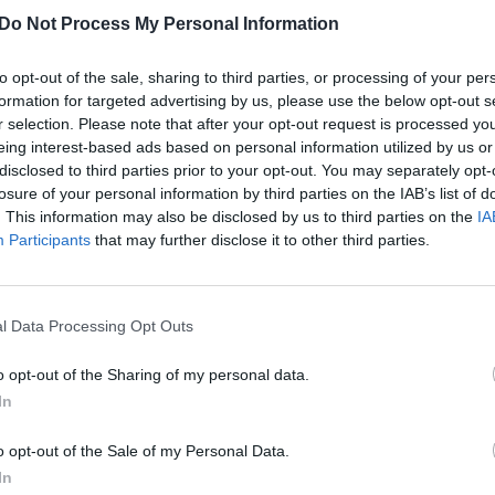
dą, kad rizikos veiksniu turėtų būti laikomas
K. 
Do Not Process My Personal Information
jau
donoro elgesys, o ne jo seksualinė orientacija,
buv
dar galioja, o kraujo donorais norintiems tapti
to opt-out of the sale, sharing to third parties, or processing of your per
žen
formation for targeted advertising by us, please use the below opt-out s
kraujo donoro anketas tenka meluoti.
r selection. Please note that after your opt-out request is processed y
eing interest-based ads based on personal information utilized by us or
disclosed to third parties prior to your opt-out. You may separately opt-
Homoseksualumas
losure of your personal information by third parties on the IAB’s list of
. This information may also be disclosed by us to third parties on the
IA
Nacionalinis kraujo centras
Participants
that may further disclose it to other third parties.
l Data Processing Opt Outs
Visi įrašai
o opt-out of the Sharing of my personal data.
In
00:21:19
žo į
„Žinios“ 2026-08-08
o opt-out of the Sale of my Personal Data.
jo
Laidos
|
Žinios
In