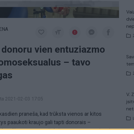
Vaiz
dvi
ne
IENA
o donoru vien entuziazmo
Sav
 homoseksualus – tavo
tem
gas
a
V. 
inta 2021-02-03 17:05
įsit
net
asdien praneša, kad trūksta vienos ar kitos
tys paaukoti kraujo gali tapti donorais –
draudžiama. Dar prieš dešimtmetį
Lygių galimybių