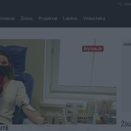
1°C, Viln
rimiausi
Žinios
Projektai
Laidos
Videoteka
Žiū