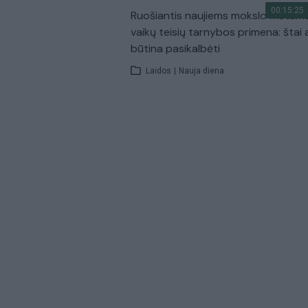
00:15:25
Ruošiantis naujiems mokslo metam
vaikų teisių tarnybos primena: štai 
būtina pasikalbėti
Laidos
|
Nauja diena