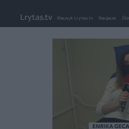
Klausyk Lrytas.tv
Naujausi
Žiū
Paremkite Ukrainą