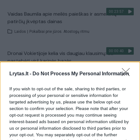
00:23:57
Vaidas Baumila apie meilės paieškas ir asmeninių
patirčių įkvėptas dainas
Laidos
|
Pokalbiai prie jūros. Atostogų ritmu
00:00:40
Dronai Vokietijoje kelia vis daugiau klausimų: du
pastebėti virš karinės bazės
Žinios
|
Pasaulis
Lrytas.lt -
Do Not Process My Personal Information
If you wish to opt-out of the sale, sharing to third parties, or
Visi įrašai
processing of your personal or sensitive information for
targeted advertising by us, please use the below opt-out
section to confirm your selection. Please note that after your
opt-out request is processed you may continue seeing
Žiūrimiausi įrašai
interest-based ads based on personal information utilized by
us or personal information disclosed to third parties prior to
your opt-out. You may separately opt-out of the further