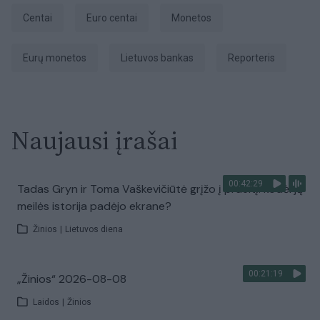
centai
euro centai
monetos
eurų monetos
Lietuvos bankas
Reporteris
Naujausi įrašai
00:42:29
Tadas Gryn ir Toma Vaškevičiūtė grįžo į praeitį: kodėl jų
meilės istorija padėjo ekrane?
Žinios
|
Lietuvos diena
00:21:19
„Žinios“ 2026-08-08
Laidos
|
Žinios