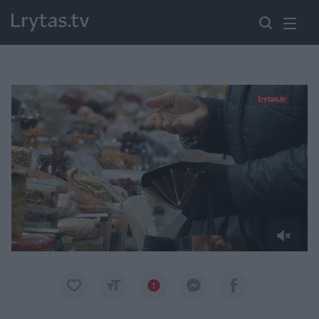
Paremkite Ukrainą