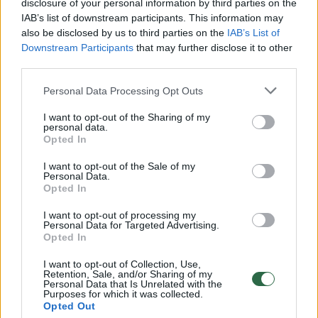
disclosure of your personal information by third parties on the
00:00:30
Vaizdai iš tragiškos avarijos Vilniaus r.: dviejų moterų ir
IAB’s list of downstream participants. This information may
vaiko gyvybių išgelbėti nepavyko
also be disclosed by us to third parties on the
IAB’s List of
Downstream Participants
that may further disclose it to other
Žinios
|
Lietuvos diena
third parties.
Personal Data Processing Opt Outs
00:00:57
Savaitės vidurys nusimato karštas: temperatūra kils iki
32 laipsnių šilumos
I want to opt-out of the Sharing of my
personal data.
Žinios
Opted In
|
Orai
I want to opt-out of the Sale of my
Personal Data.
00:15:54
V. Zalužno pasisakymą laiko bandymu įsitvirtinti
Opted In
Ukrainos politikoje: jis yra neteisus
I want to opt-out of processing my
Personal Data for Targeted Advertising.
Laidos
|
Nauja diena
Opted In
I want to opt-out of Collection, Use,
00:05:25
Retention, Sale, and/or Sharing of my
K. Prunskienės brolis prisiminė jaudinančią akimirką
Personal Data that Is Unrelated with the
prieš mirtį: „Tai buvo simbolinis mūsų pagerbimo
Purposes for which it was collected.
Opted Out
ženklas“