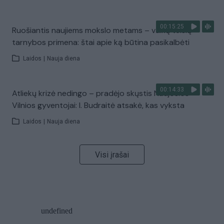
00:15:25
Ruošiantis naujiems mokslo metams – vaikų teisių
tarnybos primena: štai apie ką būtina pasikalbėti
Laidos
|
Nauja diena
00:14:33
Atliekų krizė nedingo – pradėjo skųstis Naujosios
Vilnios gyventojai: I. Budraitė atsakė, kas vyksta
Laidos
|
Nauja diena
Visi įrašai