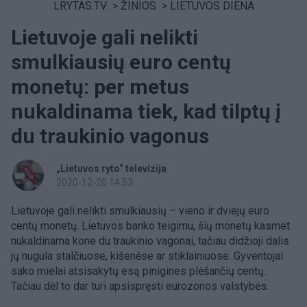
LRYTAS.TV
>
ŽINIOS
>
LIETUVOS DIENA
Lietuvoje gali nelikti
smulkiausių euro centų
monetų: per metus
nukaldinama tiek, kad tilptų į
du traukinio vagonus
„Lietuvos ryto“ televizija
2020-12-20 14:53
Lietuvoje gali nelikti smulkiausių – vieno ir dviejų euro
centų monetų. Lietuvos banko teigimu, šių monetų kasmet
nukaldinama kone du traukinio vagonai, tačiau didžioji dalis
jų nugula stalčiuose, kišenėse ar stiklainiuose. Gyventojai
sako mielai atsisakytų esą pinigines plėšančių centų.
Tačiau dėl to dar turi apsispręsti eurozonos valstybės.