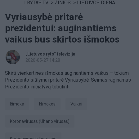
LRYTAS.TV
>
ŽINIOS
>
LIETUVOS DIENA
Vyriausybė pritarė
prezidentui: auginantiems
vaikus bus skirtos išmokos
„Lietuvos ryto“ televizija
2020-05-27 14:28
Skirti vienkartines išmokas auginantiems vaikus – tokiam
Prezidento siūlymui pritarė Vyriausybė. Seimas raginamas
Prezidento iniciatyvą tobulinti.
išmoka
išmokos
Vaikai
koronavirusas (Uhano virusas)
Koronavirusas Lietuvoje