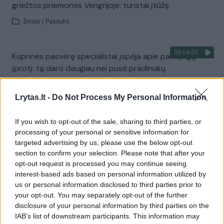
griežtos priemonės Vengrijoje: turistai įtūžę
Žinios
|
Pasaulis
00:04:00
Kuprines pasvėrę specialistai įspėja apie pavojingą
įprotį: tą daro daugiau nei pusė pradinukų
Žinios
|
Lietuvos diena
Lrytas.lt -
Do Not Process My Personal Information
Visi įrašai
If you wish to opt-out of the sale, sharing to third parties, or
processing of your personal or sensitive information for
targeted advertising by us, please use the below opt-out
section to confirm your selection. Please note that after your
Žiūrimiausi įrašai
opt-out request is processed you may continue seeing
interest-based ads based on personal information utilized by
us or personal information disclosed to third parties prior to
your opt-out. You may separately opt-out of the further
00:00:30
Vaizdai iš tragiškos avarijos Vilniaus r.: dviejų moterų ir
disclosure of your personal information by third parties on the
vaiko gyvybių išgelbėti nepavyko
IAB’s list of downstream participants. This information may