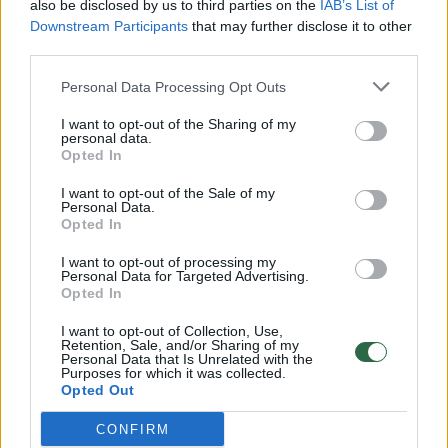
also be disclosed by us to third parties on the
IAB’s List of
Žinios
|
Lietuvos diena
Downstream Participants
that may further disclose it to other
third parties.
00:00:57
Savaitės vidurys nusimato karštas: temperatūra kils iki
Personal Data Processing Opt Outs
32 laipsnių šilumos
I want to opt-out of the Sharing of my
Žinios
personal data.
|
Orai
Opted In
I want to opt-out of the Sale of my
00:00:59
Nufilmavo, kaip patvino Vilniaus Vakarinis aplinkkelis:
Personal Data.
Opted In
vaizdas pribloškia
I want to opt-out of processing my
Žinios
|
Lietuvos diena
Personal Data for Targeted Advertising.
Opted In
00:00:55
Avarija Vilniuje: į stotelę įsirėžęs automobilis sužalojo
I want to opt-out of Collection, Use,
Retention, Sale, and/or Sharing of my
dvi moteris
Personal Data that Is Unrelated with the
Purposes for which it was collected.
Žinios
Opted Out
|
Lietuvos diena
CONFIRM