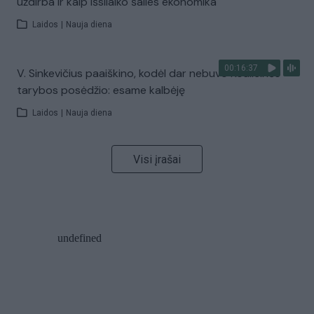
uždirba ir kaip išsilaiko šalies ekonomika
Laidos
|
Nauja diena
00:16:37
V. Sinkevičius paaiškino, kodėl dar nebuvo Koalicinės
tarybos posėdžio: esame kalbėję
Laidos
|
Nauja diena
Visi įrašai