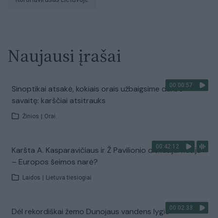
Naujausi įrašai
00:00:57
Sinoptikai atsakė, kokiais orais užbaigsime darbo
savaitę: karščiai atsitrauks
Žinios
|
Orai
00:42:12
Karšta A. Kasparavičiaus ir Ž Pavilionio diskusija: Rusija
– Europos šeimos narė?
Laidos
|
Lietuva tiesiogiai
00:02:33
Dėl rekordiškai žemo Dunojaus vandens lygio –