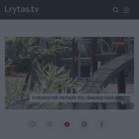
Paremkite Ukrainą