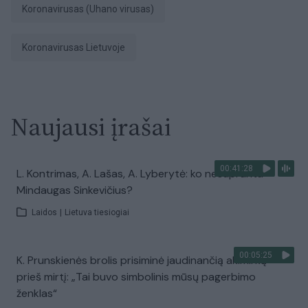
koronavirusas (Uhano virusas)
Koronavirusas Lietuvoje
Naujausi įrašai
00:41:28
L. Kontrimas, A. Lašas, A. Lyberytė: ko nesupranta
Mindaugas Sinkevičius?
Laidos
|
Lietuva tiesiogiai
00:05:25
K. Prunskienės brolis prisiminė jaudinančią akimirką
prieš mirtį: „Tai buvo simbolinis mūsų pagerbimo
ženklas“