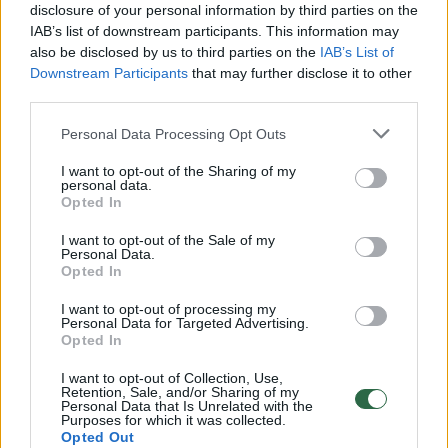
disclosure of your personal information by third parties on the
IAB’s list of downstream participants. This information may
00:00:49
Pateikė daugiau detalių apie iš tėvų paimtus šešis
also be disclosed by us to third parties on the
IAB’s List of
vaikus: jiems kilusi grėsmė
Downstream Participants
that may further disclose it to other
third parties.
Žinios
|
Lietuvos diena
Personal Data Processing Opt Outs
00:00:30
I want to opt-out of the Sharing of my
Vaizdai iš tragiškos avarijos Vilniaus r.: dviejų moterų ir
personal data.
vaiko gyvybių išgelbėti nepavyko
Opted In
Žinios
|
Lietuvos diena
I want to opt-out of the Sale of my
Personal Data.
Opted In
00:00:59
Nufilmavo, kaip patvino Vilniaus Vakarinis aplinkkelis:
I want to opt-out of processing my
vaizdas pribloškia
Personal Data for Targeted Advertising.
Opted In
Žinios
|
Lietuvos diena
I want to opt-out of Collection, Use,
Retention, Sale, and/or Sharing of my
Personal Data that Is Unrelated with the
Purposes for which it was collected.
00:02:01
„Pagarba pirmajai premjerei“: pasidalijo jautriais
Opted Out