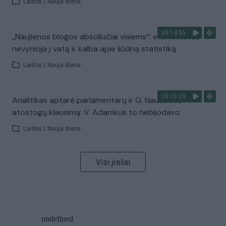
Laidos
|
Nauja diena
00:14:55
„Naujienos blogos absoliučiai visiems“: ekonomistas
nevynioja į vatą ir kalba apie liūdną statistiką
Laidos
|
Nauja diena
00:10:29
Analitikas aptarė parlamentarų ir G. Nausėdos
atostogų klausimą: V. Adamkus to nebijodavo
Laidos
|
Nauja diena
Visi įrašai