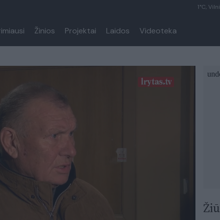
1°C, Viln
rimiausi
Žinios
Projektai
Laidos
Videoteka
Žiū