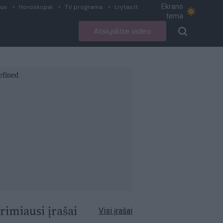
Ekrano
ius
Horoskopai
TV programa
Lrytas.lt
tema
Atsiųskite video
rimiausi įrašai
Visi įrašai