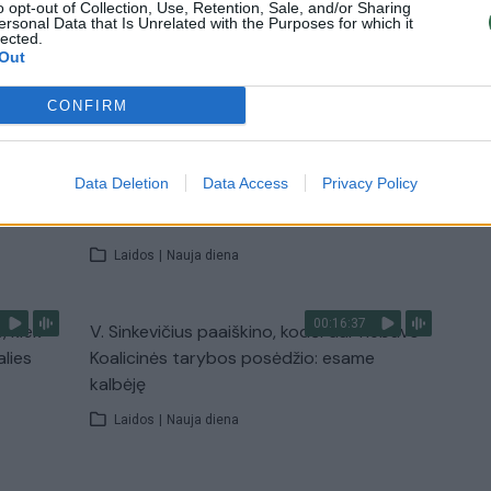
o opt-out of Collection, Use, Retention, Sale, and/or Sharing
ersonal Data that Is Unrelated with the Purposes for which it
lected.
Out
TV
Visi įrašai
CONFIRM
00:11:27
nio
Lietuvos pasiruošimą pavojams neigiamai
Data Deletion
Data Access
Privacy Policy
narė?
vertinantis šaulys: nustokime apgaudinėti
save
Laidos
|
Nauja diena
00:16:37
, kiek
V. Sinkevičius paaiškino, kodėl dar nebuvo
alies
Koalicinės tarybos posėdžio: esame
kalbėję
Laidos
|
Nauja diena