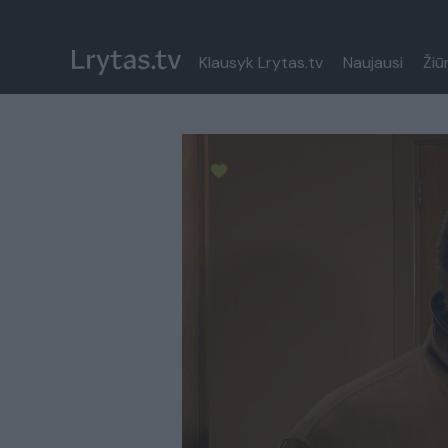
Klausyk Lrytas.tv
Naujausi
Žiū
Paremkite Ukrainą