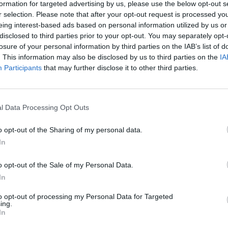
formation for targeted advertising by us, please use the below opt-out s
aut
r selection. Please note that after your opt-out request is processed y
ai
Reporteris
Žinios
eing interest-based ads based on personal information utilized by us or
disclosed to third parties prior to your opt-out. You may separately opt-
losure of your personal information by third parties on the IAB’s list of
. This information may also be disclosed by us to third parties on the
IA
Participants
that may further disclose it to other third parties.
Visi įrašai
l Data Processing Opt Outs
1:05
00:00:44
Plinta audros vaizdai iš visos Lietuvos:
iai liko
netoli Druskininkų vėjas vertė ištisus
o opt-out of the Sharing of my personal data.
medžius
In
Žinios
|
Orai
o opt-out of the Sale of my Personal Data.
In
0:44
00:00:57
auktas
Sinoptikai atsakė, kokiais orais užbaigsime
to opt-out of processing my Personal Data for Targeted
ing.
darbo savaitę: karščiai atsitrauks
In
Žinios
|
Orai