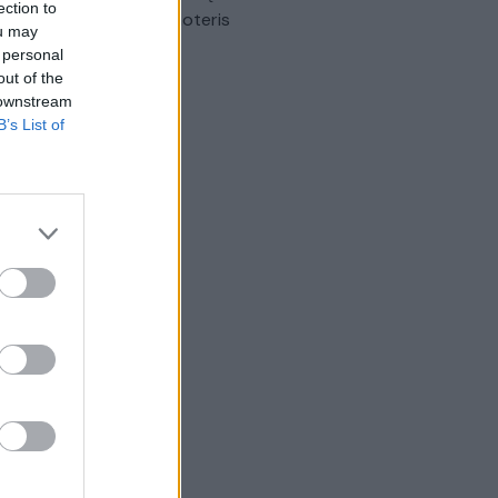
ection to
omobilis sužalojo dvi moteris
ou may
 personal
Žinios
|
Lietuvos diena
out of the
 downstream
B’s List of