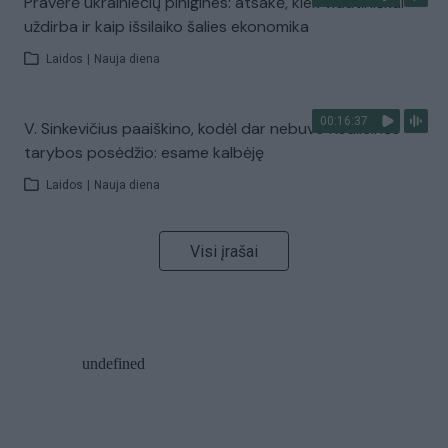
Pravėrė ukrainiečių pinigines: atsakė, kiek vidutiniškai
uždirba ir kaip išsilaiko šalies ekonomika
Laidos
|
Nauja diena
00:16:37
V. Sinkevičius paaiškino, kodėl dar nebuvo Koalicinės
tarybos posėdžio: esame kalbėję
Laidos
|
Nauja diena
Visi įrašai