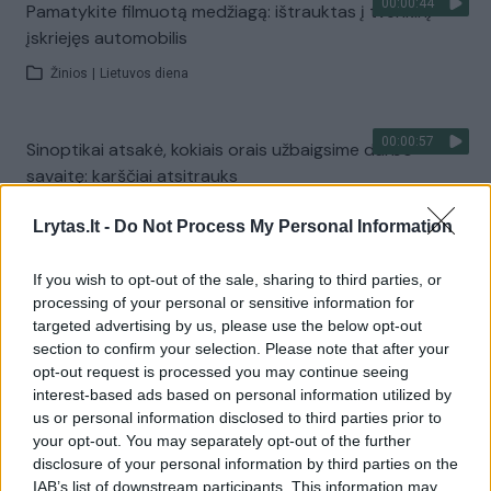
00:00:44
Pamatykite filmuotą medžiagą: ištrauktas į tvenkinį
įskriejęs automobilis
Žinios
|
Lietuvos diena
00:00:57
Sinoptikai atsakė, kokiais orais užbaigsime darbo
savaitę: karščiai atsitrauks
Žinios
|
Orai
Lrytas.lt -
Do Not Process My Personal Information
If you wish to opt-out of the sale, sharing to third parties, or
Visi įrašai
processing of your personal or sensitive information for
targeted advertising by us, please use the below opt-out
section to confirm your selection. Please note that after your
opt-out request is processed you may continue seeing
Žiūrimiausi įrašai
interest-based ads based on personal information utilized by
us or personal information disclosed to third parties prior to
your opt-out. You may separately opt-out of the further
00:00:30
disclosure of your personal information by third parties on the
Vaizdai iš tragiškos avarijos Vilniaus r.: dviejų moterų ir
IAB’s list of downstream participants. This information may