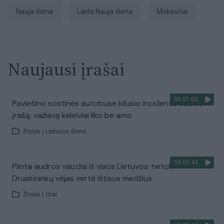
Nauja diena
laida Nauja diena
Mokesčiai
Naujausi įrašai
00:01:05
Paviešino sostinės autobuse kilusio incidento vaizdo
įrašą: važiavę keleiviai liko be amo
Žinios
|
Lietuvos diena
00:00:44
Plinta audros vaizdai iš visos Lietuvos: netoli
Druskininkų vėjas vertė ištisus medžius
Žinios
|
Orai