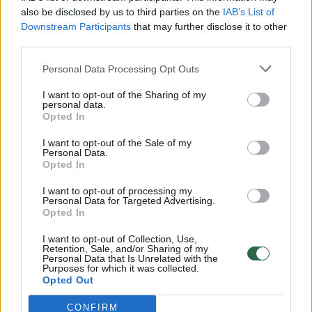
vaiko gyvybių išgelbėti nepavyko
also be disclosed by us to third parties on the
IAB’s List of
Žinios
|
Lietuvos diena
Downstream Participants
that may further disclose it to other
third parties.
00:00:57
Personal Data Processing Opt Outs
Savaitės vidurys nusimato karštas: temperatūra kils iki
32 laipsnių šilumos
I want to opt-out of the Sharing of my
personal data.
Žinios
|
Orai
Opted In
I want to opt-out of the Sale of my
Personal Data.
00:00:59
Nufilmavo, kaip patvino Vilniaus Vakarinis aplinkkelis:
Opted In
vaizdas pribloškia
I want to opt-out of processing my
Žinios
Personal Data for Targeted Advertising.
|
Lietuvos diena
Opted In
I want to opt-out of Collection, Use,
00:00:55
Avarija Vilniuje: į stotelę įsirėžęs automobilis sužalojo
Retention, Sale, and/or Sharing of my
Personal Data that Is Unrelated with the
dvi moteris
Purposes for which it was collected.
Opted Out
Žinios
|
Lietuvos diena
CONFIRM