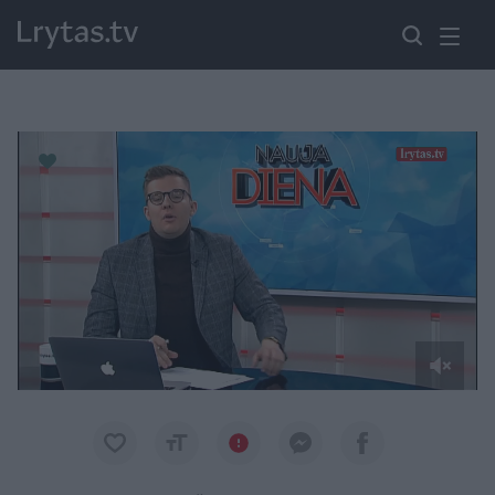
Paremkite Ukrainą