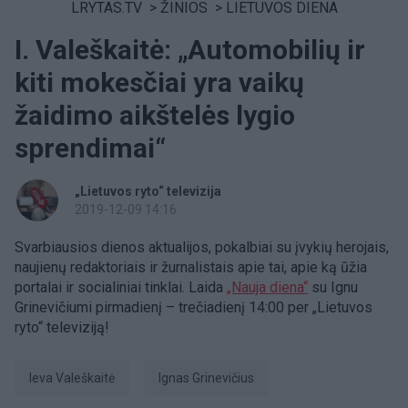
LRYTAS.TV
>
ŽINIOS
>
LIETUVOS DIENA
I. Valeškaitė: „Automobilių ir
kiti mokesčiai yra vaikų
žaidimo aikštelės lygio
sprendimai“
„Lietuvos ryto“ televizija
2019-12-09 14:16
Svarbiausios dienos aktualijos, pokalbiai su įvykių herojais,
naujienų redaktoriais ir žurnalistais apie tai, apie ką ūžia
portalai ir socialiniai tinklai. Laida
„Nauja diena“
su Ignu
Grinevičiumi pirmadienį – trečiadienį 14:00 per „Lietuvos
ryto“ televiziją!​
Ieva Valeškaitė
Ignas Grinevičius