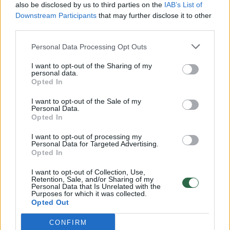
also be disclosed by us to third parties on the
IAB’s List of
Žinios
|
Lietuvos diena
Downstream Participants
that may further disclose it to other
third parties.
00:00:57
Savaitės vidurys nusimato karštas: temperatūra kils iki
Personal Data Processing Opt Outs
32 laipsnių šilumos
I want to opt-out of the Sharing of my
personal data.
Žinios
|
Orai
Opted In
I want to opt-out of the Sale of my
00:15:54
Personal Data.
V. Zalužno pasisakymą laiko bandymu įsitvirtinti
Opted In
Ukrainos politikoje: jis yra neteisus
I want to opt-out of processing my
Laidos
|
Nauja diena
Personal Data for Targeted Advertising.
Opted In
00:00:57
I want to opt-out of Collection, Use,
Sinoptikai atsakė, kokiais orais užbaigsime darbo
Retention, Sale, and/or Sharing of my
savaitę: karščiai atsitrauks
Personal Data that Is Unrelated with the
Purposes for which it was collected.
Opted Out
Žinios
|
Orai
CONFIRM