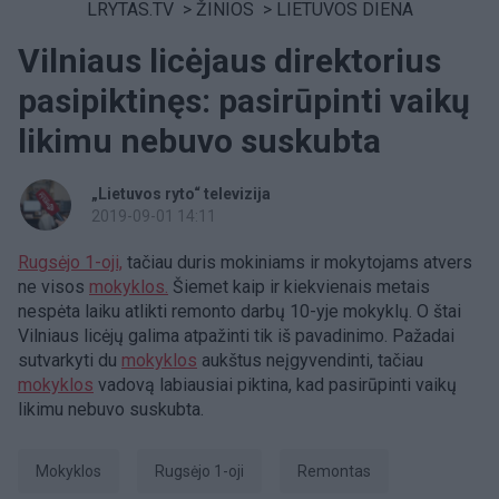
LRYTAS.TV
>
ŽINIOS
>
LIETUVOS DIENA
Vilniaus licėjaus direktorius
pasipiktinęs: pasirūpinti vaikų
likimu nebuvo suskubta
„Lietuvos ryto“ televizija
2019-09-01 14:11
Rugsėjo 1-oji,
tačiau duris mokiniams ir mokytojams atvers
ne visos
mokyklos.
Šiemet kaip ir kiekvienais metais
nespėta laiku atlikti remonto darbų 10-yje mokyklų. O štai
Vilniaus licėjų galima atpažinti tik iš pavadinimo. Pažadai
sutvarkyti du
mokyklos
aukštus neįgyvendinti, tačiau
mokyklos
vadovą labiausiai piktina, kad pasirūpinti vaikų
likimu nebuvo suskubta.
Mokyklos
rugsėjo 1-oji
remontas