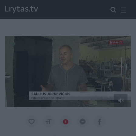
Paremkite Ukrainą