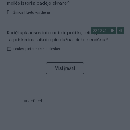
meilės istorija padėjo ekrane?
Žinios
|
Lietuvos diena
00:10:21
Kodėl apklausos internete ir politikų reitingai
tarprinkiminiu laikotarpiu dažnai nieko nereiškia?
Laidos
|
Informacinis skydas
Visi įrašai