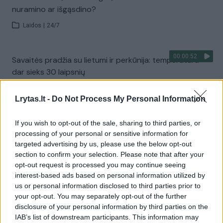
nuramino ar išgąsdino?
Laidos
|
24/7
00:00:52
Savaitės pradžia su lietumi ir perkūnija: temperatūra
dar sieks 30 laipsnių
Žinios
|
Orai
Lrytas.lt -
Do Not Process My Personal Information
Visi įrašai
If you wish to opt-out of the sale, sharing to third parties, or
processing of your personal or sensitive information for
targeted advertising by us, please use the below opt-out
section to confirm your selection. Please note that after your
Žiūrimiausi įrašai
opt-out request is processed you may continue seeing
interest-based ads based on personal information utilized by
us or personal information disclosed to third parties prior to
your opt-out. You may separately opt-out of the further
00:00:30
Vaizdai iš tragiškos avarijos Vilniaus r.: dviejų moterų ir
disclosure of your personal information by third parties on the
vaiko gyvybių išgelbėti nepavyko
IAB’s list of downstream participants. This information may