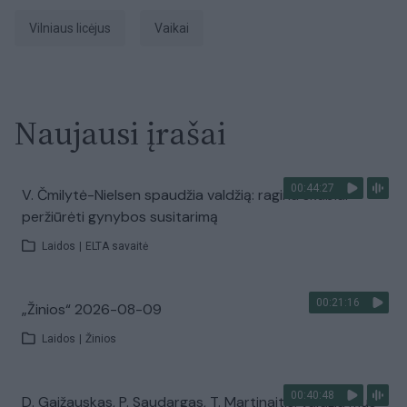
Vilniaus licėjus
Vaikai
Naujausi įrašai
00:44:27
V. Čmilytė-Nielsen spaudžia valdžią: ragina skubiai
peržiūrėti gynybos susitarimą
Laidos
|
ELTA savaitė
00:21:16
„Žinios“ 2026-08-09
Laidos
|
Žinios
00:40:48
D. Gaižauskas, P. Saudargas, T. Martinaitis: valdžia mus