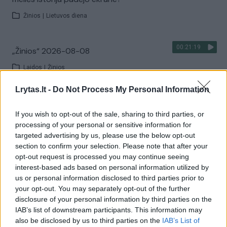
Žinios
|
Lietuvos diena
00:21:19
„Žinios“ 2026-08-08
Laidos
|
Žinios
Lrytas.lt -
Do Not Process My Personal Information
Visi įrašai
If you wish to opt-out of the sale, sharing to third parties, or
processing of your personal or sensitive information for
targeted advertising by us, please use the below opt-out
Žiūrimiausi įrašai
section to confirm your selection. Please note that after your
opt-out request is processed you may continue seeing
interest-based ads based on personal information utilized by
us or personal information disclosed to third parties prior to
00:00:30
Vaizdai iš tragiškos avarijos Vilniaus r.: dviejų moterų ir
your opt-out. You may separately opt-out of the further
vaiko gyvybių išgelbėti nepavyko
disclosure of your personal information by third parties on the
IAB’s list of downstream participants. This information may
Žinios
|
Lietuvos diena
also be disclosed by us to third parties on the
IAB’s List of