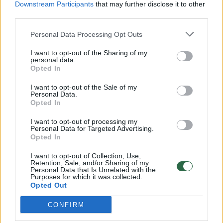
Downstream Participants
that may further disclose it to other
third parties.
00:00:57
Savaitės vidurys nusimato karštas: temperatūra kils iki
32 laipsnių šilumos
Personal Data Processing Opt Outs
Žinios
|
Orai
I want to opt-out of the Sharing of my
personal data.
Opted In
00:15:54
V. Zalužno pasisakymą laiko bandymu įsitvirtinti
I want to opt-out of the Sale of my
Personal Data.
Ukrainos politikoje: jis yra neteisus
Opted In
Laidos
|
Nauja diena
I want to opt-out of processing my
Personal Data for Targeted Advertising.
Opted In
00:00:57
Sinoptikai atsakė, kokiais orais užbaigsime darbo
I want to opt-out of Collection, Use,
savaitę: karščiai atsitrauks
Retention, Sale, and/or Sharing of my
Personal Data that Is Unrelated with the
Žinios
|
Orai
Purposes for which it was collected.
Opted Out
CONFIRM
Visi įrašai