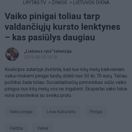
LRYTAS.TV
>
ŽINIOS
>
LIETUVOS DIENA
Vaiko pinigai toliau tarp
valdančiųjų kursto lenktynes
– kas pasiūlys daugiau
„Lietuvos ryto“ televizija
2019-08-03 14:18
Koalicijos sutartyje įtvirtinta, kad nuo kitų metų kiekvienam
vaikui mokami pinigai turėtų didėti nuo 50 iki 70 eurų. Tačiau
politikai žada toliau. Socialdarbiečių pirmininkas siūlo vaiko
pinigus nuo kitų metų vos ne trigubinti. Ekspertai sako tokie
norai prasilenkia su sveiku protu.
vaiko pinigai
Linas Kukuraitis
pinigai
valdžia
Vaikai