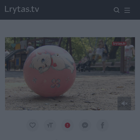
Paremkite Ukrainą