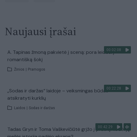
Naujausi įrašai
00:02:08
A. Tapinas žmoną pakvietė į sceną: pora leidosi į
romantišką šokį
Žinios
|
Pramogos
00:22:28
„Sodas ir daržas“ laidoje – veiksmingas būdas
atsikratyti kurklių
Laidos
|
Sodas ir daržas
00:42:29
Tadas Gryn ir Toma Vaškevičiūtė grįžo į praeitį: kodėl jų
meilės istorija padėjo ekrane?