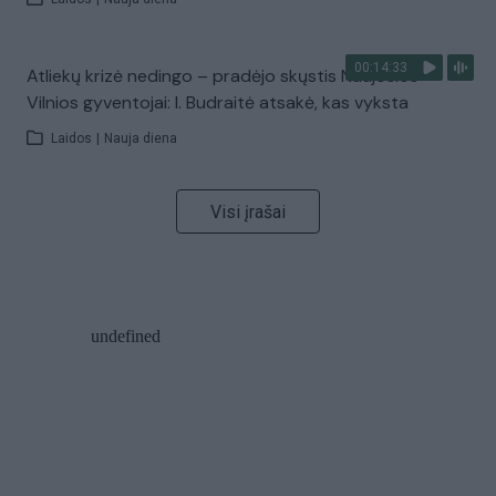
00:14:33
Atliekų krizė nedingo – pradėjo skųstis Naujosios
Vilnios gyventojai: I. Budraitė atsakė, kas vyksta
Laidos
|
Nauja diena
Visi įrašai