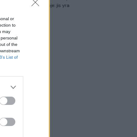
virtinti Ukrainos politikoje: jis yra
eisus
sonal or
Laidos
|
Nauja diena
ection to
ou may
 personal
out of the
 downstream
B’s List of