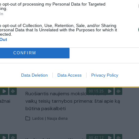
to opt-out of processing my Personal Data for Targeted
ing.
In
0:29
00:02:08
mas
Aukštaitijos pučiamųjų orkestras
3
Nyderlanduose apgynė čempionų vardą
o opt-out of Collection, Use, Retention, Sale, and/or Sharing
ersonal Data that Is Unrelated with the Purposes for which it
lected.
Žinios
|
Lietuvos diena
Out
CONFIRM
TV
Visi įrašai
Data Deletion
Data Access
Privacy Policy
00:15:25
ų
Ruošiantis naujiems mokslo metams –
ažnai
vaikų teisių tarnybos primena: štai apie ką
būtina pasikalbėti
Laidos
|
Nauja diena
00:42:12