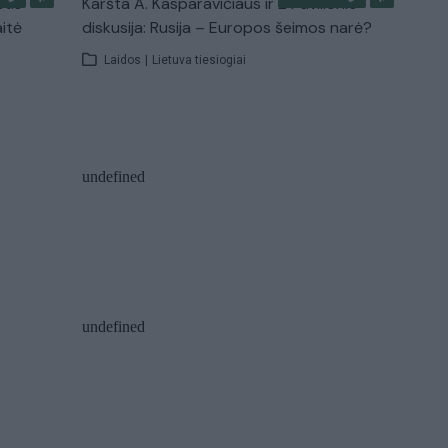
stis
Karšta A. Kasparavičiaus ir Ž Pavilionio
aitė
diskusija: Rusija – Europos šeimos narė?
Laidos
|
Lietuva tiesiogiai