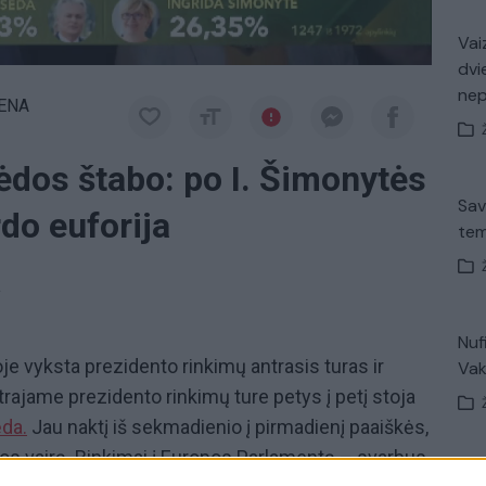
Vaiz
dvi
ne
IENA
ėdos štabo: po I. Šimonytės
Sav
do euforija
tem
a
Nuf
 vyksta prezidento rinkimų antrasis turas ir
Vak
rajame prezidento rinkimų ture petys į petį stoja
da.
Jau naktį iš sekmadienio į pirmadienį paaiškės,
uvos vairą. Rinkimai į Europos Parlamentą – svarbus
V. 