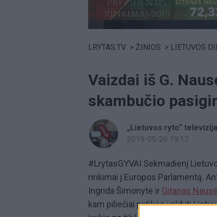
Volume
0%
LRYTAS.TV
>
ŽINIOS
>
LIETUVOS D
Vaizdai iš G. Naus
skambučio pasigir
„Lietuvos ryto“ televizij
2019-05-26 19:17
#LrytasGYVAI Sekmadienį Lietuvoje
rinkimai į Europos Parlamentą. Ant
Ingrida Šimonytė ir
Gitanas Nausė
kam piliečiai patikės valdyti Liet