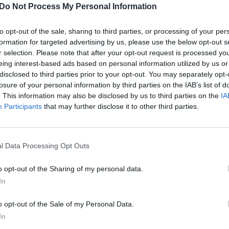
 Europos Sąjungai. Kalbama, kad šie rinkimai gali
Do Not Process My Personal Information
įsit
mentą, o kokie vėjai vyraus Europoje – padės
net
to opt-out of the sale, sharing to third parties, or processing of your per
formation for targeted advertising by us, please use the below opt-out s
r selection. Please note that after your opt-out request is processed y
Gitanas Nausėda
Rinkimai 2019
eing interest-based ads based on personal information utilized by us or
disclosed to third parties prior to your opt-out. You may separately opt-
losure of your personal information by third parties on the IAB’s list of
. This information may also be disclosed by us to third parties on the
IA
Participants
that may further disclose it to other third parties.
l Data Processing Opt Outs
Visi įrašai
o opt-out of the Sharing of my personal data.
2:40
00:03:52
mai –
Liūdna vyresnio amžiaus dirbančiųjų
In
nenori:
kasdienybė – priekabiavimas, patyčios ir
o opt-out of the Sale of my Personal Data.
užgaulūs įvardžiai
In
Žinios
|
Lietuvos diena