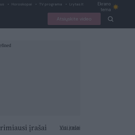
Ekrano
ius
Horoskopai
TV programa
Lrytas.lt
tema
Atsiųskite video
rimiausi įrašai
Visi įrašai