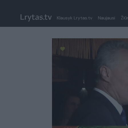
Klausyk Lrytas.tv
Naujausi
Žiū
Paremkite Ukrainą