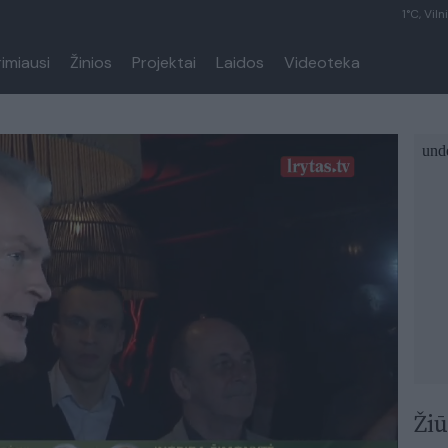
1°C, Viln
rimiausi
Žinios
Projektai
Laidos
Videoteka
Žiū