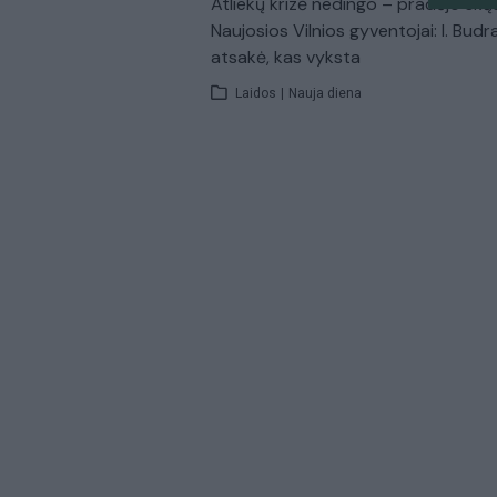
Atliekų krizė nedingo – pradėjo skų
Naujosios Vilnios gyventojai: I. Budr
atsakė, kas vyksta
Laidos
|
Nauja diena