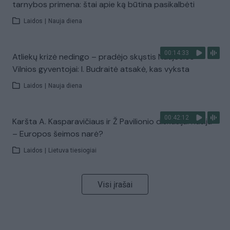
tarnybos primena: štai apie ką būtina pasikalbėti
Laidos
|
Nauja diena
00:14:33
Atliekų krizė nedingo – pradėjo skųstis Naujosios
Vilnios gyventojai: I. Budraitė atsakė, kas vyksta
Laidos
|
Nauja diena
00:42:12
Karšta A. Kasparavičiaus ir Ž Pavilionio diskusija: Rusija
– Europos šeimos narė?
Laidos
|
Lietuva tiesiogiai
Visi įrašai