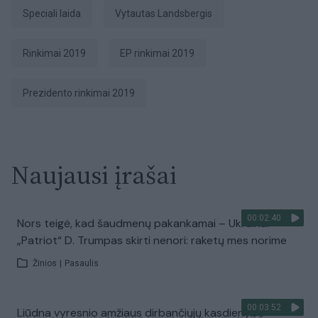
speciali laida
Vytautas Landsbergis
Rinkimai 2019
EP rinkimai 2019
Prezidento rinkimai 2019
Naujausi įrašai
00:02:40
Nors teigė, kad šaudmenų pakankamai – Ukrainai
„Patriot“ D. Trumpas skirti nenori: raketų mes norime
Žinios
|
Pasaulis
00:03:52
Liūdna vyresnio amžiaus dirbančiųjų kasdienybė –