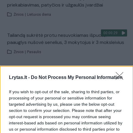
priekabiavimas, patyčios ir užgaulūs įvardžiai
Žinios
|
Lietuvos diena
00:00:29
Tailandą sukrėtė protu nesuvokiamas išpuolis:
paauglys nušovė senelius, 3 mokytojus ir 3 moksleivius
Žinios
|
Pasaulis
00:02:08
Aukštaitijos pučiamųjų orkestras Nyderlanduose
Lrytas.lt -
Do Not Process My Personal Information
apgynė čempionų vardą
Žinios
|
Lietuvos diena
If you wish to opt-out of the sale, sharing to third parties, or
processing of your personal or sensitive information for
targeted advertising by us, please use the below opt-out
Visi įrašai
section to confirm your selection. Please note that after your
opt-out request is processed you may continue seeing
interest-based ads based on personal information utilized by
us or personal information disclosed to third parties prior to