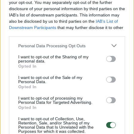
Žiūrimiausi įrašai
your opt-out. You may separately opt-out of the further
disclosure of your personal information by third parties on the
IAB’s list of downstream participants. This information may
also be disclosed by us to third parties on the
IAB’s List of
00:00:30
Vaizdai iš tragiškos avarijos Vilniaus r.: dviejų moterų ir
Downstream Participants
that may further disclose it to other
vaiko gyvybių išgelbėti nepavyko
third parties.
Žinios
|
Lietuvos diena
Personal Data Processing Opt Outs
I want to opt-out of the Sharing of my
personal data.
00:00:57
Savaitės vidurys nusimato karštas: temperatūra kils iki
Opted In
32 laipsnių šilumos
I want to opt-out of the Sale of my
Žinios
|
Orai
Personal Data.
Opted In
I want to opt-out of processing my
00:00:59
Nufilmavo, kaip patvino Vilniaus Vakarinis aplinkkelis:
Personal Data for Targeted Advertising.
Opted In
vaizdas pribloškia
Žinios
|
Lietuvos diena
I want to opt-out of Collection, Use,
Retention, Sale, and/or Sharing of my
Personal Data that Is Unrelated with the
Purposes for which it was collected.