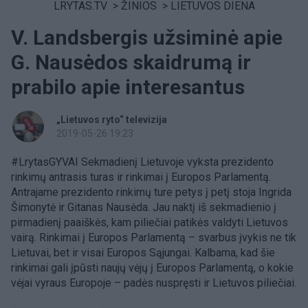
LRYTAS.TV
>
ŽINIOS
>
LIETUVOS DIENA
V. Landsbergis užsiminė apie
G. Nausėdos skaidrumą ir
prabilo apie interesantus
„Lietuvos ryto“ televizija
2019-05-26 19:23
#LrytasGYVAI Sekmadienį Lietuvoje vyksta prezidento
rinkimų antrasis turas ir rinkimai į Europos Parlamentą.
Antrajame prezidento rinkimų ture petys į petį stoja Ingrida
Šimonytė ir Gitanas Nausėda. Jau naktį iš sekmadienio į
pirmadienį paaiškės, kam piliečiai patikės valdyti Lietuvos
vairą. Rinkimai į Europos Parlamentą – svarbus įvykis ne tik
Lietuvai, bet ir visai Europos Sąjungai. Kalbama, kad šie
rinkimai gali įpūsti naujų vėjų į Europos Parlamentą, o kokie
vėjai vyraus Europoje – padės nuspręsti ir Lietuvos piliečiai.