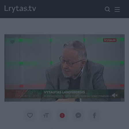
Paremkite Ukrainą