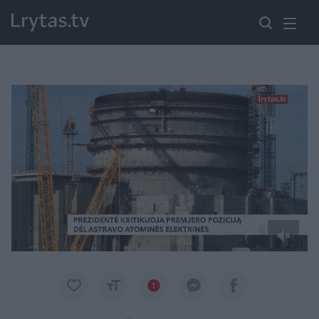
Paremkite Ukrainą