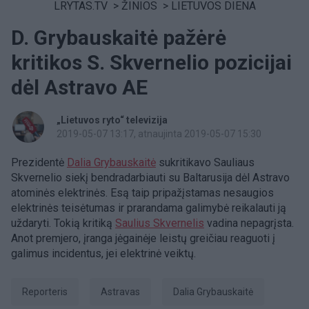
LRYTAS.TV
>
ŽINIOS
>
LIETUVOS DIENA
D. Grybauskaitė pažėrė
kritikos S. Skvernelio pozicijai
dėl Astravo AE
„Lietuvos ryto“ televizija
2019-05-07 13:17
, atnaujinta 2019-05-07 15:30
Prezidentė
Dalia Grybauskaitė
sukritikavo Sauliaus
Skvernelio siekį bendradarbiauti su Baltarusija dėl Astravo
atominės elektrinės. Esą taip pripažįstamas nesaugios
elektrinės teisėtumas ir prarandama galimybė reikalauti ją
uždaryti. Tokią kritiką
Saulius Skvernelis
vadina nepagrįsta.
Anot premjero, įranga jėgainėje leistų greičiau reaguoti į
galimus incidentus, jei elektrinė veiktų.
Reporteris
Astravas
Dalia Grybauskaitė