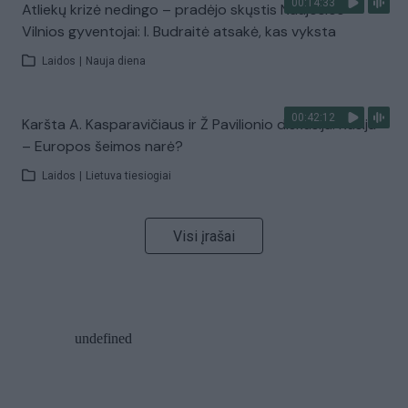
00:14:33
Atliekų krizė nedingo – pradėjo skųstis Naujosios
Vilnios gyventojai: I. Budraitė atsakė, kas vyksta
Laidos
|
Nauja diena
00:42:12
Karšta A. Kasparavičiaus ir Ž Pavilionio diskusija: Rusija
– Europos šeimos narė?
Laidos
|
Lietuva tiesiogiai
Visi įrašai