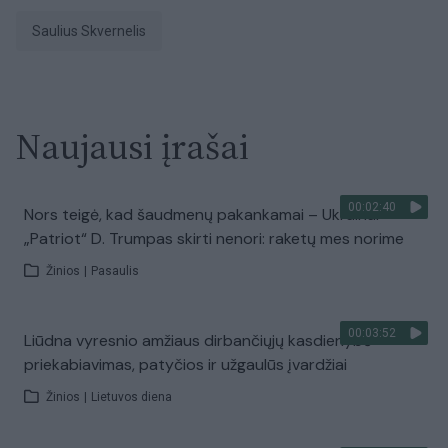
Saulius Skvernelis
Naujausi įrašai
00:02:40
Nors teigė, kad šaudmenų pakankamai – Ukrainai
„Patriot“ D. Trumpas skirti nenori: raketų mes norime
Žinios
|
Pasaulis
00:03:52
Liūdna vyresnio amžiaus dirbančiųjų kasdienybė –
priekabiavimas, patyčios ir užgaulūs įvardžiai
Žinios
|
Lietuvos diena