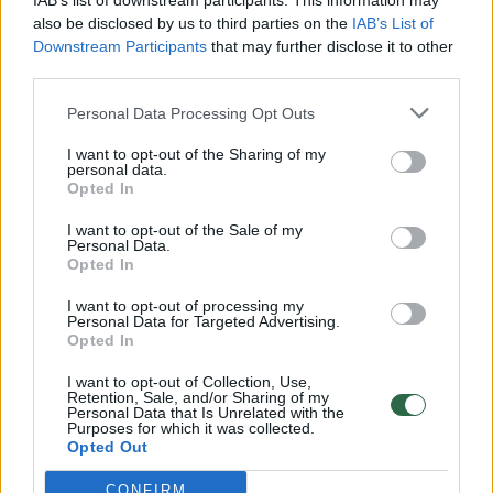
IAB’s list of downstream participants. This information may
vaiko gyvybių išgelbėti nepavyko
also be disclosed by us to third parties on the
IAB’s List of
Downstream Participants
that may further disclose it to other
Žinios
|
Lietuvos diena
third parties.
Personal Data Processing Opt Outs
00:00:57
Savaitės vidurys nusimato karštas: temperatūra kils iki
32 laipsnių šilumos
I want to opt-out of the Sharing of my
personal data.
Žinios
|
Orai
Opted In
I want to opt-out of the Sale of my
Personal Data.
00:00:59
Nufilmavo, kaip patvino Vilniaus Vakarinis aplinkkelis:
Opted In
vaizdas pribloškia
I want to opt-out of processing my
Personal Data for Targeted Advertising.
Žinios
|
Lietuvos diena
Opted In
I want to opt-out of Collection, Use,
00:15:54
Retention, Sale, and/or Sharing of my
V. Zalužno pasisakymą laiko bandymu įsitvirtinti
Personal Data that Is Unrelated with the
Ukrainos politikoje: jis yra neteisus
Purposes for which it was collected.
Opted Out
Laidos
|
Nauja diena
CONFIRM