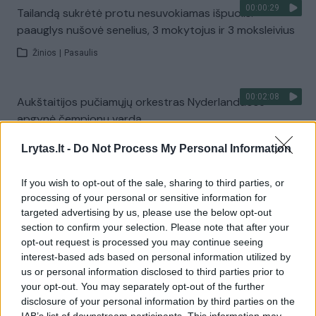
00:00:29
Tailandą sukrėtė protu nesuvokiamas išpuolis:
paauglys nušovė senelius, 3 mokytojus ir 3 moksleivius
Žinios
|
Pasaulis
00:02:08
Aukštaitijos pučiamųjų orkestras Nyderlanduose
apgynė čempionų vardą
Žinios
|
Lietuvos diena
Lrytas.lt -
Do Not Process My Personal Information
If you wish to opt-out of the sale, sharing to third parties, or
Visi įrašai
processing of your personal or sensitive information for
targeted advertising by us, please use the below opt-out
section to confirm your selection. Please note that after your
opt-out request is processed you may continue seeing
Žiūrimiausi įrašai
interest-based ads based on personal information utilized by
us or personal information disclosed to third parties prior to
your opt-out. You may separately opt-out of the further
disclosure of your personal information by third parties on the
00:00:30
Vaizdai iš tragiškos avarijos Vilniaus r.: dviejų moterų ir