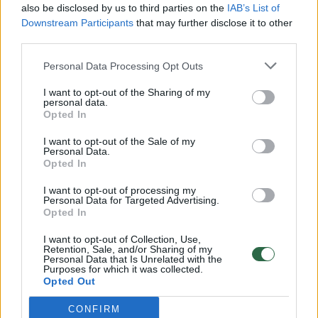
also be disclosed by us to third parties on the
IAB’s List of
Žinios
|
Lietuvos diena
Downstream Participants
that may further disclose it to other
third parties.
00:00:30
Vaizdai iš tragiškos avarijos Vilniaus r.: dviejų moterų ir
Personal Data Processing Opt Outs
vaiko gyvybių išgelbėti nepavyko
I want to opt-out of the Sharing of my
personal data.
Žinios
|
Lietuvos diena
Opted In
I want to opt-out of the Sale of my
00:00:59
Personal Data.
Nufilmavo, kaip patvino Vilniaus Vakarinis aplinkkelis:
Opted In
vaizdas pribloškia
I want to opt-out of processing my
Žinios
|
Lietuvos diena
Personal Data for Targeted Advertising.
Opted In
I want to opt-out of Collection, Use,
00:02:01
„Pagarba pirmajai premjerei“: pasidalijo jautriais
Retention, Sale, and/or Sharing of my
Personal Data that Is Unrelated with the
prisiminimais apie Kazimierą Prunskienę
Purposes for which it was collected.
Opted Out
Žinios
|
Lietuvos diena
CONFIRM