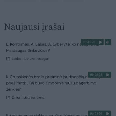
Naujausi įrašai
00:41:28
L. Kontrimas, A. Lašas, A. Lyberytė: ko nesupranta
Mindaugas Sinkevičius?
Laidos
|
Lietuva tiesiogiai
00:05:25
K. Prunskienės brolis prisiminė jaudinančią akimirką
prieš mirtį: „Tai buvo simbolinis mūsų pagerbimo
ženklas“
Žinios
|
Lietuvos diena
00:03:01
Kazachstanas siekia sugrąžinti Kaspijos tigrą į Centrinę