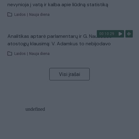
nevynioja į vatą ir kalba apie liūdną statistiką
Laidos
|
Nauja diena
00:10:29
Analitikas aptarė parlamentarų ir G. Nausėdos
atostogų klausimą: V. Adamkus to nebijodavo
Laidos
|
Nauja diena
Visi įrašai