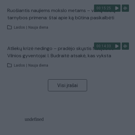
00:15:25
Ruošiantis naujiems mokslo metams – vaikų teisių
tarnybos primena: štai apie ką būtina pasikalbėti
Laidos
|
Nauja diena
00:14:33
Atliekų krizė nedingo – pradėjo skųstis Naujosios
Vilnios gyventojai: I. Budraitė atsakė, kas vyksta
Laidos
|
Nauja diena
Visi įrašai