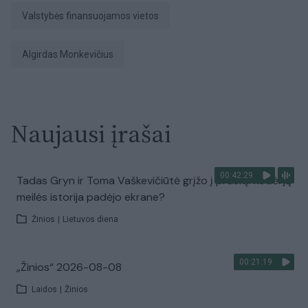
valstybės finansuojamos vietos
Algirdas Monkevičius
Naujausi įrašai
00:42:29
Tadas Gryn ir Toma Vaškevičiūtė grįžo į praeitį: kodėl jų
meilės istorija padėjo ekrane?
Žinios
|
Lietuvos diena
00:21:19
„Žinios“ 2026-08-08
Laidos
|
Žinios