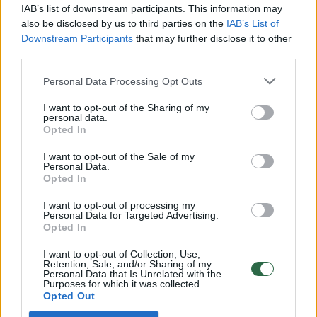
00:00:30
Vaizdai iš tragiškos avarijos Vilniaus r.: dviejų moterų ir
IAB’s list of downstream participants. This information may
vaiko gyvybių išgelbėti nepavyko
also be disclosed by us to third parties on the
IAB’s List of
Downstream Participants
that may further disclose it to other
Žinios
|
Lietuvos diena
third parties.
Personal Data Processing Opt Outs
00:00:57
Savaitės vidurys nusimato karštas: temperatūra kils iki
I want to opt-out of the Sharing of my
32 laipsnių šilumos
personal data.
Opted In
Žinios
|
Orai
I want to opt-out of the Sale of my
Personal Data.
Opted In
00:15:54
V. Zalužno pasisakymą laiko bandymu įsitvirtinti
Ukrainos politikoje: jis yra neteisus
I want to opt-out of processing my
Personal Data for Targeted Advertising.
Laidos
|
Nauja diena
Opted In
I want to opt-out of Collection, Use,
Retention, Sale, and/or Sharing of my
00:00:59
Nufilmavo, kaip patvino Vilniaus Vakarinis aplinkkelis:
Personal Data that Is Unrelated with the
Purposes for which it was collected.
vaizdas pribloškia
Opted Out
Žinios
|
Lietuvos diena