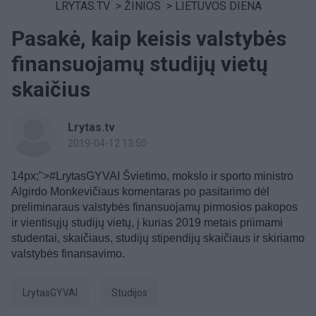
LRYTAS.TV
>
ŽINIOS
>
LIETUVOS DIENA
Pasakė, kaip keisis valstybės
finansuojamų studijų vietų
skaičius
Lrytas.tv
2019-04-12 13:50
14px;">#LrytasGYVAI Švietimo, mokslo ir sporto ministro
Algirdo Monkevičiaus komentaras po pasitarimo dėl
preliminaraus valstybės finansuojamų pirmosios pakopos
ir vientisųjų studijų vietų, į kurias 2019 metais priimami
studentai, skaičiaus, studijų stipendijų skaičiaus ir skiriamo
valstybės finansavimo.
LrytasGYVAI
Studijos