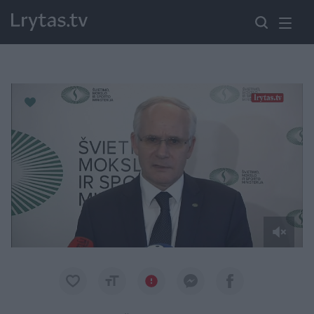
Paremkite Ukrainą