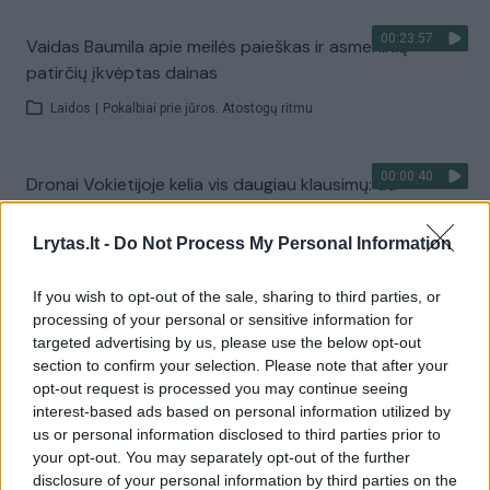
00:23:57
Vaidas Baumila apie meilės paieškas ir asmeninių
patirčių įkvėptas dainas
Laidos
|
Pokalbiai prie jūros. Atostogų ritmu
00:00:40
Dronai Vokietijoje kelia vis daugiau klausimų: du
pastebėti virš karinės bazės
Lrytas.lt -
Do Not Process My Personal Information
Žinios
|
Pasaulis
If you wish to opt-out of the sale, sharing to third parties, or
Visi įrašai
processing of your personal or sensitive information for
targeted advertising by us, please use the below opt-out
section to confirm your selection. Please note that after your
opt-out request is processed you may continue seeing
Žiūrimiausi įrašai
interest-based ads based on personal information utilized by
us or personal information disclosed to third parties prior to
your opt-out. You may separately opt-out of the further
disclosure of your personal information by third parties on the