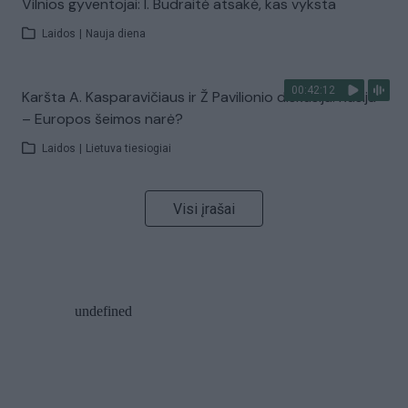
Vilnios gyventojai: I. Budraitė atsakė, kas vyksta
Laidos
|
Nauja diena
00:42:12
Karšta A. Kasparavičiaus ir Ž Pavilionio diskusija: Rusija
– Europos šeimos narė?
Laidos
|
Lietuva tiesiogiai
Visi įrašai