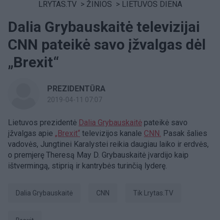
LRYTAS.TV
>
ŽINIOS
>
LIETUVOS DIENA
Dalia Grybauskaitė televizijai
CNN pateikė savo įžvalgas dėl
„Brexit“
PREZIDENTŪRA
2019-04-11 07:07
Lietuvos prezidentė
Dalia Grybauskaitė
pateikė savo
įžvalgas apie
„Brexit“
televizijos kanale
CNN.
Pasak šalies
vadovės, Jungtinei Karalystei reikia daugiau laiko ir erdvės,
o premjerę Theresą May D. Grybauskaitė įvardijo kaip
ištvermingą, stiprią ir kantrybės turinčią lyderę.
Dalia Grybauskaitė
CNN
tik Lrytas.TV