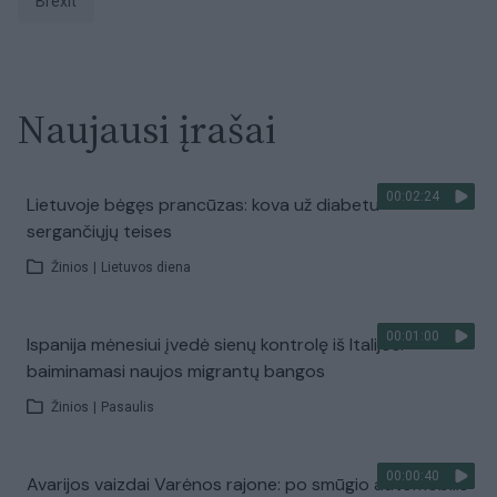
Brexit
Naujausi įrašai
00:02:24
Lietuvoje bėgęs prancūzas: kova už diabetu
sergančiųjų teises
Žinios
|
Lietuvos diena
00:01:00
Ispanija mėnesiui įvedė sienų kontrolę iš Italijos:
baiminamasi naujos migrantų bangos
Žinios
|
Pasaulis
00:00:40
Avarijos vaizdai Varėnos rajone: po smūgio automobilis