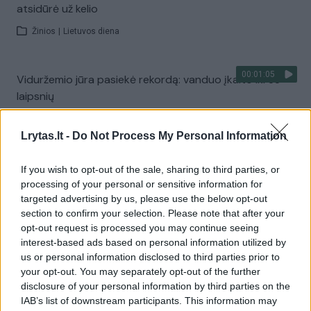
atsidūrė už kelio
Žinios
|
Lietuvos diena
00:01:05
Viduržemio jūra pasiekė rekordą: vanduo įkaito iki 33
laipsnių
Žinios
|
Pasaulis
Lrytas.lt -
Do Not Process My Personal Information
Visi įrašai
If you wish to opt-out of the sale, sharing to third parties, or
processing of your personal or sensitive information for
targeted advertising by us, please use the below opt-out
section to confirm your selection. Please note that after your
Žiūrimiausi įrašai
opt-out request is processed you may continue seeing
interest-based ads based on personal information utilized by
us or personal information disclosed to third parties prior to
your opt-out. You may separately opt-out of the further
00:00:30
Vaizdai iš tragiškos avarijos Vilniaus r.: dviejų moterų ir
disclosure of your personal information by third parties on the
vaiko gyvybių išgelbėti nepavyko
IAB’s list of downstream participants. This information may