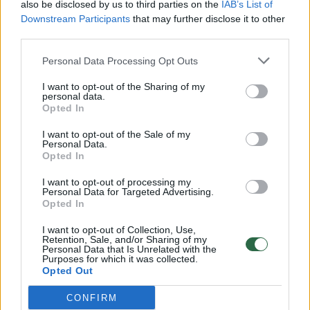
also be disclosed by us to third parties on the
IAB’s List of
Žinios
|
Lietuvos diena
Downstream Participants
that may further disclose it to other
third parties.
00:00:57
Savaitės vidurys nusimato karštas: temperatūra kils iki
Personal Data Processing Opt Outs
32 laipsnių šilumos
I want to opt-out of the Sharing of my
personal data.
Žinios
|
Orai
Opted In
I want to opt-out of the Sale of my
00:15:54
V. Zalužno pasisakymą laiko bandymu įsitvirtinti
Personal Data.
Opted In
Ukrainos politikoje: jis yra neteisus
I want to opt-out of processing my
Laidos
|
Nauja diena
Personal Data for Targeted Advertising.
Opted In
00:00:59
Nufilmavo, kaip patvino Vilniaus Vakarinis aplinkkelis:
I want to opt-out of Collection, Use,
Retention, Sale, and/or Sharing of my
vaizdas pribloškia
Personal Data that Is Unrelated with the
Purposes for which it was collected.
Opted Out
Žinios
|
Lietuvos diena
CONFIRM