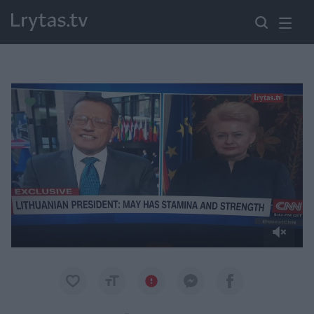
Paremkite Ukrainą