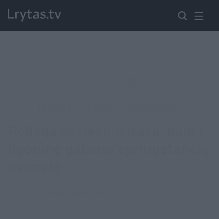
LRYTAS.TV
>
ŽINIOS
>
LIETUVOS DIENA
Policija paviešino įrašą, kaip į
ligoninę gabeno springstančią
dvimetę
Telšių apskr. VPK
2019-03-17 11:23