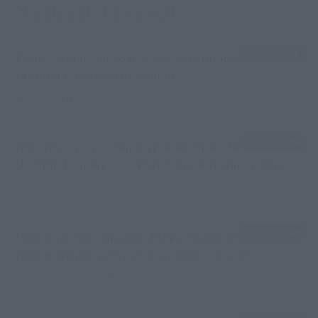
Naujausi įrašai
00:21:56
Kai neveikia technologijos: kaip orientuotis, judėti ir
priimti sprendimus krizės metu?
Laidos
|
Išlikti rytojui
00:02:40
Nors teigė, kad šaudmenų pakankamai – Ukrainai
„Patriot“ D. Trumpas skirti nenori: raketų mes norime
Žinios
|
Pasaulis
00:03:52
Liūdna vyresnio amžiaus dirbančiųjų kasdienybė –
priekabiavimas, patyčios ir užgaulūs įvardžiai
Žinios
|
Lietuvos diena