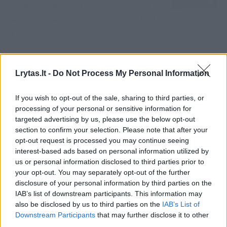
00:00:29
Tailandą sukrėtė protu nesuvokiamas išpuolis:
paauglys nušovė senelius, 3 mokytojus ir 3 moksleivius
Žinios
|
Pasaulis
Visi įrašai
Lrytas.lt -
Do Not Process My Personal Information
If you wish to opt-out of the sale, sharing to third parties, or
processing of your personal or sensitive information for
Žiūrimiausi įrašai
targeted advertising by us, please use the below opt-out
section to confirm your selection. Please note that after your
opt-out request is processed you may continue seeing
00:00:30
interest-based ads based on personal information utilized by
Vaizdai iš tragiškos avarijos Vilniaus r.: dviejų moterų ir
us or personal information disclosed to third parties prior to
vaiko gyvybių išgelbėti nepavyko
your opt-out. You may separately opt-out of the further
Žinios
|
Lietuvos diena
disclosure of your personal information by third parties on the
IAB’s list of downstream participants. This information may
also be disclosed by us to third parties on the
IAB’s List of
00:00:57
Downstream Participants
that may further disclose it to other
Savaitės vidurys nusimato karštas: temperatūra kils iki
third parties.