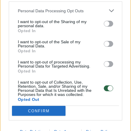
32 laipsnių šilumos
Personal Data Processing Opt Outs
Žinios
|
Orai
I want to opt-out of the Sharing of my
Ši medžiaga yra skirta vyresniems nei 18 metų
personal data.
00:15:54
skaitytojams.
V. Zalužno pasisakymą laiko bandymu įsitvirtinti
Opted In
Ukrainos politikoje: jis yra neteisus
Ar jums jau yra 18 metų?
I want to opt-out of the Sale of my
Personal Data.
Laidos
|
Nauja diena
Opted In
I want to opt-out of processing my
Personal Data for Targeted Advertising.
00:00:59
Nufilmavo, kaip patvino Vilniaus Vakarinis aplinkkelis:
Taip
Ne
Opted In
vaizdas pribloškia
I want to opt-out of Collection, Use,
Žinios
|
Lietuvos diena
Retention, Sale, and/or Sharing of my
Personal Data that Is Unrelated with the
Purposes for which it was collected.
Opted Out
Visi įrašai
CONFIRM