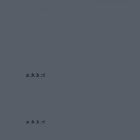
Karšta A. Kasparavičiaus ir Ž Pavilionio diskusija: Rusija
– Europos šeimos narė?
Laidos
|
Lietuva tiesiogiai
Visi įrašai