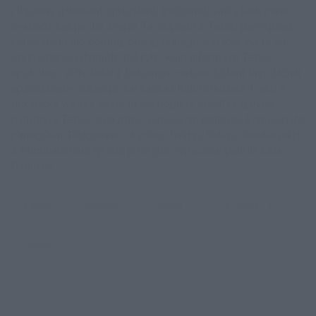
Į ligoninę gabenant sprigstantį mažametį vaiką kiekviena
sekundė tampa itin svarbi. Tai suprato ir Telšių pareigūnai,
kai šeštadienio popietę prie jų pribėgo sutrikęs vyras su
sprinsgtančia dvimete dukryte. Kaip informavo Telšių
apskrities VPK, laiku ir tinkamoje vietoje. Būtent taip dažnai
apibūdiname situaciją, kai kažkas mums nutinka. Laiku ir
tinkamoje vietoje šeštadienio popietę atsidūrė gatvėje
patruliavę Telšių apskrities vyriausiojo policijos komisariato
pareigūnai: Reagavimo skyriaus tyrėjas Rokas Jokubauskis
ir Kriminalistinių tyrimų poskyrio vyriausioji patrulė Lina
Dainienė.
Vaikai
Springti
Policija
tik Lrytas.TV
Telšiai