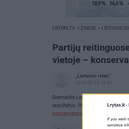
Volume
0%
LRYTAS.TV
>
ŽINIOS
>
LIETUVOS D
Partijų reitinguos
vietoje – konserva
„Lietuvos rytas“
2019-02-23 16:41
Dienraštis Lietuvos rytas skelbi
rezultatus. Ryškių pokyčių yra ir p
Lrytas.lt -
konservatoriai.
Per mėnesį jų popu
If you wish 
sensitive in