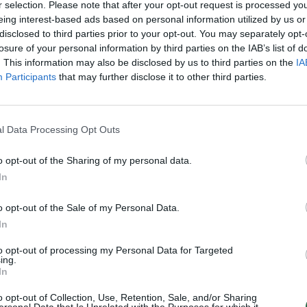
sa
Vilmorus
Konservatoriai
r selection. Please note that after your opt-out request is processed y
K. 
eing interest-based ads based on personal information utilized by us or
jau
disclosed to third parties prior to your opt-out. You may separately opt-
buv
losure of your personal information by third parties on the IAB’s list of
žen
. This information may also be disclosed by us to third parties on the
IA
Participants
that may further disclose it to other third parties.
Visi įrašai
00:21:19
žo į
„Žinios“ 2026-08-08
l Data Processing Opt Outs
jo
Laidos
|
Žinios
o opt-out of the Sharing of my personal data.
In
o opt-out of the Sale of my Personal Data.
In
3:57
00:00:40
 ir
Dronai Vokietijoje kelia vis daugiau
klausimų: du pastebėti virš karinės bazės
to opt-out of processing my Personal Data for Targeted
ing.
u
Žinios
|
Pasaulis
In
o opt-out of Collection, Use, Retention, Sale, and/or Sharing
ersonal Data that Is Unrelated with the Purposes for which it