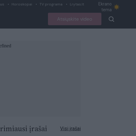
Ekrano
ius
Horoskopai
TV programa
Lrytas.lt
tema
Atsiųskite video
rimiausi įrašai
Visi įrašai