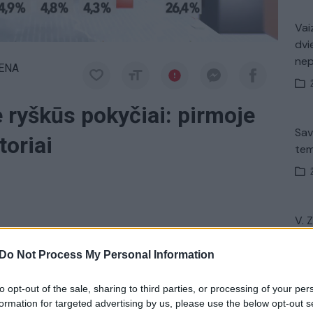
Vaiz
dvi
ne
IENA
e ryškūs pokyčiai: pirmoje
Sav
toriai
tem
V. 
a naujausios bendvovės
Vilmorus
apklausos
įsit
net
atijų reitinguose. Į pirmą vietą vėl šovė
Do Not Process My Personal Information
liarumas išaugo daugiau kaip 4-iais punktais.
to opt-out of the sale, sharing to third parties, or processing of your per
formation for targeted advertising by us, please use the below opt-out s