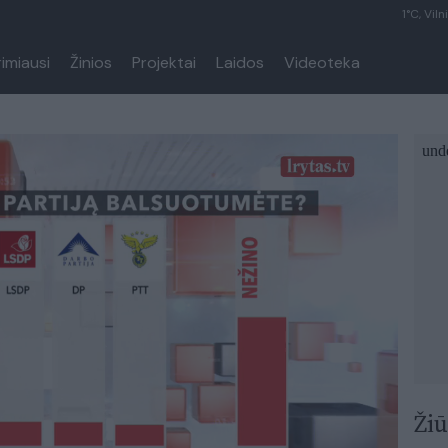
1°C, Viln
rimiausi
Žinios
Projektai
Laidos
Videoteka
Žiū