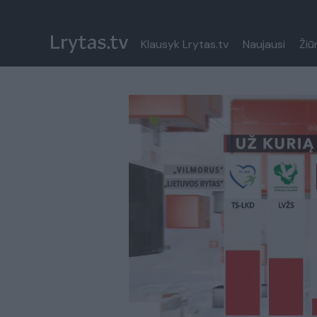
Klausyk Lrytas.tv
Naujausi
Žiū
Paremkite Ukrainą