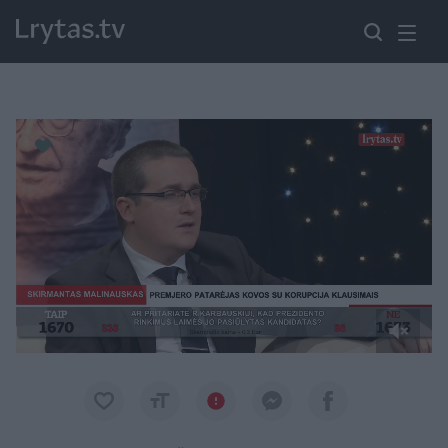
Paremkite Ukrainą