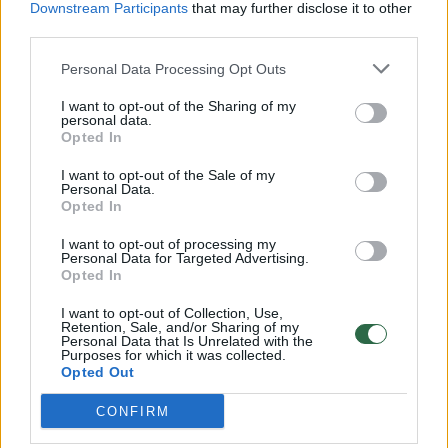
Downstream Participants
that may further disclose it to other
third parties.
00:00:57
Savaitės vidurys nusimato karštas: temperatūra kils iki
32 laipsnių šilumos
Personal Data Processing Opt Outs
Žinios
|
Orai
I want to opt-out of the Sharing of my
personal data.
Opted In
00:15:54
V. Zalužno pasisakymą laiko bandymu įsitvirtinti
I want to opt-out of the Sale of my
Personal Data.
Ukrainos politikoje: jis yra neteisus
Opted In
Laidos
|
Nauja diena
I want to opt-out of processing my
Personal Data for Targeted Advertising.
Opted In
00:00:57
Sinoptikai atsakė, kokiais orais užbaigsime darbo
I want to opt-out of Collection, Use,
savaitę: karščiai atsitrauks
Retention, Sale, and/or Sharing of my
Personal Data that Is Unrelated with the
Žinios
|
Orai
Purposes for which it was collected.
Opted Out
CONFIRM
Visi įrašai