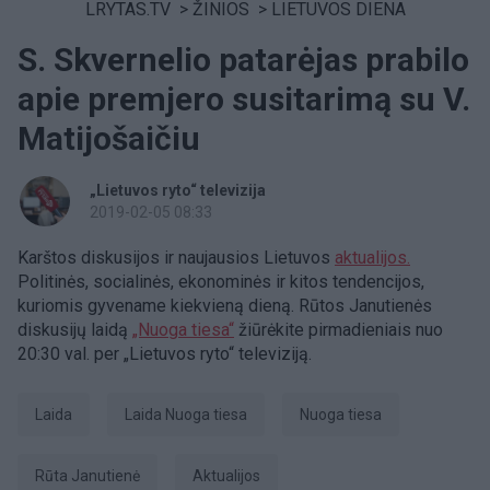
LRYTAS.TV
>
ŽINIOS
>
LIETUVOS DIENA
S. Skvernelio patarėjas prabilo
apie premjero susitarimą su V.
Matijošaičiu
„Lietuvos ryto“ televizija
2019-02-05 08:33
Karštos diskusijos ir naujausios Lietuvos
aktualijos.
Politinės, socialinės, ekonominės ir kitos tendencijos,
kuriomis gyvename kiekvieną dieną. Rūtos Janutienės
diskusijų laidą
„Nuoga tiesa“
žiūrėkite pirmadieniais nuo
20:30 val. per „Lietuvos ryto“ televiziją.
laida
laida Nuoga tiesa
Nuoga tiesa
Rūta Janutienė
aktualijos