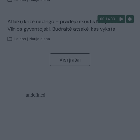
00:14:33
Atliekų krizė nedingo – pradėjo skųstis Naujosios
Vilnios gyventojai: I. Budraitė atsakė, kas vyksta
Laidos
|
Nauja diena
Visi įrašai