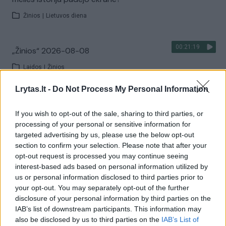
Žinios
|
Lietuvos diena
00:21:19
„Žinios“ 2026-08-08
Laidos
|
Žinios
Lrytas.lt -
Do Not Process My Personal Information
Visi įrašai
If you wish to opt-out of the sale, sharing to third parties, or
processing of your personal or sensitive information for
targeted advertising by us, please use the below opt-out
Žiūrimiausi įrašai
section to confirm your selection. Please note that after your
opt-out request is processed you may continue seeing
interest-based ads based on personal information utilized by
us or personal information disclosed to third parties prior to
00:00:30
Vaizdai iš tragiškos avarijos Vilniaus r.: dviejų moterų ir
your opt-out. You may separately opt-out of the further
vaiko gyvybių išgelbėti nepavyko
disclosure of your personal information by third parties on the
IAB’s list of downstream participants. This information may
Žinios
|
Lietuvos diena
also be disclosed by us to third parties on the
IAB’s List of