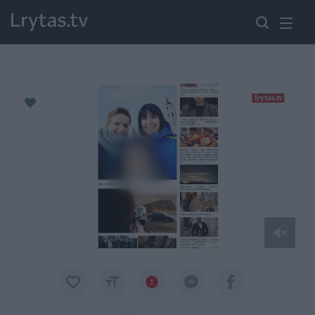
Paremkite Ukrainą