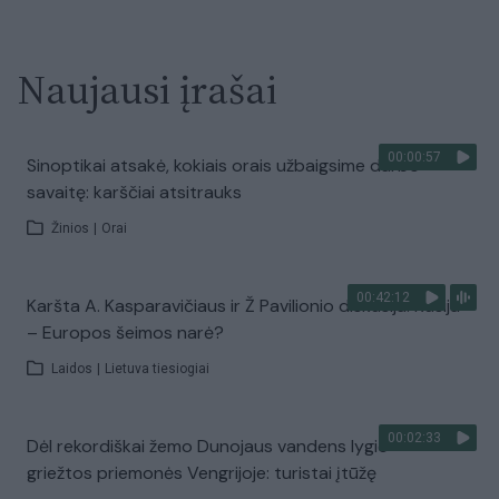
Naujausi įrašai
00:00:57
Sinoptikai atsakė, kokiais orais užbaigsime darbo
savaitę: karščiai atsitrauks
Žinios
|
Orai
00:42:12
Karšta A. Kasparavičiaus ir Ž Pavilionio diskusija: Rusija
– Europos šeimos narė?
Laidos
|
Lietuva tiesiogiai
00:02:33
Dėl rekordiškai žemo Dunojaus vandens lygio –
griežtos priemonės Vengrijoje: turistai įtūžę