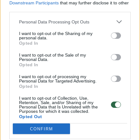
Downstream Participants
that may further disclose it to other
third parties.
00:00:57
Savaitės vidurys nusimato karštas: temperatūra kils iki
32 laipsnių šilumos
Personal Data Processing Opt Outs
Žinios
|
Orai
I want to opt-out of the Sharing of my
personal data.
Opted In
00:00:59
Nufilmavo, kaip patvino Vilniaus Vakarinis aplinkkelis:
I want to opt-out of the Sale of my
Personal Data.
vaizdas pribloškia
Opted In
Žinios
|
Lietuvos diena
I want to opt-out of processing my
Personal Data for Targeted Advertising.
Opted In
00:00:55
Avarija Vilniuje: į stotelę įsirėžęs automobilis sužalojo
I want to opt-out of Collection, Use,
dvi moteris
Retention, Sale, and/or Sharing of my
Personal Data that Is Unrelated with the
Žinios
Purposes for which it was collected.
|
Lietuvos diena
Opted Out
CONFIRM
Visi įrašai