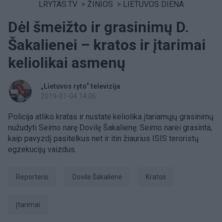
LRYTAS.TV
>
ŽINIOS
>
LIETUVOS DIENA
Dėl šmeižto ir grasinimų D.
Šakalienei – kratos ir įtarimai
keliolikai asmenų
„Lietuvos ryto“ televizija
2019-01-04 14:06
Policija atliko kratas ir nustatė keliolika įtariamųjų grasinimų
nužudyti Seimo narę Dovilę Šakalienę. Seimo narei grasinta,
kaip pavyzdį pasitelkus net ir itin žiaurius ISIS teroristų
egzekucijų vaizdus.
Reporteris
Dovilė Šakalienė
kratos
įtarimai