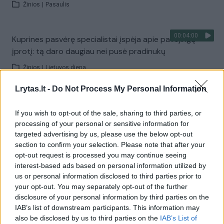
Žinios
|
Pasaulis
00:04:00
Kuprines pasvėrę specialistai įspėja apie pavojingą
įprotį: tą daro daugiau nei pusė pradinukų
Žinios
|
Lietuvos diena
Lrytas.lt -
Do Not Process My Personal Information
Visi įrašai
If you wish to opt-out of the sale, sharing to third parties, or
processing of your personal or sensitive information for
targeted advertising by us, please use the below opt-out
Žiūrimiausi įrašai
section to confirm your selection. Please note that after your
opt-out request is processed you may continue seeing
interest-based ads based on personal information utilized by
us or personal information disclosed to third parties prior to
00:00:30
Vaizdai iš tragiškos avarijos Vilniaus r.: dviejų moterų ir
your opt-out. You may separately opt-out of the further
vaiko gyvybių išgelbėti nepavyko
disclosure of your personal information by third parties on the
IAB’s list of downstream participants. This information may
Žinios
|
Lietuvos diena
also be disclosed by us to third parties on the
IAB’s List of