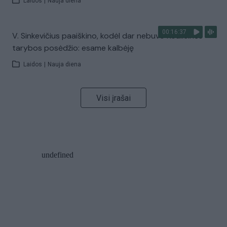
Laidos
|
Nauja diena
00:16:37
V. Sinkevičius paaiškino, kodėl dar nebuvo Koalicinės
tarybos posėdžio: esame kalbėję
Laidos
|
Nauja diena
Visi įrašai