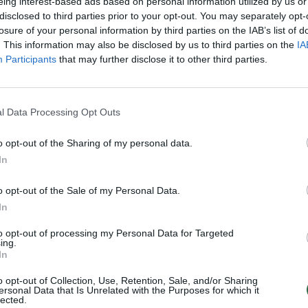
eing interest-based ads based on personal information utilized by us or
Nuf
disclosed to third parties prior to your opt-out. You may separately opt-
Vak
losure of your personal information by third parties on the IAB’s list of
. This information may also be disclosed by us to third parties on the
IA
Participants
that may further disclose it to other third parties.
Visi įrašai
1:19
00:23:57
Vaidas Baumila apie meilės paieškas ir
l Data Processing Opt Outs
asmeninių patirčių įkvėptas dainas
o opt-out of the Sharing of my personal data.
Laidos
|
Pokalbiai prie jūros. Atostogų ritmu
In
o opt-out of the Sale of my Personal Data.
0:40
00:03:38
Vilniaus savivaldybė atsisako rusų kalbos
In
 bazės
paslaugų: pokyčiai laukia ir mokyklose
to opt-out of processing my Personal Data for Targeted
Žinios
|
Lietuvos diena
ing.
In
o opt-out of Collection, Use, Retention, Sale, and/or Sharing
TV
ersonal Data that Is Unrelated with the Purposes for which it
lected.
Visi įrašai