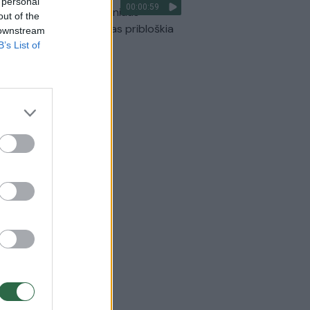
 personal
00:00:59
ilmavo, kaip patvino Vilniaus
out of the
arinis aplinkkelis: vaizdas pribloškia
 downstream
B’s List of
Žinios
|
Lietuvos diena