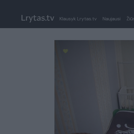
Klausyk Lrytas.tv
Naujausi
Žiū
Paremkite Ukrainą