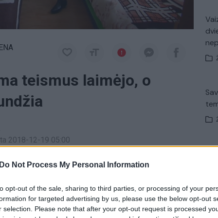
Vaiz
dvi
ne
IENA
a teismus laimėjo, o
Sav
undžia
tem
a
inta 2018-12-19 05:00
V. 
ą antradienį nuo 21:00 val. per „Lietuvos ryto“
įsit
Do Not Process My Personal Information
net
to opt-out of the sale, sharing to third parties, or processing of your per
formation for targeted advertising by us, please use the below opt-out s
iotai
Rūta Janutienė
tik Lrytas.TV
r selection. Please note that after your opt-out request is processed y