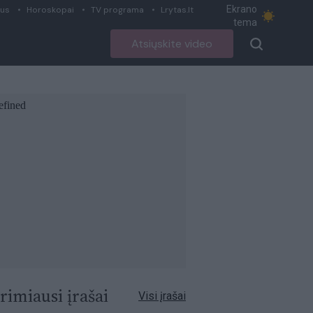
Ekrano
ius
Horoskopai
TV programa
Lrytas.lt
tema
Atsiųskite video
rimiausi įrašai
Visi įrašai