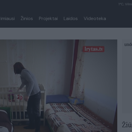
1°C, Viln
rimiausi
Žinios
Projektai
Laidos
Videoteka
Žiū