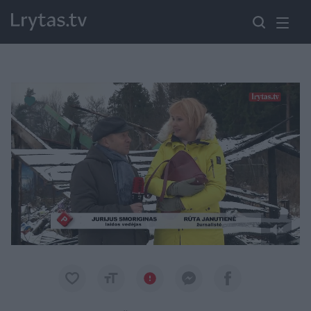
Paremkite Ukrainą