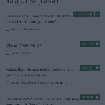
Naujausi įrašai
00:42:29
Tadas Gryn ir Toma Vaškevičiūtė grįžo į praeitį: kodėl jų
meilės istorija padėjo ekrane?
Žinios
|
Lietuvos diena
00:21:19
„Žinios“ 2026-08-08
Laidos
|
Žinios
00:23:57
Vaidas Baumila apie meilės paieškas ir asmeninių
patirčių įkvėptas dainas
Laidos
|
Pokalbiai prie jūros. Atostogų ritmu
00:00:40
Dronai Vokietijoje kelia vis daugiau klausimų: du
pastebėti virš karinės bazės