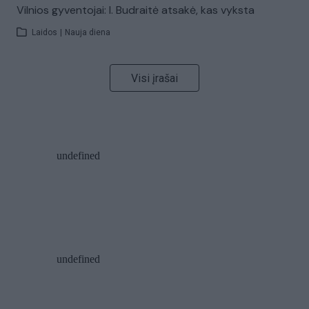
Vilnios gyventojai: I. Budraitė atsakė, kas vyksta
Laidos
|
Nauja diena
Visi įrašai