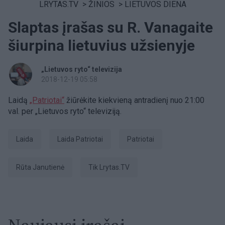
LRYTAS.TV
>
ŽINIOS
>
LIETUVOS DIENA
Slaptas įrašas su R. Vanagaite
šiurpina lietuvius užsienyje
„Lietuvos ryto“ televizija
2018-12-19 05:58
Laidą
„Patriotai“
žiūrėkite kiekvieną antradienį nuo 21:00
val. per „Lietuvos ryto“ televiziją.
laida
laida Patriotai
patriotai
Rūta Janutienė
tik Lrytas.TV