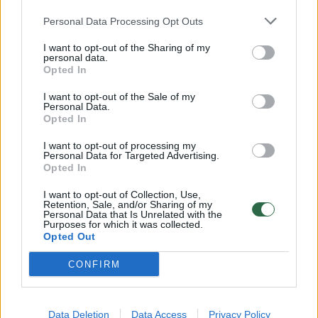
Personal Data Processing Opt Outs
00:15:54
V. Zalužno pasisakymą laiko bandymu įsitvirtinti
I want to opt-out of the Sharing of my
personal data.
Ukrainos politikoje: jis yra neteisus
Opted In
Laidos
|
Nauja diena
I want to opt-out of the Sale of my
Personal Data.
Opted In
00:05:25
K. Prunskienės brolis prisiminė jaudinančią akimirką
I want to opt-out of processing my
prieš mirtį: „Tai buvo simbolinis mūsų pagerbimo
Personal Data for Targeted Advertising.
Opted In
ženklas“
I want to opt-out of Collection, Use,
Žinios
|
Lietuvos diena
Retention, Sale, and/or Sharing of my
Personal Data that Is Unrelated with the
Purposes for which it was collected.
Opted Out
Visi įrašai
CONFIRM
Klausyk Lrytas.TV
Data Deletion
Data Access
Privacy Policy