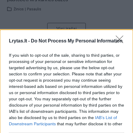
Žinios
|
Pasaulis
Visi įrašai
Lrytas.lt -
Do Not Process My Personal Information
Žiūrimiausi įrašai
If you wish to opt-out of the sale, sharing to third parties, or
processing of your personal or sensitive information for
targeted advertising by us, please use the below opt-out
section to confirm your selection. Please note that after your
00:00:30
Vaizdai iš tragiškos avarijos Vilniaus r.: dviejų moterų ir
opt-out request is processed you may continue seeing
vaiko gyvybių išgelbėti nepavyko
interest-based ads based on personal information utilized by
us or personal information disclosed to third parties prior to
Žinios
|
Lietuvos diena
your opt-out. You may separately opt-out of the further
disclosure of your personal information by third parties on the
IAB’s list of downstream participants. This information may
00:00:57
Savaitės vidurys nusimato karštas: temperatūra kils iki
also be disclosed by us to third parties on the
IAB’s List of
32 laipsnių šilumos
Downstream Participants
that may further disclose it to other
third parties.
Žinios
|
Orai