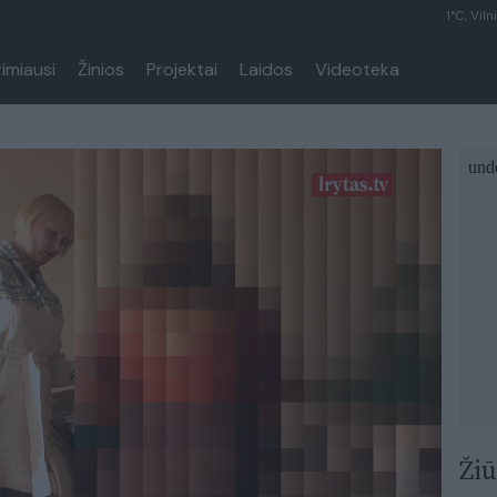
1°C, Viln
rimiausi
Žinios
Projektai
Laidos
Videoteka
Žiū