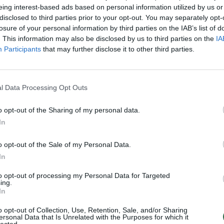
eing interest-based ads based on personal information utilized by us or
aut
disclosed to third parties prior to your opt-out. You may separately opt-
losure of your personal information by third parties on the IAB’s list of
. This information may also be disclosed by us to third parties on the
IA
Visi įrašai
Participants
that may further disclose it to other third parties.
0:57
00:42:12
aigsime
Karšta A. Kasparavičiaus ir Ž Pavilionio
l Data Processing Opt Outs
diskusija: Rusija – Europos šeimos narė?
Laidos
|
Lietuva tiesiogiai
o opt-out of the Sharing of my personal data.
In
2:33
00:04:00
dens
Kuprines pasvėrę specialistai įspėja apie
o opt-out of the Sale of my Personal Data.
e:
pavojingą įprotį: tą daro daugiau nei pusė
In
pradinukų
to opt-out of processing my Personal Data for Targeted
ing.
Žinios
|
Lietuvos diena
In
o opt-out of Collection, Use, Retention, Sale, and/or Sharing
ersonal Data that Is Unrelated with the Purposes for which it
lected.