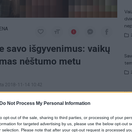
Vaiz
dvi
ne
IENA
ie savo išgyvenimus: vaikų
Sav
mas nėštumo metu
tem
a
inta 2018-11-14 10:42
Nuf
ą antradienį nuo 21:00 val. per „Lietuvos ryto“
Vak
Do Not Process My Personal Information
to opt-out of the sale, sharing to third parties, or processing of your per
formation for targeted advertising by us, please use the below opt-out s
iotai
Rūta Janutienė
tik Lrytas.TV
Avar
r selection. Please note that after your opt-out request is processed y