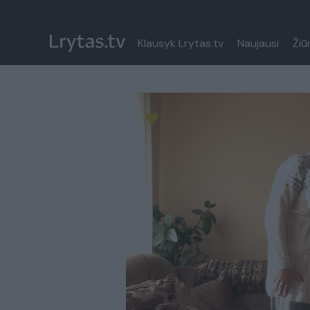
Klausyk Lrytas.tv
Naujausi
Žiū
Paremkite Ukrainą