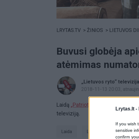
Volume
0%
LRYTAS.TV
>
ŽINIOS
>
LIETUVOS D
Buvusi globėja ap
atėmimas numato
„Lietuvos ryto“ televizij
2018-11-13 20:03
, atnauj
Laidą
„Patriotai“
žiūrėkite kiekvien
Lrytas.lt -
televiziją.
If you wish 
sensitive in
laida
laida Patriotai
patr
confirm you