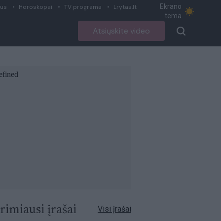
Ekrano
ius
Horoskopai
TV programa
Lrytas.lt
tema
Atsiųskite video
rimiausi įrašai
Visi įrašai