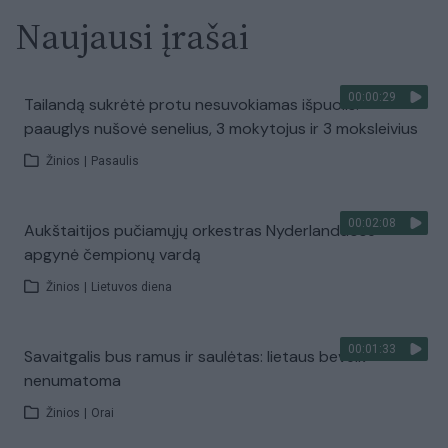
Naujausi įrašai
00:00:29
Tailandą sukrėtė protu nesuvokiamas išpuolis:
paauglys nušovė senelius, 3 mokytojus ir 3 moksleivius
Žinios
|
Pasaulis
00:02:08
Aukštaitijos pučiamųjų orkestras Nyderlanduose
apgynė čempionų vardą
Žinios
|
Lietuvos diena
00:01:33
Savaitgalis bus ramus ir saulėtas: lietaus beveik
nenumatoma
Žinios
|
Orai