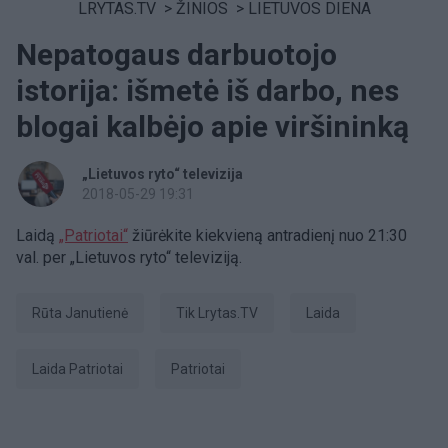
LRYTAS.TV
>
ŽINIOS
>
LIETUVOS DIENA
Nepatogaus darbuotojo
istorija: išmetė iš darbo, nes
blogai kalbėjo apie viršininką
„Lietuvos ryto“ televizija
2018-05-29 19:31
Laidą
„Patriotai“
žiūrėkite kiekvieną antradienį nuo 21:30
val. per „Lietuvos ryto“ televiziją.
Rūta Janutienė
tik Lrytas.TV
laida
laida Patriotai
patriotai