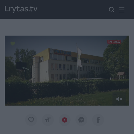
Paremkite Ukrainą