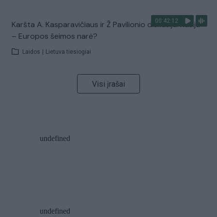
00:42:12
Karšta A. Kasparavičiaus ir Ž Pavilionio diskusija: Rusija
– Europos šeimos narė?
Laidos
|
Lietuva tiesiogiai
Visi įrašai