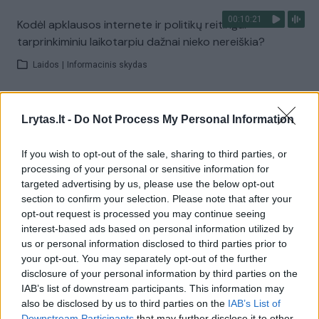
00:10:21
Kodėl apklausos internete ir politikų reitingai
tarprinkiminiu laikotarpiu dažnai nieko nereiškia?
Laidos
|
Informacinis skydas
Visi įrašai
Lrytas.lt -
Do Not Process My Personal Information
If you wish to opt-out of the sale, sharing to third parties, or
processing of your personal or sensitive information for
Žiūrimiausi įrašai
targeted advertising by us, please use the below opt-out
section to confirm your selection. Please note that after your
opt-out request is processed you may continue seeing
00:00:30
interest-based ads based on personal information utilized by
Vaizdai iš tragiškos avarijos Vilniaus r.: dviejų moterų ir
us or personal information disclosed to third parties prior to
vaiko gyvybių išgelbėti nepavyko
your opt-out. You may separately opt-out of the further
Žinios
|
Lietuvos diena
disclosure of your personal information by third parties on the
IAB’s list of downstream participants. This information may
also be disclosed by us to third parties on the
IAB’s List of
00:00:57
Downstream Participants
that may further disclose it to other