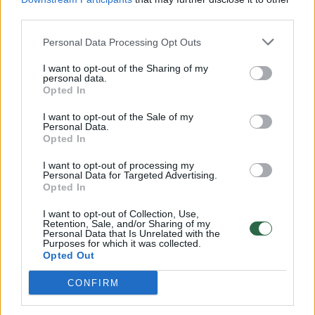
Savaitės vidurys nusimato karštas: temperatūra kils iki
third parties.
32 laipsnių šilumos
Personal Data Processing Opt Outs
Žinios
|
Orai
I want to opt-out of the Sharing of my
personal data.
00:00:59
Nufilmavo, kaip patvino Vilniaus Vakarinis aplinkkelis:
Opted In
vaizdas pribloškia
I want to opt-out of the Sale of my
Personal Data.
Žinios
|
Lietuvos diena
Opted In
I want to opt-out of processing my
00:05:25
Personal Data for Targeted Advertising.
K. Prunskienės brolis prisiminė jaudinančią akimirką
Opted In
prieš mirtį: „Tai buvo simbolinis mūsų pagerbimo
ženklas“
I want to opt-out of Collection, Use,
Retention, Sale, and/or Sharing of my
Personal Data that Is Unrelated with the
Žinios
|
Lietuvos diena
Purposes for which it was collected.
Opted Out
Visi įrašai
CONFIRM