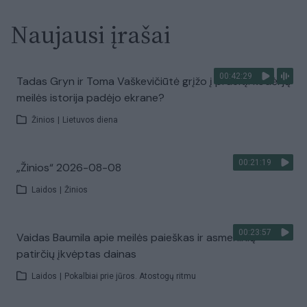
Naujausi įrašai
00:42:29
Tadas Gryn ir Toma Vaškevičiūtė grįžo į praeitį: kodėl jų
meilės istorija padėjo ekrane?
Žinios
|
Lietuvos diena
00:21:19
„Žinios“ 2026-08-08
Laidos
|
Žinios
00:23:57
Vaidas Baumila apie meilės paieškas ir asmeninių
patirčių įkvėptas dainas
Laidos
|
Pokalbiai prie jūros. Atostogų ritmu