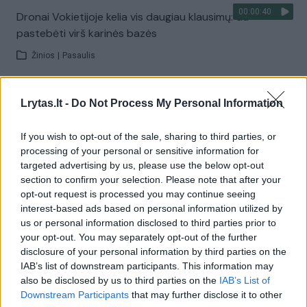
00:00:40
Dronai Vokietijoje kelia vis daugiau klausimų: du
pastebėti virš karinės bazės
Žinios
|
Pasaulis
Visi įrašai
Lrytas.lt -
Do Not Process My Personal Information
If you wish to opt-out of the sale, sharing to third parties, or
processing of your personal or sensitive information for
Žiūrimiausi įrašai
targeted advertising by us, please use the below opt-out
section to confirm your selection. Please note that after your
opt-out request is processed you may continue seeing
interest-based ads based on personal information utilized by
00:00:30
Vaizdai iš tragiškos avarijos Vilniaus r.: dviejų moterų ir
us or personal information disclosed to third parties prior to
vaiko gyvybių išgelbėti nepavyko
your opt-out. You may separately opt-out of the further
disclosure of your personal information by third parties on the
Žinios
|
Lietuvos diena
IAB’s list of downstream participants. This information may
also be disclosed by us to third parties on the
IAB’s List of
Downstream Participants
that may further disclose it to other
00:00:57
Savaitės vidurys nusimato karštas: temperatūra kils iki