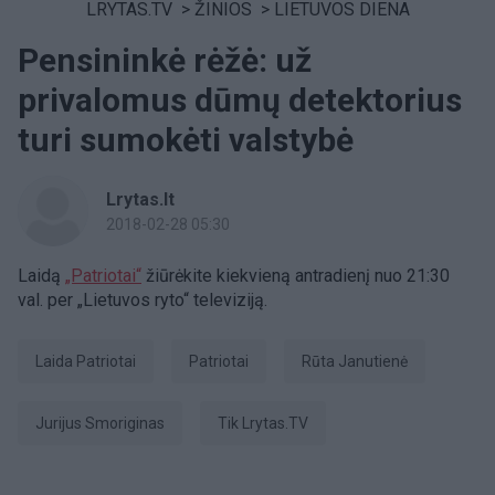
LRYTAS.TV
>
ŽINIOS
>
LIETUVOS DIENA
Pensininkė rėžė: už
privalomus dūmų detektorius
turi sumokėti valstybė
Lrytas.lt
2018-02-28 05:30
Laidą
„Patriotai“
žiūrėkite kiekvieną antradienį nuo 21:30
val. per „Lietuvos ryto“ televiziją.
laida Patriotai
patriotai
Rūta Janutienė
Jurijus Smoriginas
tik Lrytas.TV