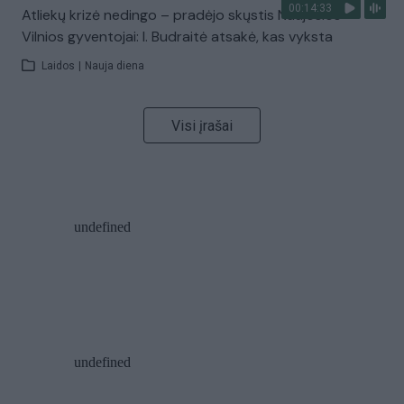
00:14:33
Atliekų krizė nedingo – pradėjo skųstis Naujosios
Vilnios gyventojai: I. Budraitė atsakė, kas vyksta
Laidos
|
Nauja diena
Visi įrašai