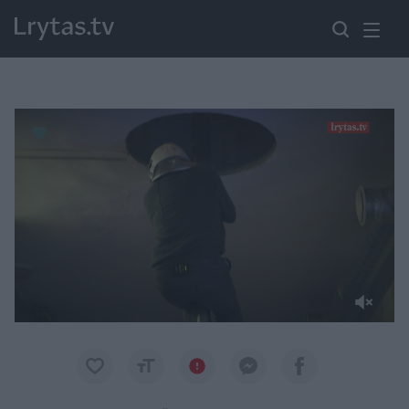
Paremkite Ukrainą