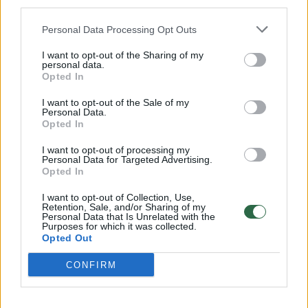
third parties.
32 laipsnių šilumos
Personal Data Processing Opt Outs
Žinios
|
Orai
I want to opt-out of the Sharing of my
personal data.
Opted In
00:15:54
V. Zalužno pasisakymą laiko bandymu įsitvirtinti
Ukrainos politikoje: jis yra neteisus
I want to opt-out of the Sale of my
Personal Data.
Laidos
|
Nauja diena
Opted In
I want to opt-out of processing my
Personal Data for Targeted Advertising.
00:00:59
Nufilmavo, kaip patvino Vilniaus Vakarinis aplinkkelis:
Opted In
vaizdas pribloškia
I want to opt-out of Collection, Use,
Retention, Sale, and/or Sharing of my
Žinios
|
Lietuvos diena
Personal Data that Is Unrelated with the
Purposes for which it was collected.
Opted Out
Visi įrašai
CONFIRM