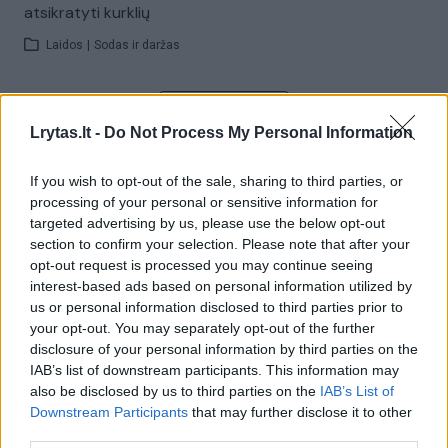
atsikratyti kurklių
Laidos
|
Sodas ir daržas
Visi įrašai
Lrytas.lt -
Do Not Process My Personal Information
If you wish to opt-out of the sale, sharing to third parties, or
Žiūrimiausi įrašai
processing of your personal or sensitive information for
targeted advertising by us, please use the below opt-out
section to confirm your selection. Please note that after your
opt-out request is processed you may continue seeing
00:00:30
Vaizdai iš tragiškos avarijos Vilniaus r.: dviejų moterų ir
interest-based ads based on personal information utilized by
vaiko gyvybių išgelbėti nepavyko
us or personal information disclosed to third parties prior to
your opt-out. You may separately opt-out of the further
Žinios
|
Lietuvos diena
disclosure of your personal information by third parties on the
IAB’s list of downstream participants. This information may
also be disclosed by us to third parties on the
IAB’s List of
00:00:57
Savaitės vidurys nusimato karštas: temperatūra kils iki
Downstream Participants
that may further disclose it to other
32 laipsnių šilumos
third parties.