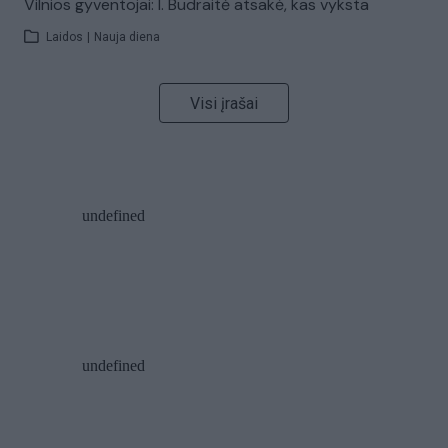
Vilnios gyventojai: I. Budraitė atsakė, kas vyksta
Laidos
|
Nauja diena
Visi įrašai