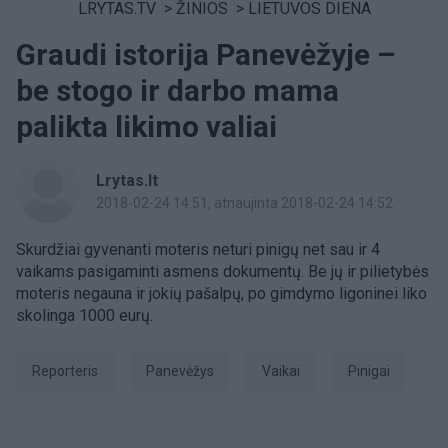
LRYTAS.TV
>
ŽINIOS
>
LIETUVOS DIENA
Graudi istorija Panevėžyje –
be stogo ir darbo mama
palikta likimo valiai
Lrytas.lt
2018-02-24 14:51
, atnaujinta 2018-02-24 14:52
Skurdžiai gyvenanti moteris neturi pinigų net sau ir 4
vaikams pasigaminti asmens dokumentų. Be jų ir pilietybės
moteris negauna ir jokių pašalpų, po gimdymo ligoninei liko
skolinga 1000 eurų.
Reporteris
Panevėžys
Vaikai
Pinigai