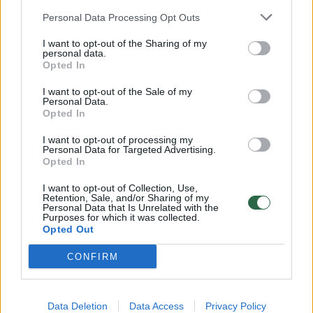
Žinios
|
Orai
Personal Data Processing Opt Outs
I want to opt-out of the Sharing of my
personal data.
00:15:54
V. Zalužno pasisakymą laiko bandymu įsitvirtinti
Opted In
Ukrainos politikoje: jis yra neteisus
I want to opt-out of the Sale of my
Laidos
|
Nauja diena
Personal Data.
Opted In
I want to opt-out of processing my
00:00:57
Sinoptikai atsakė, kokiais orais užbaigsime darbo
Personal Data for Targeted Advertising.
savaitę: karščiai atsitrauks
Opted In
Žinios
|
Orai
I want to opt-out of Collection, Use,
Retention, Sale, and/or Sharing of my
Personal Data that Is Unrelated with the
Purposes for which it was collected.
Opted Out
Visi įrašai
CONFIRM
Klausyk Lrytas.TV
Data Deletion
Data Access
Privacy Policy