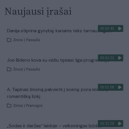
Naujausi įrašai
00:02:40
Danija stiprina gynybą: kariams teks tarnauti ilgiau
Žinios
|
Pasaulis
00:02:20
Joe Bideno kova su vėžiu tęsiasi: liga progresuoja
Žinios
|
Pasaulis
00:02:08
A. Tapinas žmoną pakvietė į sceną: pora leidosi į
romantišką šokį
Žinios
|
Pramogos
00:22:28
„Sodas ir daržas“ laidoje – veiksmingas būdas