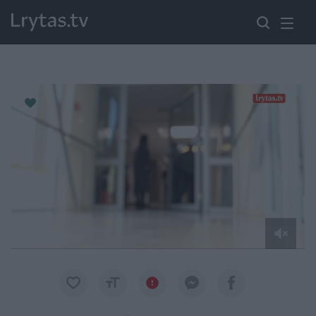
Paremkite Ukrainą