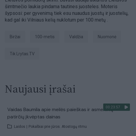
šimtmečio laukia pindama tautines juosteles. Moteris
šypsosi: per gyvenimą tiek esu nuaudus juostų ir juostelių,
kad gal iki Vilniaus kelią nuklotum per 100 metų .
Biržai
100-metis
valdžia
nuomonė
tik Lrytas.TV
Naujausi įrašai
00:23:57
Vaidas Baumila apie meilės paieškas ir asmeninių
patirčių įkvėptas dainas
Laidos
|
Pokalbiai prie jūros. Atostogų ritmu