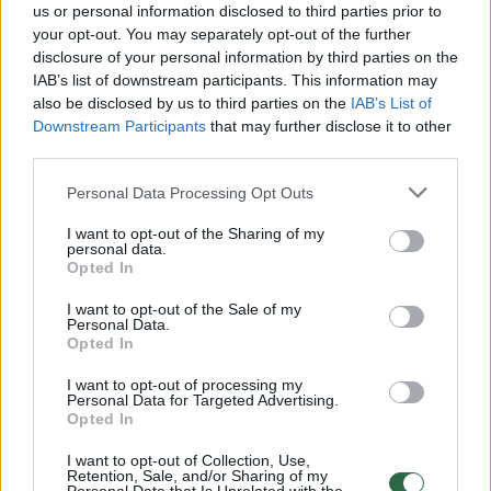
us or personal information disclosed to third parties prior to
your opt-out. You may separately opt-out of the further
Žiūrimiausi įrašai
disclosure of your personal information by third parties on the
IAB’s list of downstream participants. This information may
also be disclosed by us to third parties on the
IAB’s List of
Downstream Participants
that may further disclose it to other
00:00:30
Vaizdai iš tragiškos avarijos Vilniaus r.: dviejų moterų ir
third parties.
vaiko gyvybių išgelbėti nepavyko
Personal Data Processing Opt Outs
Žinios
|
Lietuvos diena
I want to opt-out of the Sharing of my
personal data.
Opted In
00:00:57
Savaitės vidurys nusimato karštas: temperatūra kils iki
32 laipsnių šilumos
I want to opt-out of the Sale of my
Personal Data.
Opted In
Žinios
|
Orai
I want to opt-out of processing my
Personal Data for Targeted Advertising.
00:15:54
V. Zalužno pasisakymą laiko bandymu įsitvirtinti
Opted In
Ukrainos politikoje: jis yra neteisus
I want to opt-out of Collection, Use,
Retention, Sale, and/or Sharing of my
Laidos
|
Nauja diena