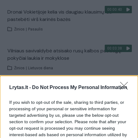
00:00:40
Dronai Vokietijoje kelia vis daugiau klausimų: du
pastebėti virš karinės bazės
Žinios
|
Pasaulis
00:03:38
Vilniaus savivaldybė atsisako rusų kalbos paslaugų:
pokyčiai laukia ir mokyklose
Žinios
|
Lietuvos diena
Lrytas.lt -
Do Not Process My Personal Information
00:00:37
Prancūzijoje sustabdytas gaisro plitimas: dėl karščių
pavojus dar neišnyko
If you wish to opt-out of the sale, sharing to third parties, or
Žinios
|
Pasaulis
processing of your personal or sensitive information for
targeted advertising by us, please use the below opt-out
section to confirm your selection. Please note that after your
Visi įrašai
opt-out request is processed you may continue seeing
interest-based ads based on personal information utilized by