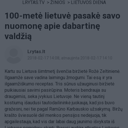
LRYTAS.TV
>
ŽINIOS
>
LIETUVOS DIENA
100-metė lietuvė pasakė savo
nuomonę apie dabartinę
valdžią
Lrytas.lt
2018-02-17 14:08
, atnaujinta 2018-02-17 14:10
Kartu su Lietuva šimtmetį švenčia biržietė Rožė Zeltinienė.
Ilgaamžė save vadina laimingu žmogumi. Tai esą ir yra
ilgaamžiškumo receptas. Tris sūnus užauginusi biržietė
puikiausiai savimi pasirūpina. Moteris bendrauja su
draugėmis, seka įvykius Lietuvoje. Ne vieną tautinį
kostiumą išaudusi tautodailininkė juokauja, kad jos buvo
gražesni, nei tie pagal Ramūno Karbauskio užsakymą. Biržų
krašto šviesuolė dėl menkos pensijos nedejuoja, tik
apgailestauja, kad vis dar labai daug jaunimo išvyksta iš
Lietuvos pomidorų skinti. Buvusi audėja atkurtos Lietuvos