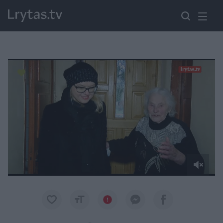
Paremkite Ukrainą