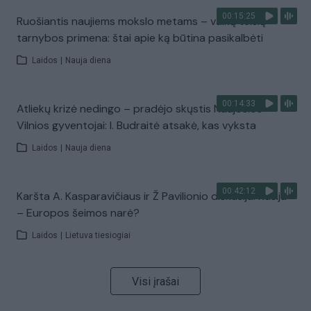
00:15:25
Ruošiantis naujiems mokslo metams – vaikų teisių
tarnybos primena: štai apie ką būtina pasikalbėti
Laidos
|
Nauja diena
00:14:33
Atliekų krizė nedingo – pradėjo skųstis Naujosios
Vilnios gyventojai: I. Budraitė atsakė, kas vyksta
Laidos
|
Nauja diena
00:42:12
Karšta A. Kasparavičiaus ir Ž Pavilionio diskusija: Rusija
– Europos šeimos narė?
Laidos
|
Lietuva tiesiogiai
Visi įrašai