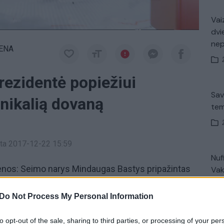
Vaiz
dvi
ne
IENA
rezidentė popiežiui
Sav
unikalią dovaną
tem
inta 2017-12-22 15:59
Nuf
ienos: Seimo narys Mindaugas Bastys pripažintas
Vak
škė nesupratęs klausimo ar turi draugų iš rusų KGB.
kiek surimtėja ne visi lietuviai. Ne išimtis ir
Do Not Process My Personal Information
skaitė
popiežiui Pranciškui įteikė unikalią dovaną –
Avar
to opt-out of the sale, sharing to third parties, or processing of your per