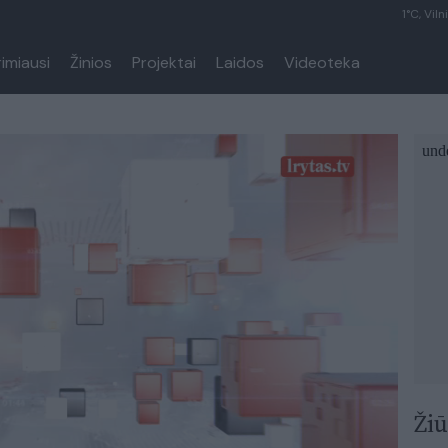
1°C, Viln
rimiausi
Žinios
Projektai
Laidos
Videoteka
Žiū