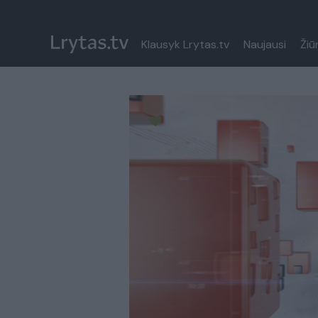
Klausyk Lrytas.tv
Naujausi
Žiū
Paremkite Ukrainą