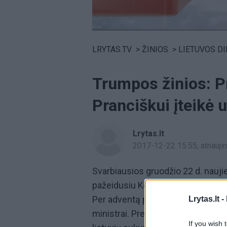
Volume
0%
LRYTAS.TV
>
ŽINIOS
>
LIETUVOS D
Trumpos žinios: P
Pranciškui įteikė 
Lrytas.lt
2017-12-22 15:55
, atnauj
Svarbiausios gruodžio 22 d. nauj
pažeidusiu Konsituciją, kai parei
Per adventą pasniko laikosi ar bent 
Lrytas.lt -
ministrai. Prezidentė
Dalia Grybau
If you wish 