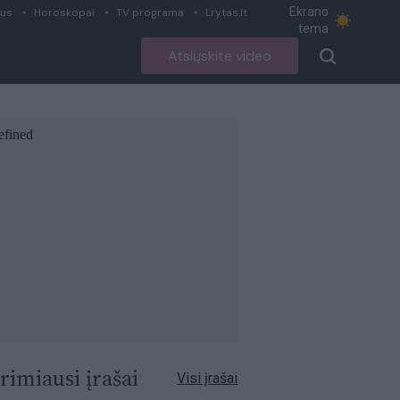
Ekrano
ius
Horoskopai
TV programa
Lrytas.lt
tema
Atsiųskite video
rimiausi įrašai
Visi įrašai