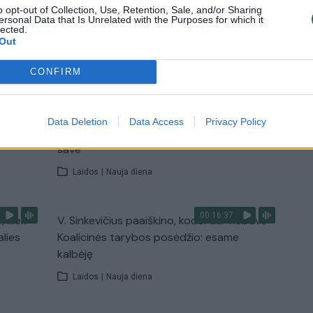
Žinios
|
Lietuvos diena
o opt-out of Collection, Use, Retention, Sale, and/or Sharing
ersonal Data that Is Unrelated with the Purposes for which it
lected.
Out
TV
Visi įrašai
CONFIRM
00:11:27
nio
Lietuvos pasiruošimą pavojams neigiamai
Data Deletion
Data Access
Privacy Policy
narė?
vertinantis šaulys: nustokime apgaudinėti
save
Laidos
|
Nauja diena
00:16:37
, kiek
V. Sinkevičius paaiškino, kodėl dar nebuvo
alies
Koalicinės tarybos posėdžio: esame
kalbėję
Laidos
|
Nauja diena