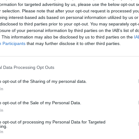
e prakartėlę, kuri tilptų ant blakstienos.
formation for targeted advertising by us, please use the below opt-out s
aut
r selection. Please note that after your opt-out request is processed y
eing interest-based ads based on personal information utilized by us or
Įvykiai
Dalia Grybauskaitė
tik Lrytas.TV
disclosed to third parties prior to your opt-out. You may separately opt-
losure of your personal information by third parties on the IAB’s list of
. This information may also be disclosed by us to third parties on the
IA
Participants
that may further disclose it to other third parties.
Visi įrašai
l Data Processing Opt Outs
0:57
00:42:12
aigsime
Karšta A. Kasparavičiaus ir Ž Pavilionio
o opt-out of the Sharing of my personal data.
diskusija: Rusija – Europos šeimos narė?
In
Laidos
|
Lietuva tiesiogiai
o opt-out of the Sale of my Personal Data.
In
2:33
00:04:00
dens
Kuprines pasvėrę specialistai įspėja apie
e:
pavojingą įprotį: tą daro daugiau nei pusė
to opt-out of processing my Personal Data for Targeted
ing.
pradinukų
In