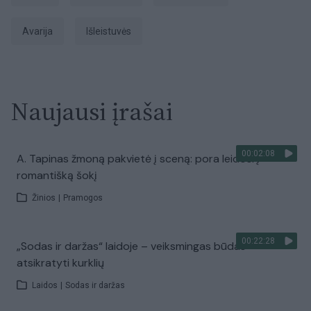
avarija
išleistuvės
Naujausi įrašai
00:02:08
A. Tapinas žmoną pakvietė į sceną: pora leidosi į
romantišką šokį
Žinios
|
Pramogos
00:22:28
„Sodas ir daržas“ laidoje – veiksmingas būdas
atsikratyti kurklių
Laidos
|
Sodas ir daržas