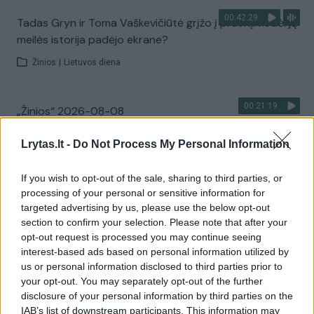
00:42:29
Tadas Gryn ir Toma Vaškevičiūtė grįžo į praeitį: kodėl jų
meilės istorija padėjo ekrane?
Žinios
|
Lietuvos diena
00:21:19
„Žinios“ 2026-08-08
Laidos
|
Žinios
Lrytas.lt -
Do Not Process My Personal Information
If you wish to opt-out of the sale, sharing to third parties, or
Visi įrašai
processing of your personal or sensitive information for
targeted advertising by us, please use the below opt-out
section to confirm your selection. Please note that after your
opt-out request is processed you may continue seeing
Žiūrimiausi įrašai
interest-based ads based on personal information utilized by
us or personal information disclosed to third parties prior to
your opt-out. You may separately opt-out of the further
00:00:30
Vaizdai iš tragiškos avarijos Vilniaus r.: dviejų moterų ir
disclosure of your personal information by third parties on the
IAB’s list of downstream participants. This information may