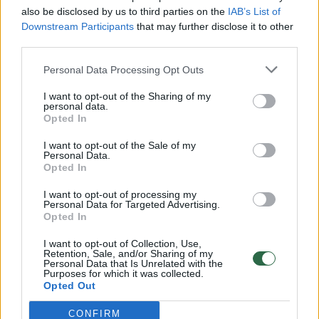
vaiko gyvybių išgelbėti nepavyko
also be disclosed by us to third parties on the
IAB’s List of
Žinios
|
Lietuvos diena
Downstream Participants
that may further disclose it to other
third parties.
00:00:57
Personal Data Processing Opt Outs
Savaitės vidurys nusimato karštas: temperatūra kils iki
32 laipsnių šilumos
I want to opt-out of the Sharing of my
personal data.
Žinios
|
Orai
Opted In
I want to opt-out of the Sale of my
Personal Data.
00:15:54
V. Zalužno pasisakymą laiko bandymu įsitvirtinti
Opted In
Ukrainos politikoje: jis yra neteisus
I want to opt-out of processing my
Laidos
|
Nauja diena
Personal Data for Targeted Advertising.
Opted In
I want to opt-out of Collection, Use,
00:00:57
Sinoptikai atsakė, kokiais orais užbaigsime darbo
Retention, Sale, and/or Sharing of my
Personal Data that Is Unrelated with the
savaitę: karščiai atsitrauks
Purposes for which it was collected.
Opted Out
Žinios
|
Orai
CONFIRM