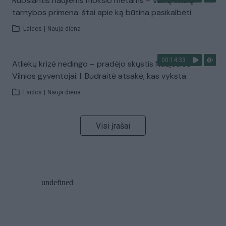
Ruošiantis naujiems mokslo metams – vaikų teisių
tarnybos primena: štai apie ką būtina pasikalbėti
Laidos
|
Nauja diena
00:14:33
Atliekų krizė nedingo – pradėjo skųstis Naujosios
Vilnios gyventojai: I. Budraitė atsakė, kas vyksta
Laidos
|
Nauja diena
Visi įrašai