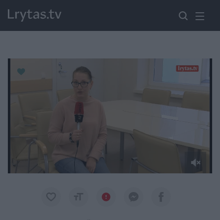
Paremkite Ukrainą