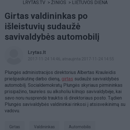
LRYTAS.TV
>
ŽINIOS
>
LIETUVOS DIENA
Girtas valdininkas po
išleistuvių sudaužė
savivaldybės automobilį
Lrytas.lt
2017-11-24 14:46
, atnaujinta 2017-11-24 14:55
Plungės administracijos direktorius Albertas Krauleidis
priešpaskutinę darbo dieną,
girtas
sudaužė savivaldybės
automobilį. Socialdemokratų Plungės skyriaus pirmininkas
prisipažino, taureles su alkoholiu kilnojo savivaldybėje, kai
savo noru nusprendė trauktis iš direktoriaus posto. Tądien
Plungės savivaldybės valdininkai rinkosi į atsisveikinimą su
vadovu.
girtas
valdininkas
Automobilis