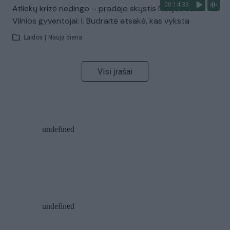
00:14:33
Atliekų krizė nedingo – pradėjo skųstis Naujosios
Vilnios gyventojai: I. Budraitė atsakė, kas vyksta
Laidos
|
Nauja diena
Visi įrašai