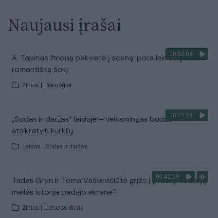
Naujausi įrašai
00:02:08
A. Tapinas žmoną pakvietė į sceną: pora leidosi į
romantišką šokį
Žinios
|
Pramogos
00:22:28
„Sodas ir daržas“ laidoje – veiksmingas būdas
atsikratyti kurklių
Laidos
|
Sodas ir daržas
00:42:29
Tadas Gryn ir Toma Vaškevičiūtė grįžo į praeitį: kodėl jų
meilės istorija padėjo ekrane?
Žinios
|
Lietuvos diena