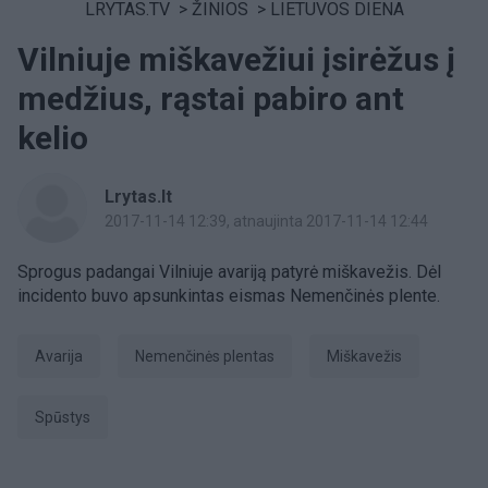
LRYTAS.TV
>
ŽINIOS
>
LIETUVOS DIENA
Vilniuje miškavežiui įsirėžus į
medžius, rąstai pabiro ant
kelio
Lrytas.lt
2017-11-14 12:39
, atnaujinta 2017-11-14 12:44
Sprogus padangai Vilniuje avariją patyrė miškavežis. Dėl
incidento buvo apsunkintas eismas Nemenčinės plente.
avarija
Nemenčinės plentas
miškavežis
spūstys