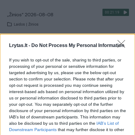
00:21:19
„Žinios“ 2026-08-08
Laidos
|
Žinios
Visi įrašai
Lrytas.lt -
Do Not Process My Personal Information
If you wish to opt-out of the sale, sharing to third parties, or
processing of your personal or sensitive information for
Žiūrimiausi įrašai
targeted advertising by us, please use the below opt-out
section to confirm your selection. Please note that after your
opt-out request is processed you may continue seeing
interest-based ads based on personal information utilized by
00:00:30
Vaizdai iš tragiškos avarijos Vilniaus r.: dviejų moterų ir
us or personal information disclosed to third parties prior to
vaiko gyvybių išgelbėti nepavyko
your opt-out. You may separately opt-out of the further
disclosure of your personal information by third parties on the
Žinios
|
Lietuvos diena
IAB’s list of downstream participants. This information may
also be disclosed by us to third parties on the
IAB’s List of
Downstream Participants
that may further disclose it to other
00:00:57
Savaitės vidurys nusimato karštas: temperatūra kils iki