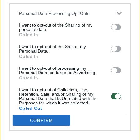
third parties.
32 laipsnių šilumos
Personal Data Processing Opt Outs
Žinios
|
Orai
I want to opt-out of the Sharing of my
personal data.
Opted In
00:15:54
V. Zalužno pasisakymą laiko bandymu įsitvirtinti
Ukrainos politikoje: jis yra neteisus
I want to opt-out of the Sale of my
Personal Data.
Laidos
|
Nauja diena
Opted In
I want to opt-out of processing my
Personal Data for Targeted Advertising.
00:00:57
Sinoptikai atsakė, kokiais orais užbaigsime darbo
Opted In
savaitę: karščiai atsitrauks
I want to opt-out of Collection, Use,
Retention, Sale, and/or Sharing of my
Žinios
|
Orai
Personal Data that Is Unrelated with the
Purposes for which it was collected.
Opted Out
Visi įrašai
CONFIRM