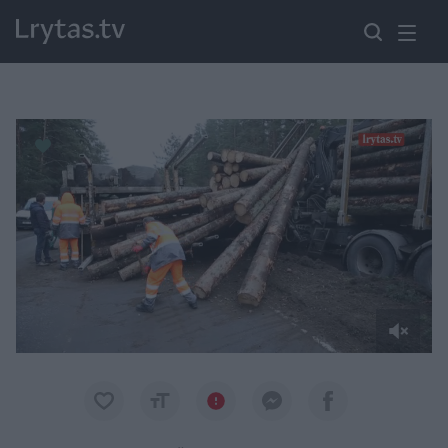
Paremkite Ukrainą