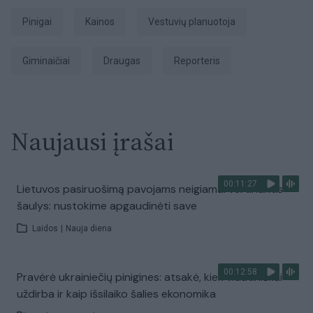
Pinigai
Kainos
vestuvių planuotoja
giminaičiai
Draugas
Reporteris
Naujausi įrašai
00:11:27
Lietuvos pasiruošimą pavojams neigiamai vertinantis
šaulys: nustokime apgaudinėti save
Laidos
|
Nauja diena
00:12:58
Pravėrė ukrainiečių pinigines: atsakė, kiek vidutiniškai
uždirba ir kaip išsilaiko šalies ekonomika