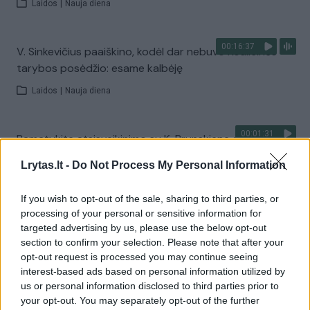
Laidos
|
Nauja diena
00:16:37
V. Sinkevičius paaiškino, kodėl dar nebuvo Koalicinės
tarybos posėdžio: esame kalbėję
Laidos
|
Nauja diena
00:01:31
Pamatykite atsisveikinimo su K. Prunskiene akimirkas:
amžinojo poilsio ji atguls Antakalnio kapinėse
Lrytas.lt -
Do Not Process My Personal Information
Žinios
|
Lietuvos diena
If you wish to opt-out of the sale, sharing to third parties, or
processing of your personal or sensitive information for
Visi įrašai
targeted advertising by us, please use the below opt-out
section to confirm your selection. Please note that after your
opt-out request is processed you may continue seeing
interest-based ads based on personal information utilized by
Žiūrimiausi įrašai
us or personal information disclosed to third parties prior to
your opt-out. You may separately opt-out of the further