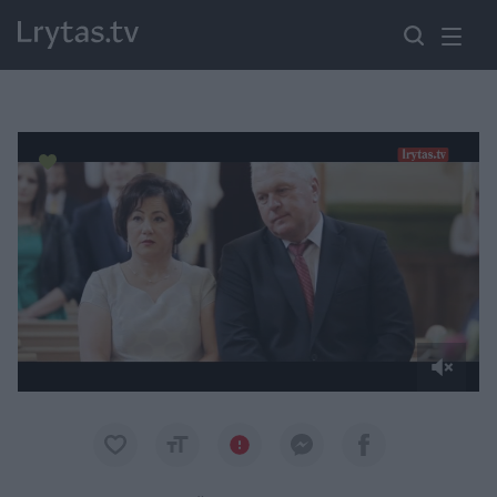
Paremkite Ukrainą