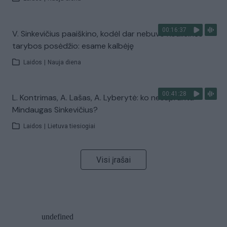
00:16:37
V. Sinkevičius paaiškino, kodėl dar nebuvo Koalicinės
tarybos posėdžio: esame kalbėję
Laidos
|
Nauja diena
00:41:28
L. Kontrimas, A. Lašas, A. Lyberytė: ko nesupranta
Mindaugas Sinkevičius?
Laidos
|
Lietuva tiesiogiai
Visi įrašai