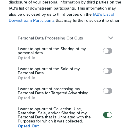
disclosure of your personal information by third parties on the
IAB’s list of downstream participants. This information may
00:00:49
Pateikė daugiau detalių apie iš tėvų paimtus šešis
also be disclosed by us to third parties on the
IAB’s List of
vaikus: jiems kilusi grėsmė
Downstream Participants
that may further disclose it to other
third parties.
Žinios
|
Lietuvos diena
Personal Data Processing Opt Outs
00:00:30
Vaizdai iš tragiškos avarijos Vilniaus r.: dviejų moterų ir
I want to opt-out of the Sharing of my
personal data.
vaiko gyvybių išgelbėti nepavyko
Opted In
Žinios
|
Lietuvos diena
I want to opt-out of the Sale of my
Personal Data.
Opted In
00:00:57
Savaitės vidurys nusimato karštas: temperatūra kils iki
I want to opt-out of processing my
32 laipsnių šilumos
Personal Data for Targeted Advertising.
Opted In
Žinios
|
Orai
I want to opt-out of Collection, Use,
Retention, Sale, and/or Sharing of my
Personal Data that Is Unrelated with the
00:00:59
Purposes for which it was collected.
Nufilmavo, kaip patvino Vilniaus Vakarinis aplinkkelis:
Opted Out
vaizdas pribloškia