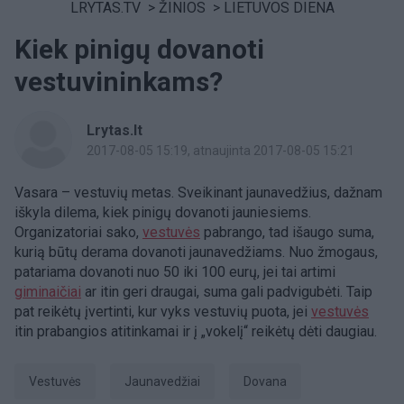
LRYTAS.TV
>
ŽINIOS
>
LIETUVOS DIENA
Kiek pinigų dovanoti
vestuvininkams?
Lrytas.lt
2017-08-05 15:19
, atnaujinta 2017-08-05 15:21
Vasara – vestuvių metas. Sveikinant jaunavedžius, dažnam
iškyla dilema, kiek pinigų dovanoti jauniesiems.
Organizatoriai sako,
vestuvės
pabrango, tad išaugo suma,
kurią būtų derama dovanoti jaunavedžiams. Nuo žmogaus,
patariama dovanoti nuo 50 iki 100 eurų, jei tai artimi
giminaičiai
ar itin geri draugai, suma gali padvigubėti. Taip
pat reikėtų įvertinti, kur vyks vestuvių puota, jei
vestuvės
itin prabangios atitinkamai ir į „vokelį“ reikėtų dėti daugiau.
Vestuvės
jaunavedžiai
Dovana