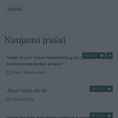
Plateliai
Naujausi įrašai
00:42:29
Tadas Gryn ir Toma Vaškevičiūtė grįžo į praeitį: kodėl jų
meilės istorija padėjo ekrane?
Žinios
|
Lietuvos diena
00:21:19
„Žinios“ 2026-08-08
Laidos
|
Žinios
00:23:57
Vaidas Baumila apie meilės paieškas ir asmeninių