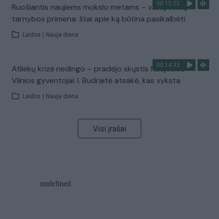
00:15:25
Ruošiantis naujiems mokslo metams – vaikų teisių
tarnybos primena: štai apie ką būtina pasikalbėti
Laidos
|
Nauja diena
00:14:33
Atliekų krizė nedingo – pradėjo skųstis Naujosios
Vilnios gyventojai: I. Budraitė atsakė, kas vyksta
Laidos
|
Nauja diena
Visi įrašai