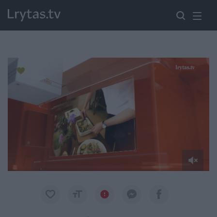
Paremkite Ukrainą