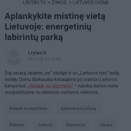
LRYTAS.TV
>
ŽINIOS
>
LIETUVOS DIENA
Aplankykite mistinę vietą
Lietuvoje: energetinių
labirintų parką
Lrytas.lt
2017-08-03 13:40
Šią vasarą tariame „ne“ studijai ir su „Lietuvos ryto“ laidų
vedėju Domu Burkausku keliaujame po įvairius Lietuvos
kampelius.
„Keliauk su reporteriu“
– rubrika, kurios metu
susipažinsime su dėmesio vertomis vietomis.
Keliauk su reporteriu
kelionės po Lietuvą
Kelionės
Lietuva
Reporteris
Vasara