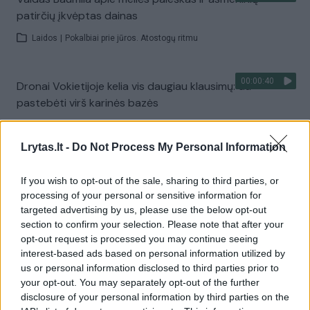
patirčių įkvėptas dainas
Laidos
|
Pokalbiai prie jūros. Atostogų ritmu
00:00:40
Dronai Vokietijoje kelia vis daugiau klausimų: du
pastebėti virš karinės bazės
Žinios
|
Pasaulis
Lrytas.lt -
Do Not Process My Personal Information
Visi įrašai
If you wish to opt-out of the sale, sharing to third parties, or
processing of your personal or sensitive information for
targeted advertising by us, please use the below opt-out
section to confirm your selection. Please note that after your
Žiūrimiausi įrašai
opt-out request is processed you may continue seeing
interest-based ads based on personal information utilized by
us or personal information disclosed to third parties prior to
your opt-out. You may separately opt-out of the further
00:00:30
Vaizdai iš tragiškos avarijos Vilniaus r.: dviejų moterų ir
disclosure of your personal information by third parties on the
vaiko gyvybių išgelbėti nepavyko