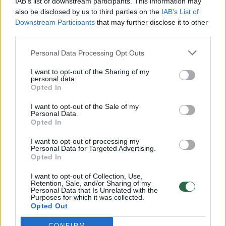
IAB’s list of downstream participants. This information may
also be disclosed by us to third parties on the
IAB’s List of
Žinios
|
Lietuvos diena
Downstream Participants
that may further disclose it to other
third parties.
00:00:57
Savaitės vidurys nusimato karštas: temperatūra kils iki
Personal Data Processing Opt Outs
32 laipsnių šilumos
I want to opt-out of the Sharing of my
Žinios
|
Orai
personal data.
Opted In
I want to opt-out of the Sale of my
00:15:54
V. Zalužno pasisakymą laiko bandymu įsitvirtinti
Personal Data.
Ukrainos politikoje: jis yra neteisus
Opted In
Laidos
|
Nauja diena
I want to opt-out of processing my
Personal Data for Targeted Advertising.
Opted In
00:05:25
K. Prunskienės brolis prisiminė jaudinančią akimirką
I want to opt-out of Collection, Use,
Retention, Sale, and/or Sharing of my
prieš mirtį: „Tai buvo simbolinis mūsų pagerbimo
Personal Data that Is Unrelated with the
ženklas“
Purposes for which it was collected.
Opted Out
Žinios
|
Lietuvos diena
CONFIRM