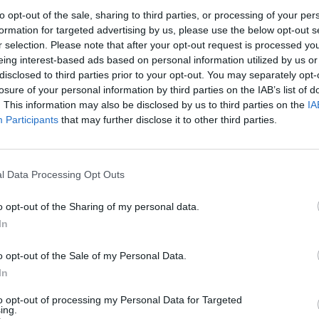
lėta pernai liepą – nuo 350-ies iki 380-ies eurų.
aut
to opt-out of the sale, sharing to third parties, or processing of your per
formation for targeted advertising by us, please use the below opt-out s
Alga
Pinigai
Premjeras
r selection. Please note that after your opt-out request is processed y
eing interest-based ads based on personal information utilized by us or
disclosed to third parties prior to your opt-out. You may separately opt-
profesinės sąjungos
losure of your personal information by third parties on the IAB’s list of
. This information may also be disclosed by us to third parties on the
IA
Participants
that may further disclose it to other third parties.
Visi įrašai
l Data Processing Opt Outs
o opt-out of the Sharing of my personal data.
0:57
00:42:12
aigsime
Karšta A. Kasparavičiaus ir Ž Pavilionio
In
diskusija: Rusija – Europos šeimos narė?
Laidos
|
Lietuva tiesiogiai
o opt-out of the Sale of my Personal Data.
In
2:33
00:04:00
to opt-out of processing my Personal Data for Targeted
dens
Kuprines pasvėrę specialistai įspėja apie
ing.