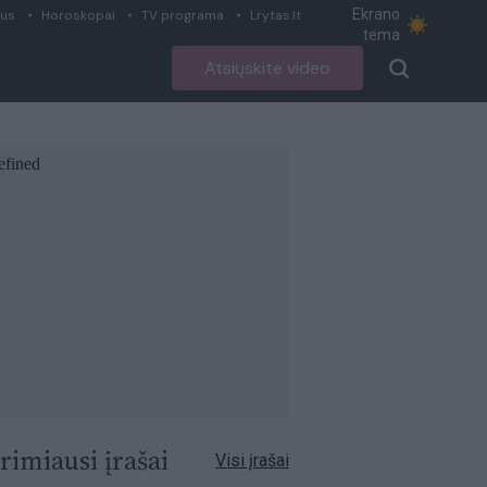
Ekrano
ius
Horoskopai
TV programa
Lrytas.lt
tema
Atsiųskite video
rimiausi įrašai
Visi įrašai