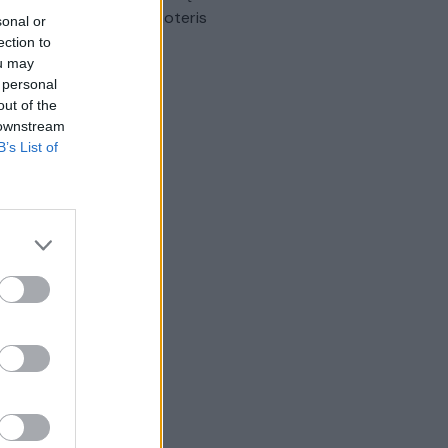
omobilis sužalojo dvi moteris
sonal or
ection to
Žinios
|
Lietuvos diena
ou may
 personal
out of the
 downstream
B’s List of