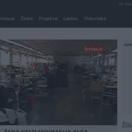
1°C, Viln
rimiausi
Žinios
Projektai
Laidos
Videoteka
Žiū