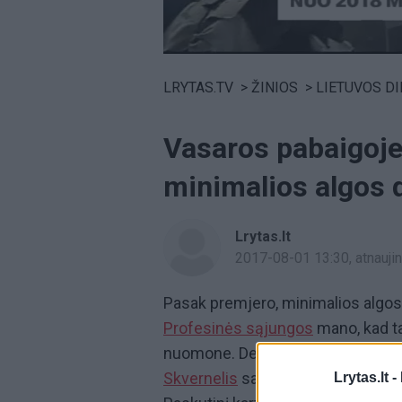
Volume
0%
LRYTAS.TV
>
ŽINIOS
>
LIETUVOS D
Vasaros pabaigoje
minimalios algos 
Lrytas.lt
2017-08-01 13:30
, atnauj
Pasak premjero, minimalios algos 
Profesinės sąjungos
mano, kad tai
nuomone. Derybos trišalėje tarybo
Skvernelis
sako neabejojantis, ka
Lrytas.lt -