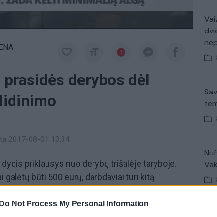
Vaiz
dvi
ne
IENA
 prasidės derybos dėl
Sav
didinimo
tem
inta 2017-08-01 13:34
Nuf
dydis priklausys nuo derybų trišalėje taryboje.
Vak
 galėtų būti 500 eurų, darbdaviai turi kitą
je turėtų prasidėti vasaros pabaigoje.
Saulius
d nuo sausio, minimali
alga
turi galimybių padidėti.
Do Not Process My Personal Information
Avar