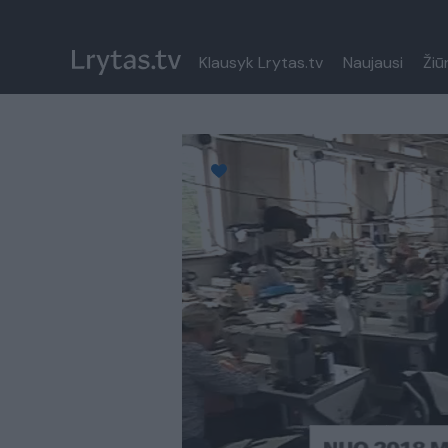
Klausyk Lrytas.tv
Naujausi
Žiū
Paremkite Ukrainą