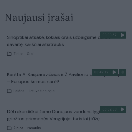
Naujausi įrašai
00:00:57
Sinoptikai atsakė, kokiais orais užbaigsime darbo
savaitę: karščiai atsitrauks
Žinios
|
Orai
00:42:12
Karšta A. Kasparavičiaus ir Ž Pavilionio diskusija: Rusija
– Europos šeimos narė?
Laidos
|
Lietuva tiesiogiai
00:02:33
Dėl rekordiškai žemo Dunojaus vandens lygio –
griežtos priemonės Vengrijoje: turistai įtūžę
Žinios
|
Pasaulis