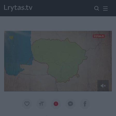
Paremkite Ukrainą