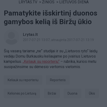
LRYTAS.TV
>
ŽINIOS
>
LIETUVOS DIENA
Pamatykite išskirtinį duonos
gamybos kelią iš Biržų ūkio
Lrytas.lt
2017-07-21 13:07
, atnaujinta 2017-07-21 13:19
Šią vasarą tariame „ne“ studijai ir su „Lietuvos ryto“ laidų
vedėju Domu Burkausku keliaujame po įvairius Lietuvos
kampelius.
„Keliauk su reporteriu“
– rubrika, kurios metu
susipažinsime su dėmesio vertomis vietomis.
Keliauk su reporteriu
Reporteris
kelionės po Lietuvą
Biržai
duona
ūkis