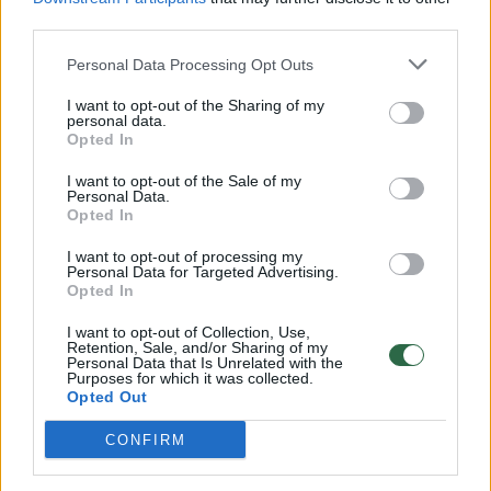
00:00:57
third parties.
Savaitės vidurys nusimato karštas: temperatūra kils iki
32 laipsnių šilumos
Personal Data Processing Opt Outs
Žinios
|
Orai
I want to opt-out of the Sharing of my
personal data.
Opted In
00:00:59
Nufilmavo, kaip patvino Vilniaus Vakarinis aplinkkelis:
I want to opt-out of the Sale of my
vaizdas pribloškia
Personal Data.
Opted In
Žinios
|
Lietuvos diena
I want to opt-out of processing my
Personal Data for Targeted Advertising.
Opted In
00:00:55
Avarija Vilniuje: į stotelę įsirėžęs automobilis sužalojo
dvi moteris
I want to opt-out of Collection, Use,
Retention, Sale, and/or Sharing of my
Personal Data that Is Unrelated with the
Žinios
|
Lietuvos diena
Purposes for which it was collected.
Opted Out
Visi įrašai
CONFIRM