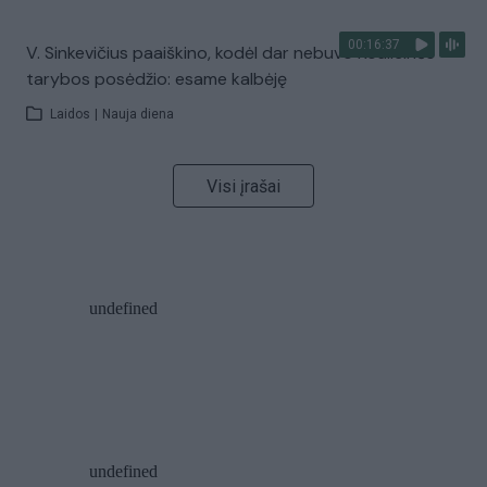
00:16:37
V. Sinkevičius paaiškino, kodėl dar nebuvo Koalicinės
tarybos posėdžio: esame kalbėję
Laidos
|
Nauja diena
Visi įrašai