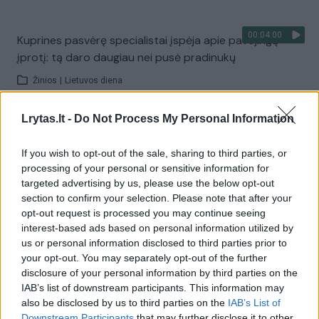
00:04:00
Kuprines pasvėrę specialistai įspėja apie pavojingą
įprotį: tą daro daugiau nei pusė pradinukų
Žinios
|
Lietuvos diena
Lrytas.lt -
Do Not Process My Personal Information
Visi įrašai
If you wish to opt-out of the sale, sharing to third parties, or
processing of your personal or sensitive information for
targeted advertising by us, please use the below opt-out
Žiūrimiausi įrašai
section to confirm your selection. Please note that after your
opt-out request is processed you may continue seeing
interest-based ads based on personal information utilized by
00:00:30
us or personal information disclosed to third parties prior to
Vaizdai iš tragiškos avarijos Vilniaus r.: dviejų moterų ir
your opt-out. You may separately opt-out of the further
vaiko gyvybių išgelbėti nepavyko
disclosure of your personal information by third parties on the
IAB’s list of downstream participants. This information may
Žinios
|
Lietuvos diena
also be disclosed by us to third parties on the
IAB’s List of
Downstream Participants
that may further disclose it to other