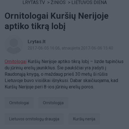
LRYTAS.TV
>
ŽINIOS
>
LIETUVOS DIENA
Ornitologai Kuršių Nerijoje
aptiko tikrą lobį
Lrytas.lt
2017-06-05 16:06
, atnaujinta 2017-06-06 15:40
Ornitologai
Kuršių Nerijoje aptiko tikrą lobį – lizde tupinčius
du jūrinių erelių jauniklius. Šie paukščiai yra įrašyti į
Raudonąją knygą, o maždaug prieš 30 metų ši rūšis
Lietuvoje buvo visiškai išnykusi. Dabar skaičiuojama, kad
Kuršių Nerijoje peri 8-ios jūrinių erelių poros.
ornitologai
ornitologija
Lietuvos ornitologų draugija
Kuršių nerija