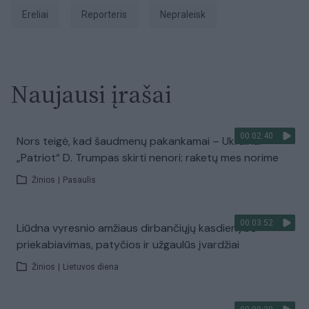
ereliai
Reporteris
nepraleisk
Naujausi įrašai
00:02:40
Nors teigė, kad šaudmenų pakankamai – Ukrainai
„Patriot“ D. Trumpas skirti nenori: raketų mes norime
Žinios
|
Pasaulis
00:03:52
Liūdna vyresnio amžiaus dirbančiųjų kasdienybė –
priekabiavimas, patyčios ir užgaulūs įvardžiai
Žinios
|
Lietuvos diena