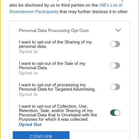
vaiko gyvybių išgelbėti nepavyko
also be disclosed by us to third parties on the
IAB’s List of
Žinios
|
Lietuvos diena
Downstream Participants
that may further disclose it to other
third parties.
00:00:57
Personal Data Processing Opt Outs
Savaitės vidurys nusimato karštas: temperatūra kils iki
32 laipsnių šilumos
I want to opt-out of the Sharing of my
personal data.
Žinios
|
Orai
Opted In
I want to opt-out of the Sale of my
Personal Data.
00:00:59
Nufilmavo, kaip patvino Vilniaus Vakarinis aplinkkelis:
Opted In
vaizdas pribloškia
I want to opt-out of processing my
Žinios
|
Lietuvos diena
Personal Data for Targeted Advertising.
Opted In
I want to opt-out of Collection, Use,
00:15:54
V. Zalužno pasisakymą laiko bandymu įsitvirtinti
Retention, Sale, and/or Sharing of my
Personal Data that Is Unrelated with the
Ukrainos politikoje: jis yra neteisus
Purposes for which it was collected.
Opted Out
Laidos
|
Nauja diena
CONFIRM