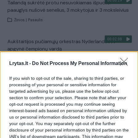
00:00:29
Tailandą sukrėtė protu nesuvokiamas išpuolis:
paauglys nušovė senelius, 3 mokytojus ir 3 moksleivius
Žinios
|
Pasaulis
00:02:08
Aukštaitijos pučiamųjų orkestras Nyderlanduose
apgynė čempionų vardą
Žinios
|
Lietuvos diena
Lrytas.lt -
Do Not Process My Personal Information
If you wish to opt-out of the sale, sharing to third parties, or
Visi įrašai
processing of your personal or sensitive information for
targeted advertising by us, please use the below opt-out
section to confirm your selection. Please note that after your
opt-out request is processed you may continue seeing
Žiūrimiausi įrašai
interest-based ads based on personal information utilized by
us or personal information disclosed to third parties prior to
your opt-out. You may separately opt-out of the further
00:00:30
Vaizdai iš tragiškos avarijos Vilniaus r.: dviejų moterų ir
disclosure of your personal information by third parties on the
IAB’s list of downstream participants. This information may