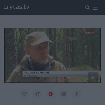
Paremkite Ukrainą