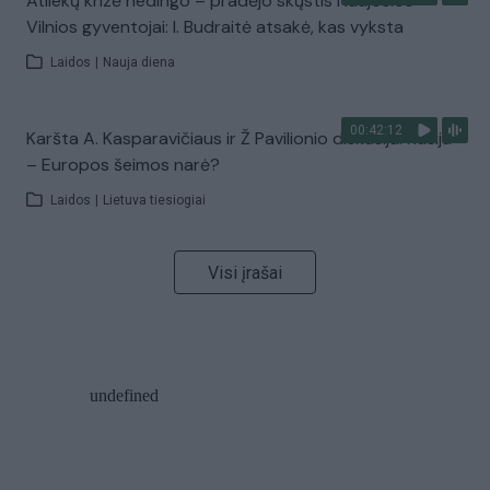
Atliekų krizė nedingo – pradėjo skųstis Naujosios
Vilnios gyventojai: I. Budraitė atsakė, kas vyksta
Laidos
|
Nauja diena
00:42:12
Karšta A. Kasparavičiaus ir Ž Pavilionio diskusija: Rusija
– Europos šeimos narė?
Laidos
|
Lietuva tiesiogiai
Visi įrašai