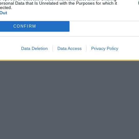
i Kuršių Nerijoje aptiko
Lokį sutikęs ornitologas: jis į v
ersonal Data that Is Unrelated with the Purposes for which it
lected.
pusę, aš – į kitą
Out
Lietuvos diena
Žinios
|
Lietuvos diena
CONFIRM
sėkmė: kaip apie tai įspėja
Ką apie paukščius žinojo seno
 (I)
baltai? (II)
Data Deletion
Data Access
Privacy Policy
Pasaulis X
Laidos
|
Pasaulis X