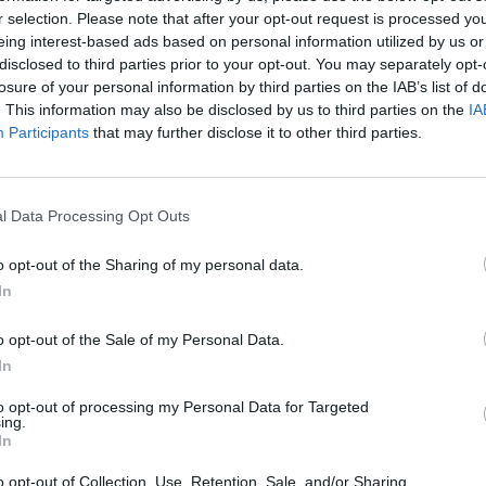
 vis daugėja rūšių, kurioms
jūroje gyvenantiems paukščia
r selection. Please note that after your opt-out request is processed y
gresia išnykti
stengiamasi išsaugoti nykstan
eing interest-based ads based on personal information utilized by us or
populiacijas
disclosed to third parties prior to your opt-out. You may separately opt-
Lietuvos diena
losure of your personal information by third parties on the IAB’s list of
Žinios
|
Lietuvos diena
. This information may also be disclosed by us to third parties on the
IA
Participants
that may further disclose it to other third parties.
00:02:50
00:03
s juodkrantiškių galvos
Ornitologo patarimai norintie
 įsisiautėjusius
kelti inkilus zylėms: į ką atkreip
us bando nuvaikyti
l Data Processing Opt Outs
dėmesį ir kuo pavojingi geniai
is petardomis
Žinios
|
Augintinis
o opt-out of the Sharing of my personal data.
Lietuvos diena
In
o opt-out of the Sale of my Personal Data.
00:03:05
00:04
atklydo itin retas paukštis
Pasitikime į Lietuvą sugrįžtanč
In
pelėda
paukščius
to opt-out of processing my Personal Data for Targeted
Lietuvos diena
Žinios
|
Lietuvos diena
ing.
In
o opt-out of Collection, Use, Retention, Sale, and/or Sharing
00:02:35
00:02