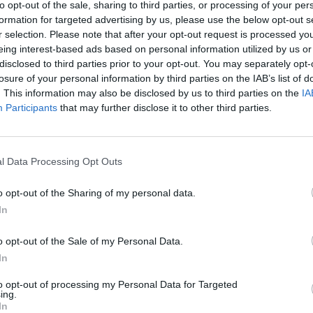
to opt-out of the sale, sharing to third parties, or processing of your per
jau
formation for targeted advertising by us, please use the below opt-out s
enė
Teisinė neliečiamybė
Seimas
Pru
r selection. Please note that after your opt-out request is processed y
eing interest-based ads based on personal information utilized by us or
disclosed to third parties prior to your opt-out. You may separately opt-
losure of your personal information by third parties on the IAB’s list of
. This information may also be disclosed by us to third parties on the
IA
Participants
that may further disclose it to other third parties.
Visi įrašai
l Data Processing Opt Outs
0:57
00:42:12
aigsime
Karšta A. Kasparavičiaus ir Ž Pavilionio
o opt-out of the Sharing of my personal data.
diskusija: Rusija – Europos šeimos narė?
In
Laidos
|
Lietuva tiesiogiai
o opt-out of the Sale of my Personal Data.
In
2:33
00:04:00
dens
Kuprines pasvėrę specialistai įspėja apie
to opt-out of processing my Personal Data for Targeted
e:
pavojingą įprotį: tą daro daugiau nei pusė
ing.
In
pradinukų