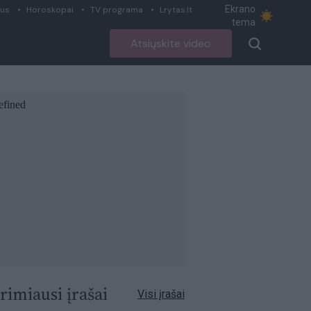
Ekrano
ius
Horoskopai
TV programa
Lrytas.lt
tema
Atsiųskite video
rimiausi įrašai
Visi įrašai