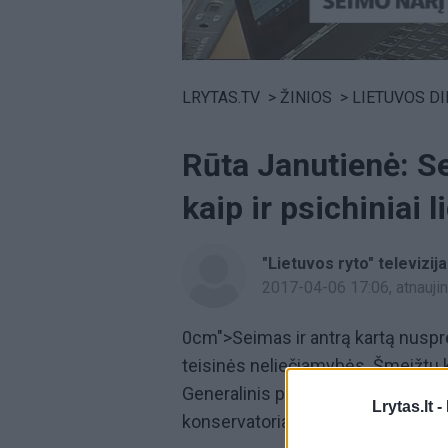
Volume
0%
LRYTAS.TV
>
ŽINIOS
>
LIETUVOS D
Rūta Janutienė: S
kaip ir psichiniai l
"Lietuvos ryto" televizija
2017-04-06 17:06
, atnauj
0cm">Seimas ir antrą kartą nusp
teisinės neliečiamybės. Šmeižtu 
Generalinis prokuroras. Tačiau M
Lrytas.lt -
konservatoriai ir kitos opozicinės