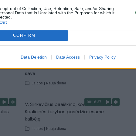
o opt-out of Collection, Use, Retention, Sale, and/or Sharing
Žinios
|
Lietuvos diena
ersonal Data that Is Unrelated with the Purposes for which it
lected.
Out
TV
CONFIRM
Visi įrašai
00:11:27
Data Deletion
Data Access
Privacy Policy
nio
Lietuvos pasiruošimą pavojams neigiamai
narė?
vertinantis šaulys: nustokime apgaudinėti
save
Laidos
|
Nauja diena
00:16:37
, kiek
V. Sinkevičius paaiškino, kodėl dar nebuvo
alies
Koalicinės tarybos posėdžio: esame
kalbėję
Laidos
|
Nauja diena