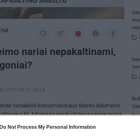
Vaiz
dvi
ne
IENA
eimo nariai nepakaltinami,
Sav
igoniai?
tem
inta 2017-04-07 05:54
Nuf
rendė nenaikinti konservatoriaus Manto Adomėno
Vak
kaltinamą M. Adomėną perduoti teisėsaugai prašė
. Adomėnas neliečiamybę išsaugojo, nes
Do Not Process My Personal Information
 partijos nedalyvavo balsavime.
„Pa