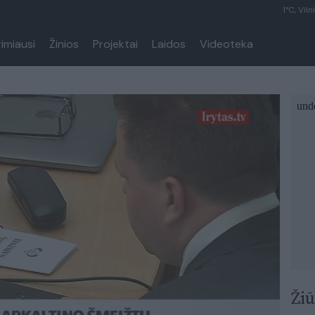
1°C, Viln
rimiausi
Žinios
Projektai
Laidos
Videoteka
Žiū