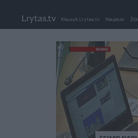
Klausyk Lrytas.tv
Naujausi
Žiū
Paremkite Ukrainą