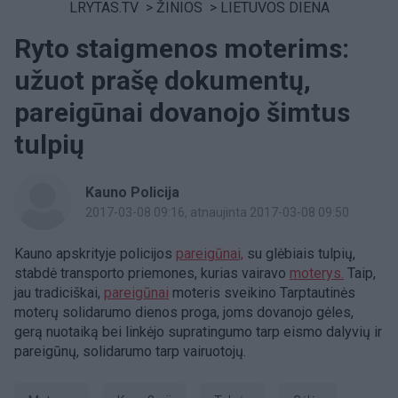
LRYTAS.TV
>
ŽINIOS
>
LIETUVOS DIENA
Ryto staigmenos moterims:
užuot prašę dokumentų,
pareigūnai dovanojo šimtus
tulpių
Kauno Policija
2017-03-08 09:16
, atnaujinta 2017-03-08 09:50
Kauno apskrityje policijos
pareigūnai,
su glėbiais tulpių,
stabdė transporto priemones, kurias vairavo
moterys.
Taip,
jau tradiciškai,
pareigūnai
moteris sveikino Tarptautinės
moterų solidarumo dienos proga, joms dovanojo gėles,
gerą nuotaiką bei linkėjo supratingumo tarp eismo dalyvių ir
pareigūnų, solidarumo tarp vairuotojų.