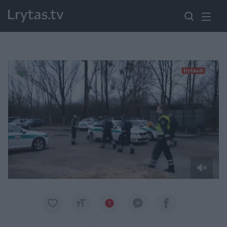
Paremkite Ukrainą