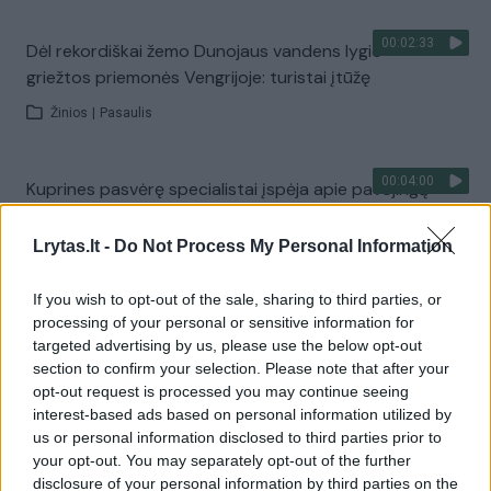
00:02:33
Dėl rekordiškai žemo Dunojaus vandens lygio –
griežtos priemonės Vengrijoje: turistai įtūžę
Žinios
|
Pasaulis
00:04:00
Kuprines pasvėrę specialistai įspėja apie pavojingą
įprotį: tą daro daugiau nei pusė pradinukų
Lrytas.lt -
Do Not Process My Personal Information
Žinios
|
Lietuvos diena
If you wish to opt-out of the sale, sharing to third parties, or
Visi įrašai
processing of your personal or sensitive information for
targeted advertising by us, please use the below opt-out
section to confirm your selection. Please note that after your
opt-out request is processed you may continue seeing
Žiūrimiausi įrašai
interest-based ads based on personal information utilized by
us or personal information disclosed to third parties prior to
your opt-out. You may separately opt-out of the further
disclosure of your personal information by third parties on the