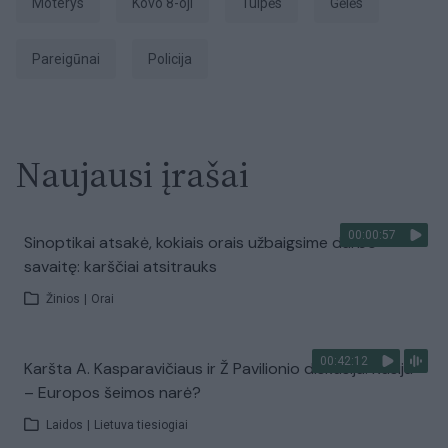
Moterys
Kovo 8-oji
tulpės
Gėlės
pareigūnai
Policija
Naujausi įrašai
00:00:57
Sinoptikai atsakė, kokiais orais užbaigsime darbo
savaitę: karščiai atsitrauks
Žinios
|
Orai
00:42:12
Karšta A. Kasparavičiaus ir Ž Pavilionio diskusija: Rusija
– Europos šeimos narė?
Laidos
|
Lietuva tiesiogiai