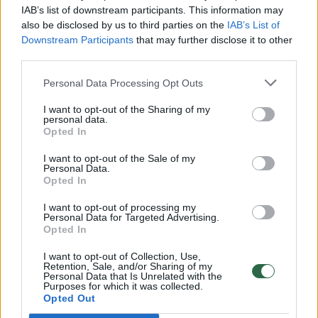
00:00:30
Vaizdai iš tragiškos avarijos Vilniaus r.: dviejų moterų ir
IAB’s list of downstream participants. This information may
also be disclosed by us to third parties on the
IAB’s List of
vaiko gyvybių išgelbėti nepavyko
Downstream Participants
that may further disclose it to other
Žinios
|
Lietuvos diena
third parties.
Personal Data Processing Opt Outs
00:00:57
Savaitės vidurys nusimato karštas: temperatūra kils iki
I want to opt-out of the Sharing of my
32 laipsnių šilumos
personal data.
Opted In
Žinios
|
Orai
I want to opt-out of the Sale of my
Personal Data.
Opted In
00:00:59
Nufilmavo, kaip patvino Vilniaus Vakarinis aplinkkelis:
vaizdas pribloškia
I want to opt-out of processing my
Personal Data for Targeted Advertising.
Opted In
Žinios
|
Lietuvos diena
I want to opt-out of Collection, Use,
Retention, Sale, and/or Sharing of my
00:00:55
Personal Data that Is Unrelated with the
Avarija Vilniuje: į stotelę įsirėžęs automobilis sužalojo
Purposes for which it was collected.
dvi moteris
Opted Out