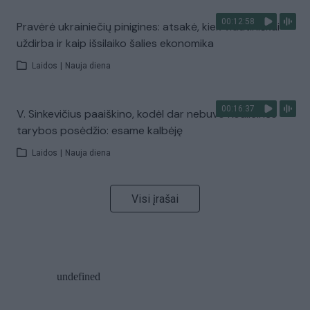
00:12:58
Pravėrė ukrainiečių pinigines: atsakė, kiek vidutiniškai
uždirba ir kaip išsilaiko šalies ekonomika
Laidos
|
Nauja diena
00:16:37
V. Sinkevičius paaiškino, kodėl dar nebuvo Koalicinės
tarybos posėdžio: esame kalbėję
Laidos
|
Nauja diena
Visi įrašai