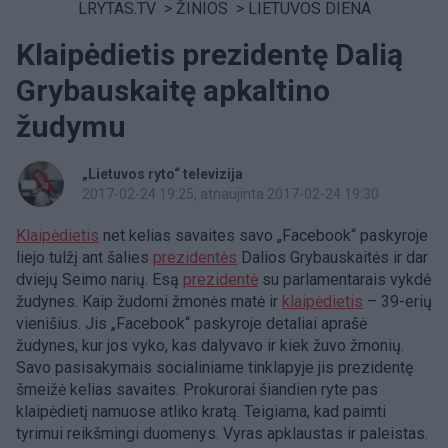
LRYTAS.TV
>
ŽINIOS
>
LIETUVOS DIENA
Klaipėdietis prezidentę Dalią
Grybauskaitę apkaltino
žudymu
„Lietuvos ryto“ televizija
2017-02-24 19:25
, atnaujinta 2017-02-24 19:30
Klaipėdietis
net kelias savaites savo „Facebook“ paskyroje
liejo tulžį ant šalies
prezidentės
Dalios Grybauskaitės ir dar
dviejų Seimo narių. Esą
prezidentė
su parlamentarais vykdė
žudynes. Kaip žudomi žmonės matė ir
klaipėdietis
– 39-erių
vienišius. Jis „Facebook“ paskyroje detaliai aprašė
žudynes, kur jos vyko, kas dalyvavo ir kiek žuvo žmonių.
Savo pasisakymais socialiniame tinklapyje jis prezidentę
šmeižė kelias savaites. Prokurorai šiandien ryte pas
klaipėdietį namuose atliko kratą. Teigiama, kad paimti
tyrimui reikšmingi duomenys. Vyras apklaustas ir paleistas.