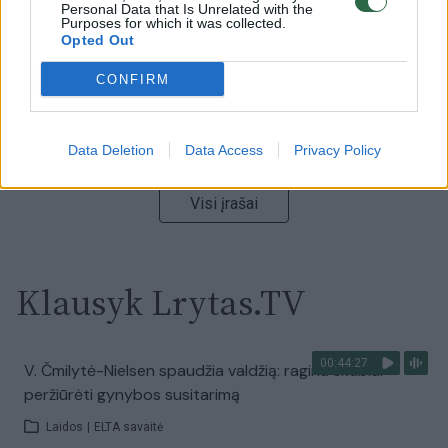
Personal Data that Is Unrelated with the
Laidos
|
Nauja diena
Purposes for which it was collected.
Opted Out
00:00:57
Sinoptikai atsakė, kokiais orais užbaigsime darbo
CONFIRM
savaitę: karščiai atsitrauks
Žinios
|
Orai
Data Deletion
Data Access
Privacy Policy
Visi įrašai
Klausyk Lrytas.TV
00:44:27
V. Čmilytė-Nielsen spaudžia valdžią: ragina skubiai
peržiūrėti gynybos susitarimą
Laidos
|
ELTA savaitė