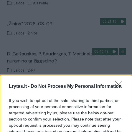
Laidos
|
ELTA savaitė
00:21:16
„Žinios“ 2026-08-09
Laidos
|
Žinios
00:40:48
D. Gaižauskas, P. Saudargas, T. Martinaitis: valdžia mus
nuramino ar išgąsdino?
Laidos
|
24/7
Lrytas.lt -
Do Not Process My Personal Information
00:00:52
Savaitės pradžia su lietumi ir perkūnija: temperatūra
dar sieks 30 laipsnių
If you wish to opt-out of the sale, sharing to third parties, or
processing of your personal or sensitive information for
Žinios
|
Orai
targeted advertising by us, please use the below opt-out
section to confirm your selection. Please note that after your
opt-out request is processed you may continue seeing
Visi įrašai
interest-based ads based on personal information utilized by