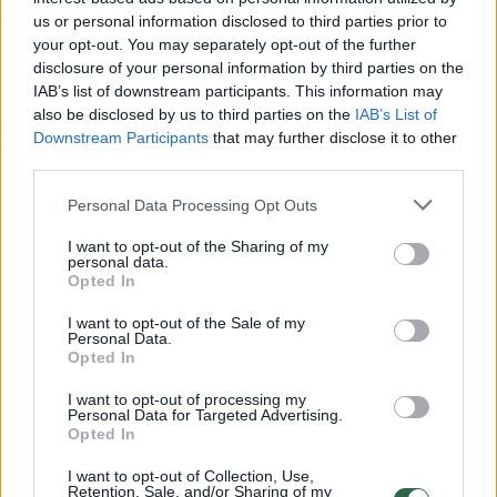
us or personal information disclosed to third parties prior to
your opt-out. You may separately opt-out of the further
disclosure of your personal information by third parties on the
Žiūrimiausi įrašai
IAB’s list of downstream participants. This information may
also be disclosed by us to third parties on the
IAB’s List of
Downstream Participants
that may further disclose it to other
00:00:30
third parties.
Vaizdai iš tragiškos avarijos Vilniaus r.: dviejų moterų ir
vaiko gyvybių išgelbėti nepavyko
Personal Data Processing Opt Outs
Žinios
|
Lietuvos diena
I want to opt-out of the Sharing of my
personal data.
Opted In
00:00:57
Savaitės vidurys nusimato karštas: temperatūra kils iki
I want to opt-out of the Sale of my
32 laipsnių šilumos
Personal Data.
Opted In
Žinios
|
Orai
I want to opt-out of processing my
Personal Data for Targeted Advertising.
Opted In
00:15:54
V. Zalužno pasisakymą laiko bandymu įsitvirtinti
Ukrainos politikoje: jis yra neteisus
I want to opt-out of Collection, Use,
Retention, Sale, and/or Sharing of my