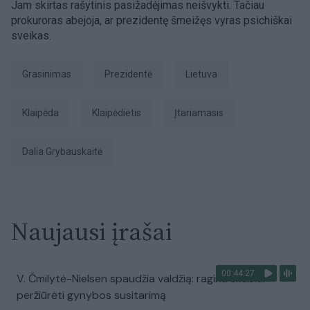
Jam skirtas rašytinis pasižadėjimas neišvykti. Tačiau
prokuroras abejoja, ar prezidentę šmeižęs vyras psichiškai
sveikas.
grasinimas
prezidentė
Lietuva
Klaipėda
klaipėdietis
įtariamasis
Dalia Grybauskaitė
Naujausi įrašai
00:44:27
V. Čmilytė-Nielsen spaudžia valdžią: ragina skubiai
peržiūrėti gynybos susitarimą