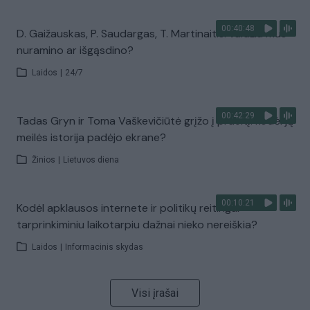
00:40:48
D. Gaižauskas, P. Saudargas, T. Martinaitis: valdžia mus
nuramino ar išgąsdino?
Laidos
|
24/7
00:42:29
Tadas Gryn ir Toma Vaškevičiūtė grįžo į praeitį: kodėl jų
meilės istorija padėjo ekrane?
Žinios
|
Lietuvos diena
00:10:21
Kodėl apklausos internete ir politikų reitingai
tarprinkiminiu laikotarpiu dažnai nieko nereiškia?
Laidos
|
Informacinis skydas
Visi įrašai