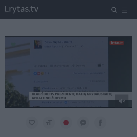
Paremkite Ukrainą