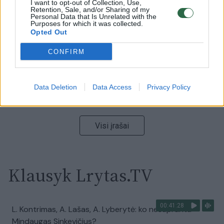
Nufilmavo, kaip patvino Vilniaus Vakarinis aplinkkelis:
I want to opt-out of Collection, Use,
Retention, Sale, and/or Sharing of my
vaizdas pribloškia
Personal Data that Is Unrelated with the
Purposes for which it was collected.
Žinios
|
Lietuvos diena
Opted Out
CONFIRM
00:02:01
„Pagarba pirmajai premjerei“: pasidalijo jautriais
prisiminimais apie Kazimierą Prunskienę
Data Deletion
Data Access
Privacy Policy
Žinios
|
Lietuvos diena
Visi įrašai
Klausyk Lrytas.TV
00:41:28
L. Kontrimas, A. Lašas, A. Lyberytė: ko nesupranta
Mindaugas Sinkevičius?