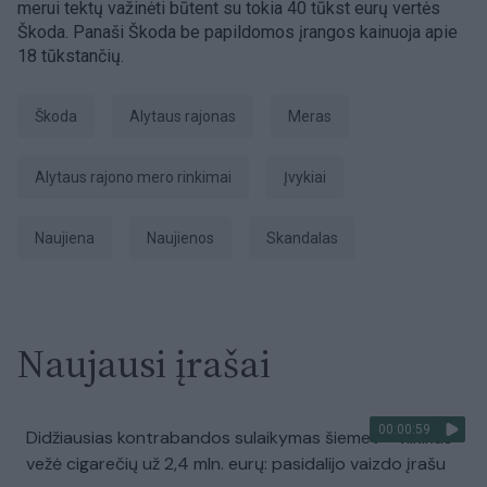
merui tektų važinėti būtent su tokia 40 tūkst eurų vertės
Škoda. Panaši Škoda be papildomos įrangos kainuoja apie
18 tūkstančių.
Škoda
Alytaus rajonas
Meras
Alytaus rajono mero rinkimai
Įvykiai
naujiena
Naujienos
skandalas
Naujausi įrašai
00:00:59
Didžiausias kontrabandos sulaikymas šiemet – vilkikas
vežė cigarečių už 2,4 mln. eurų: pasidalijo vaizdo įrašu