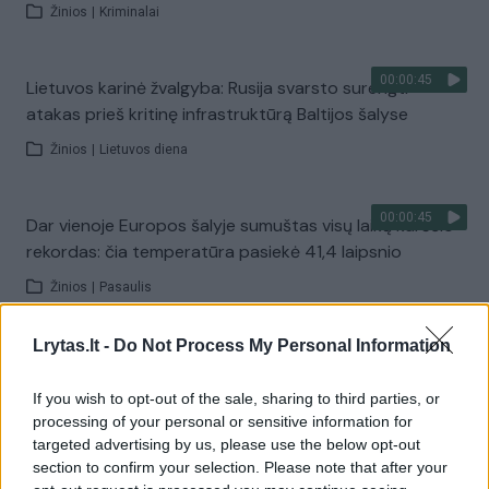
Žinios
|
Kriminalai
00:00:45
Lietuvos karinė žvalgyba: Rusija svarsto surengti
atakas prieš kritinę infrastruktūrą Baltijos šalyse
Žinios
|
Lietuvos diena
00:00:45
Dar vienoje Europos šalyje sumuštas visų laikų karščio
rekordas: čia temperatūra pasiekė 41,4 laipsnio
Žinios
|
Pasaulis
Lrytas.lt -
Do Not Process My Personal Information
00:00:37
J. Olekas nelinkęs kritikuoti G. Nausėdos už neatvykimą
atsisveikinti su K. Prunskiene: „Gyvenime pasitaiko
If you wish to opt-out of the sale, sharing to third parties, or
visokių situacijų“
processing of your personal or sensitive information for
targeted advertising by us, please use the below opt-out
Žinios
|
Lietuvos diena
section to confirm your selection. Please note that after your