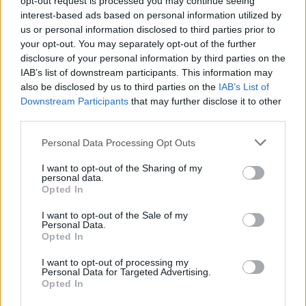
opt-out request is processed you may continue seeing
interest-based ads based on personal information utilized by
Visi įrašai
us or personal information disclosed to third parties prior to
your opt-out. You may separately opt-out of the further
disclosure of your personal information by third parties on the
IAB’s list of downstream participants. This information may
Žiūrimiausi įrašai
also be disclosed by us to third parties on the
IAB’s List of
Downstream Participants
that may further disclose it to other
third parties.
00:00:49
Pateikė daugiau detalių apie iš tėvų paimtus šešis
Personal Data Processing Opt Outs
vaikus: jiems kilusi grėsmė
I want to opt-out of the Sharing of my
Žinios
|
Lietuvos diena
personal data.
Opted In
I want to opt-out of the Sale of my
00:00:30
Vaizdai iš tragiškos avarijos Vilniaus r.: dviejų moterų ir
Personal Data.
vaiko gyvybių išgelbėti nepavyko
Opted In
Žinios
|
Lietuvos diena
I want to opt-out of processing my
Personal Data for Targeted Advertising.
Opted In
00:00:59