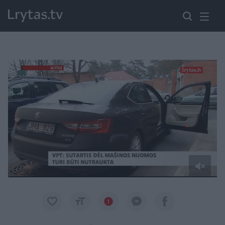
Paremkite Ukrainą