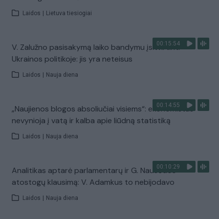
Laidos
|
Lietuva tiesiogiai
00:15:54
V. Zalužno pasisakymą laiko bandymu įsitvirtinti
Ukrainos politikoje: jis yra neteisus
Laidos
|
Nauja diena
00:14:55
„Naujienos blogos absoliučiai visiems“: ekonomistas
nevynioja į vatą ir kalba apie liūdną statistiką
Laidos
|
Nauja diena
00:10:29
Analitikas aptarė parlamentarų ir G. Nausėdos
atostogų klausimą: V. Adamkus to nebijodavo
Laidos
|
Nauja diena