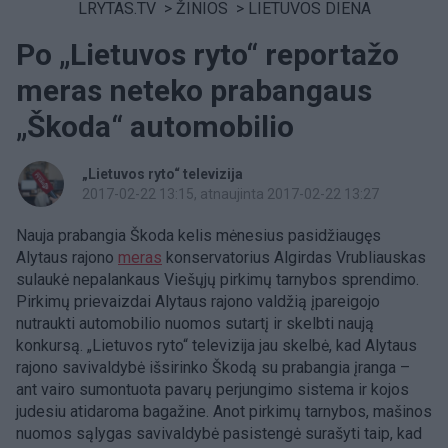
LRYTAS.TV
>
ŽINIOS
>
LIETUVOS DIENA
Po „Lietuvos ryto“ reportažo
meras neteko prabangaus
„Škoda“ automobilio
„Lietuvos ryto“ televizija
2017-02-22 13:15
, atnaujinta 2017-02-22 13:27
Nauja prabangia Škoda kelis mėnesius pasidžiaugęs
Alytaus rajono
meras
konservatorius Algirdas Vrubliauskas
sulaukė nepalankaus Viešųjų pirkimų tarnybos sprendimo.
Pirkimų prievaizdai Alytaus rajono valdžią įpareigojo
nutraukti automobilio nuomos sutartį ir skelbti naują
konkursą. „Lietuvos ryto“ televizija jau skelbė, kad Alytaus
rajono savivaldybė išsirinko Škodą su prabangia įranga –
ant vairo sumontuota pavarų perjungimo sistema ir kojos
judesiu atidaroma bagažine. Anot pirkimų tarnybos, mašinos
nuomos sąlygas savivaldybė pasistengė surašyti taip, kad