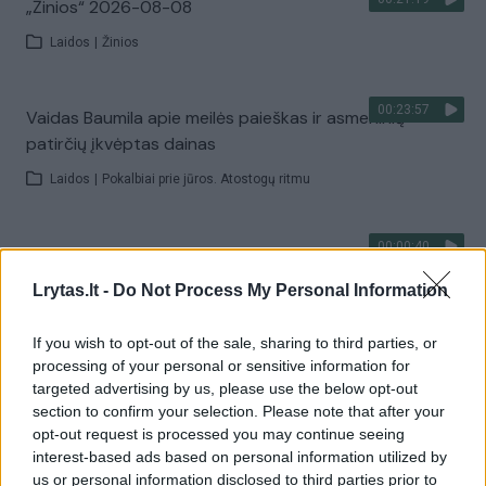
„Žinios“ 2026-08-08
Laidos
|
Žinios
00:23:57
Vaidas Baumila apie meilės paieškas ir asmeninių
patirčių įkvėptas dainas
Laidos
|
Pokalbiai prie jūros. Atostogų ritmu
00:00:40
Dronai Vokietijoje kelia vis daugiau klausimų: du
pastebėti virš karinės bazės
Lrytas.lt -
Do Not Process My Personal Information
Žinios
|
Pasaulis
If you wish to opt-out of the sale, sharing to third parties, or
processing of your personal or sensitive information for
Visi įrašai
targeted advertising by us, please use the below opt-out
section to confirm your selection. Please note that after your
opt-out request is processed you may continue seeing
interest-based ads based on personal information utilized by
us or personal information disclosed to third parties prior to