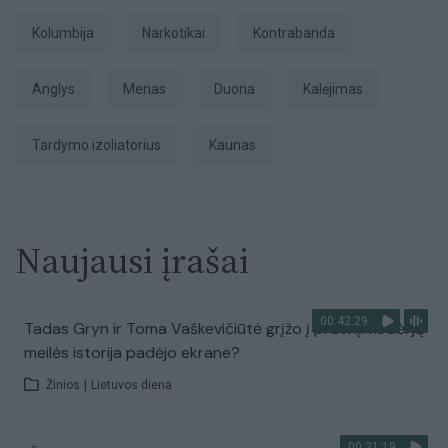
Kolumbija
Narkotikai
Kontrabanda
Anglys
Menas
duona
Kalėjimas
tardymo izoliatorius
Kaunas
Naujausi įrašai
00:42:29
Tadas Gryn ir Toma Vaškevičiūtė grįžo į praeitį: kodėl jų
meilės istorija padėjo ekrane?
Žinios
|
Lietuvos diena
00:21:19