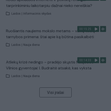
tarprinkiminiu laikotarpiu dažnai nieko nereiškia?
Laidos
|
Informacinis skydas
00:15:25
Ruošiantis naujiems mokslo metams – vaikų teisių
tarnybos primena: štai apie ką būtina pasikalbėti
Laidos
|
Nauja diena
00:14:33
Atliekų krizė nedingo – pradėjo skųstis Naujosios
Vilnios gyventojai: I. Budraitė atsakė, kas vyksta
Laidos
|
Nauja diena
Visi įrašai