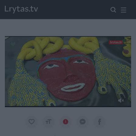
Paremkite Ukrainą