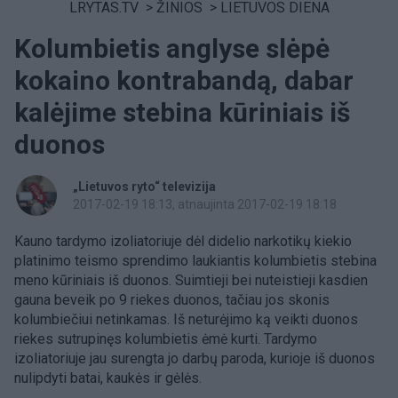
LRYTAS.TV
>
ŽINIOS
>
LIETUVOS DIENA
Kolumbietis anglyse slėpė
kokaino kontrabandą, dabar
kalėjime stebina kūriniais iš
duonos
„Lietuvos ryto“ televizija
2017-02-19 18:13
, atnaujinta 2017-02-19 18:18
Kauno tardymo izoliatoriuje dėl didelio narkotikų kiekio
platinimo teismo sprendimo laukiantis kolumbietis stebina
meno kūriniais iš duonos. Suimtieji bei nuteistieji kasdien
gauna beveik po 9 riekes duonos, tačiau jos skonis
kolumbiečiui netinkamas. Iš neturėjimo ką veikti duonos
riekes sutrupinęs kolumbietis ėmė kurti. Tardymo
izoliatoriuje jau surengta jo darbų paroda, kurioje iš duonos
nulipdyti batai, kaukės ir gėlės.