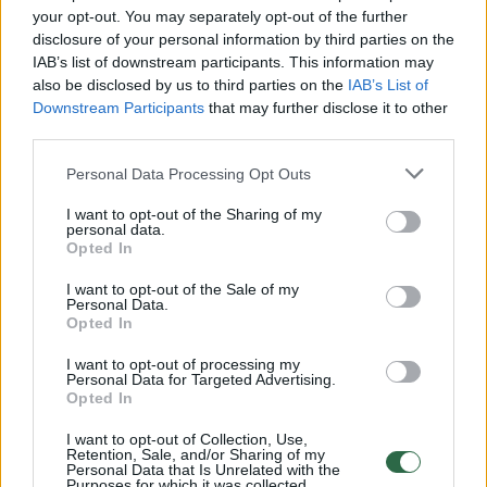
Žiūrimiausi įrašai
your opt-out. You may separately opt-out of the further
disclosure of your personal information by third parties on the
IAB’s list of downstream participants. This information may
00:00:30
Vaizdai iš tragiškos avarijos Vilniaus r.: dviejų moterų ir
also be disclosed by us to third parties on the
IAB’s List of
vaiko gyvybių išgelbėti nepavyko
Downstream Participants
that may further disclose it to other
third parties.
Žinios
|
Lietuvos diena
Personal Data Processing Opt Outs
00:00:57
I want to opt-out of the Sharing of my
Savaitės vidurys nusimato karštas: temperatūra kils iki
personal data.
32 laipsnių šilumos
Opted In
Žinios
|
Orai
I want to opt-out of the Sale of my
Personal Data.
Opted In
00:15:54
V. Zalužno pasisakymą laiko bandymu įsitvirtinti
I want to opt-out of processing my
Personal Data for Targeted Advertising.
Ukrainos politikoje: jis yra neteisus
Opted In
Laidos
|
Nauja diena
I want to opt-out of Collection, Use,
Retention, Sale, and/or Sharing of my
Personal Data that Is Unrelated with the
Purposes for which it was collected.
00:05:25