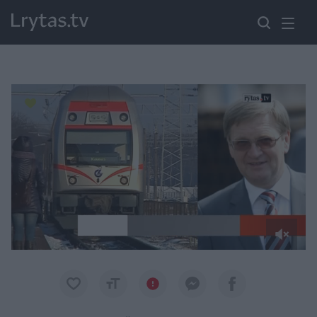
Paremkite Ukrainą