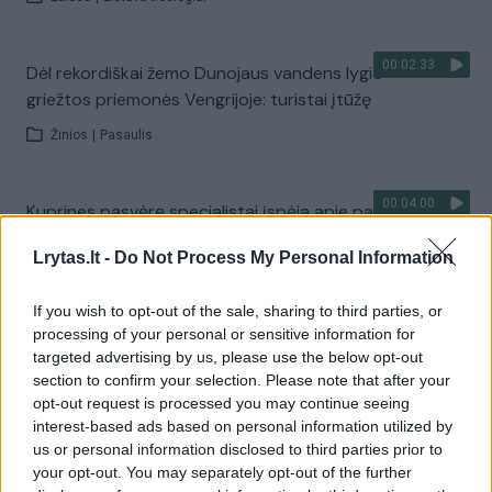
00:02:33
Dėl rekordiškai žemo Dunojaus vandens lygio –
griežtos priemonės Vengrijoje: turistai įtūžę
Žinios
|
Pasaulis
00:04:00
Kuprines pasvėrę specialistai įspėja apie pavojingą
įprotį: tą daro daugiau nei pusė pradinukų
Lrytas.lt -
Do Not Process My Personal Information
Žinios
|
Lietuvos diena
If you wish to opt-out of the sale, sharing to third parties, or
processing of your personal or sensitive information for
Visi įrašai
targeted advertising by us, please use the below opt-out
section to confirm your selection. Please note that after your
opt-out request is processed you may continue seeing
interest-based ads based on personal information utilized by
Žiūrimiausi įrašai
us or personal information disclosed to third parties prior to
your opt-out. You may separately opt-out of the further