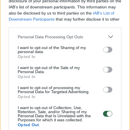
disclosure of your personal information by third parties on the
IAB’s list of downstream participants. This information may
00:00:30
Vaizdai iš tragiškos avarijos Vilniaus r.: dviejų moterų ir
also be disclosed by us to third parties on the
IAB’s List of
vaiko gyvybių išgelbėti nepavyko
Downstream Participants
that may further disclose it to other
third parties.
Žinios
|
Lietuvos diena
Personal Data Processing Opt Outs
00:00:57
Savaitės vidurys nusimato karštas: temperatūra kils iki
I want to opt-out of the Sharing of my
personal data.
32 laipsnių šilumos
Opted In
Žinios
|
Orai
I want to opt-out of the Sale of my
Personal Data.
Opted In
00:00:59
Nufilmavo, kaip patvino Vilniaus Vakarinis aplinkkelis:
I want to opt-out of processing my
vaizdas pribloškia
Personal Data for Targeted Advertising.
Opted In
Žinios
|
Lietuvos diena
I want to opt-out of Collection, Use,
Retention, Sale, and/or Sharing of my
Personal Data that Is Unrelated with the
00:00:55
Avarija Vilniuje: į stotelę įsirėžęs automobilis sužalojo
Purposes for which it was collected.
Opted Out
dvi moteris