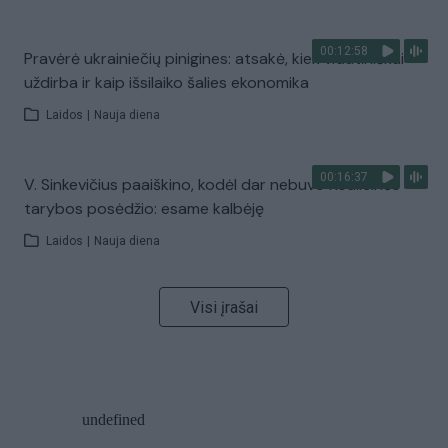
00:12:58
Pravėrė ukrainiečių pinigines: atsakė, kiek vidutiniškai
uždirba ir kaip išsilaiko šalies ekonomika
Laidos
|
Nauja diena
00:16:37
V. Sinkevičius paaiškino, kodėl dar nebuvo Koalicinės
tarybos posėdžio: esame kalbėję
Laidos
|
Nauja diena
Visi įrašai