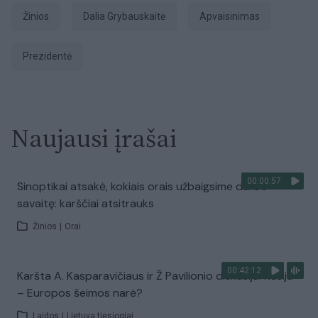
Žinios
Dalia Grybauskaitė
apvaisinimas
prezidentė
Naujausi įrašai
00:00:57
Sinoptikai atsakė, kokiais orais užbaigsime darbo
savaitę: karščiai atsitrauks
Žinios
|
Orai
00:42:12
Karšta A. Kasparavičiaus ir Ž Pavilionio diskusija: Rusija
– Europos šeimos narė?
Laidos
|
Lietuva tiesiogiai