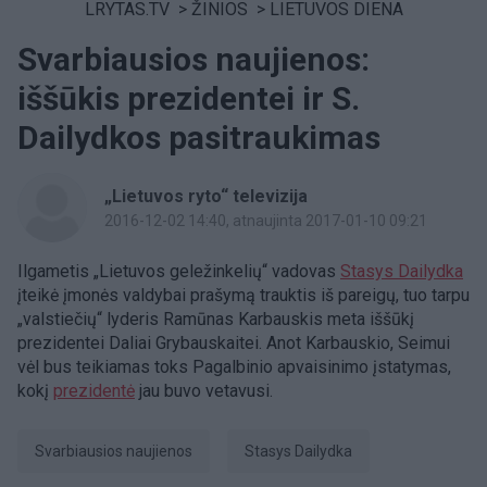
LRYTAS.TV
>
ŽINIOS
>
LIETUVOS DIENA
Svarbiausios naujienos:
iššūkis prezidentei ir S.
Dailydkos pasitraukimas
„Lietuvos ryto“ televizija
2016-12-02 14:40
, atnaujinta 2017-01-10 09:21
Ilgametis „Lietuvos geležinkelių“ vadovas
Stasys Dailydka
įteikė įmonės valdybai prašymą trauktis iš pareigų, tuo tarpu
„valstiečių“ lyderis Ramūnas Karbauskis meta iššūkį
prezidentei Daliai Grybauskaitei. Anot Karbauskio, Seimui
vėl bus teikiamas toks Pagalbinio apvaisinimo įstatymas,
kokį
prezidentė
jau buvo vetavusi.
svarbiausios naujienos
Stasys Dailydka