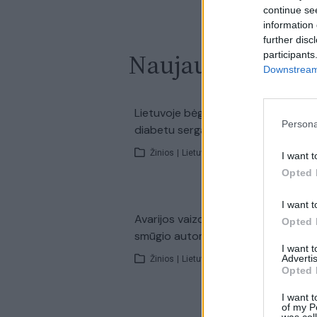
continue se
information 
further disc
Naujausi įrašai
participants
Downstream 
00:0
Lietuvoje bėgęs prancūzas: kova už
Persona
diabetu sergančiųjų teises
Žinios
|
Lietuvos diena
I want t
Opted 
I want t
00:0
Avarijos vaizdai Varėnos rajone: po
Opted 
smūgio automobilis atsidūrė už keli
I want 
Advertis
Žinios
|
Lietuvos diena
Opted 
I want t
of my P
was col