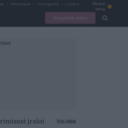
Ekrano
ius
Horoskopai
TV programa
Lrytas.lt
tema
Atsiųskite video
rimiausi įrašai
Visi įrašai