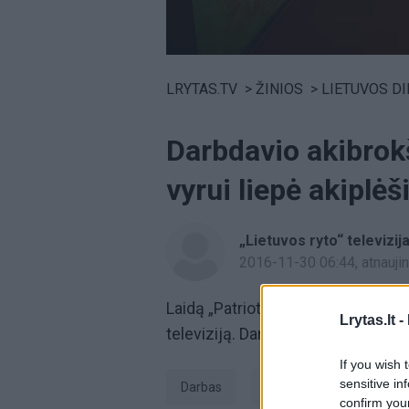
Volume
0%
LRYTAS.TV
>
ŽINIOS
>
LIETUVOS D
Darbdavio akibrok
vyrui liepė akiplėš
„Lietuvos ryto“ televizij
2016-11-30 06:44
, atnauj
Laidą „Patriotai“ žiūrėkite kiekvie
Lrytas.lt -
televiziją. Darbe suluošintam vyru
If you wish 
sensitive in
Darbas
aklumas
Rūta Ja
confirm you