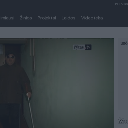
1°C, Viln
rimiausi
Žinios
Projektai
Laidos
Videoteka
Žiū