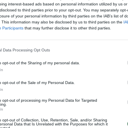
eing interest-based ads based on personal information utilized by us or
Nuf
disclosed to third parties prior to your opt-out. You may separately opt-
Vak
losure of your personal information by third parties on the IAB’s list of
. This information may also be disclosed by us to third parties on the
IA
Visi įrašai
Participants
that may further disclose it to other third parties.
2:24
00:01:00
Ispanija mėnesiui įvedė sienų kontrolę iš
l Data Processing Opt Outs
Italijos: baiminamasi naujos migrantų
bangos
o opt-out of the Sharing of my personal data.
Žinios
|
Pasaulis
In
o opt-out of the Sale of my Personal Data.
0:40
00:01:05
Viduržemio jūra pasiekė rekordą: vanduo
In
o
įkaito iki 33 laipsnių
to opt-out of processing my Personal Data for Targeted
ing.
Žinios
|
Pasaulis
In
o opt-out of Collection, Use, Retention, Sale, and/or Sharing
ersonal Data that Is Unrelated with the Purposes for which it
lected.