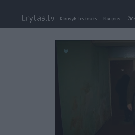
Klausyk Lrytas.tv
Naujausi
Žiū
Paremkite Ukrainą