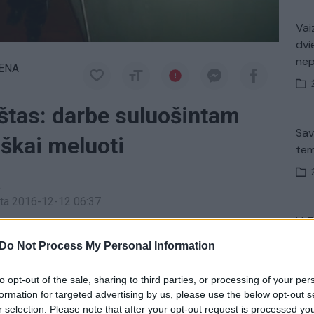
Vaiz
dvi
ne
IENA
štas: darbe suluošintam
Sav
iškai meluoti
tem
a
inta 2016-12-12 06:37
V. 
ną antradienį nuo 21:30 val. per „Lietuvos ryto“
įsit
Do Not Process My Personal Information
net
i – darbdavio akibrikštas liepė meluoti
to opt-out of the sale, sharing to third parties, or processing of your per
formation for targeted advertising by us, please use the below opt-out s
nutienė
laida Patriotai
r selection. Please note that after your opt-out request is processed y