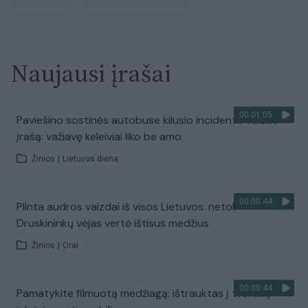
Naujausi įrašai
00:01:05
Paviešino sostinės autobuse kilusio incidento vaizdo
įrašą: važiavę keleiviai liko be amo
Žinios
|
Lietuvos diena
00:00:44
Plinta audros vaizdai iš visos Lietuvos: netoli
Druskininkų vėjas vertė ištisus medžius
Žinios
|
Orai
00:00:44
Pamatykite filmuotą medžiagą: ištrauktas į tvenkinį