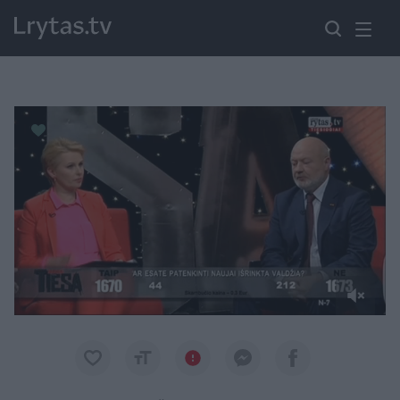
Paremkite Ukrainą