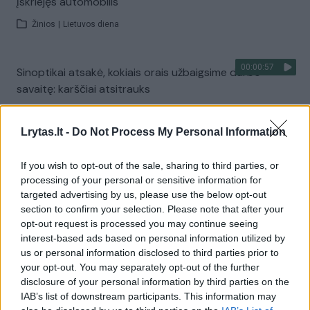
įskriejęs automobilis
Žinios
|
Lietuvos diena
00:00:57
Sinoptikai atsakė, kokiais orais užbaigsime darbo
savaitę: karščiai atsitrauks
Žinios
|
Orai
Lrytas.lt -
Do Not Process My Personal Information
Visi įrašai
If you wish to opt-out of the sale, sharing to third parties, or
processing of your personal or sensitive information for
targeted advertising by us, please use the below opt-out
section to confirm your selection. Please note that after your
Žiūrimiausi įrašai
opt-out request is processed you may continue seeing
interest-based ads based on personal information utilized by
us or personal information disclosed to third parties prior to
your opt-out. You may separately opt-out of the further
00:00:30
Vaizdai iš tragiškos avarijos Vilniaus r.: dviejų moterų ir
disclosure of your personal information by third parties on the
vaiko gyvybių išgelbėti nepavyko
IAB’s list of downstream participants. This information may