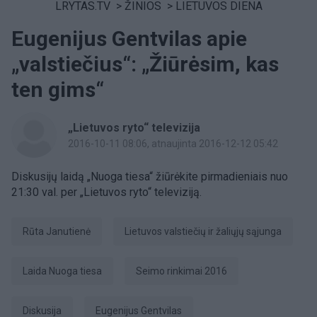
LRYTAS.TV
>
ŽINIOS
>
LIETUVOS DIENA
Eugenijus Gentvilas apie
„valstiečius“: „Žiūrėsim, kas
ten gims“
„Lietuvos ryto“ televizija
2016-10-11 08:06
, atnaujinta 2016-12-12 05:42
Diskusijų laidą „Nuoga tiesa“ žiūrėkite pirmadieniais nuo
21:30 val. per „Lietuvos ryto“ televiziją.
Rūta Janutienė
Lietuvos valstiečių ir žaliųjų sąjunga
laida Nuoga tiesa
Seimo rinkimai 2016
diskusija
Eugenijus Gentvilas