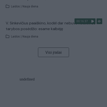
Laidos
|
Nauja diena
00:16:37
V. Sinkevičius paaiškino, kodėl dar nebuvo Koalicinės
tarybos posėdžio: esame kalbėję
Laidos
|
Nauja diena
Visi įrašai