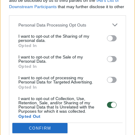
also be disclosed by us to third parties on the
IAB’s List of
Žinios
|
Lietuvos diena
Downstream Participants
that may further disclose it to other
third parties.
00:00:57
Savaitės vidurys nusimato karštas: temperatūra kils iki
Personal Data Processing Opt Outs
32 laipsnių šilumos
I want to opt-out of the Sharing of my
Žinios
|
Orai
personal data.
Opted In
I want to opt-out of the Sale of my
00:00:59
Nufilmavo, kaip patvino Vilniaus Vakarinis aplinkkelis:
Personal Data.
vaizdas pribloškia
Opted In
Žinios
|
Lietuvos diena
I want to opt-out of processing my
Personal Data for Targeted Advertising.
Opted In
00:00:55
Avarija Vilniuje: į stotelę įsirėžęs automobilis sužalojo
I want to opt-out of Collection, Use,
Retention, Sale, and/or Sharing of my
dvi moteris
Personal Data that Is Unrelated with the
Purposes for which it was collected.
Žinios
|
Lietuvos diena
Opted Out
CONFIRM
Visi įrašai